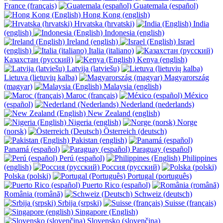
France (français)
Guatemala (español)
Hong Kong (english)
Hrvatska (hrvatski)
India
(english)
Indonesia (english)
Ireland (english)
Israel
(english)
Italia (italiano)
Казахстан (русский)
Kenya (english)
Latvija (latviešu)
Lietuva (lietuvių kalba)
Magyarország
(magyar)
Malaysia (english)
Maroc (français)
México
(español)
Nederland (nederlands)
New Zealand (english)
Nigeria (english)
Norge
(norsk)
Österreich (deutsch)
Pakistan (english)
Panamá (español)
Paraguay (español)
Perú (español)
Philippines
(english)
Россия (русский)
Polska (polski)
Portugal (português)
Puerto Rico (español)
România (română)
Schweiz (deutsch)
Srbija (srpski)
Suisse (français)
Singapore (English)
Slovensko (slovenčina)