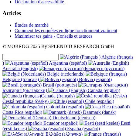
Déclaration d'accessibilité
Articles
Études de marché
Comment les enquêtes en ligne fonctionnent vraiment
Maximiser tes gains - Conseils et astuces
© MOBROG
2025
By SPLENDID RESEARCH GmbH
Algérie (français
)
Argentina (español)
Australia (english)
Беларусь (русский)
België (nederlands)
Belgique (français)
Bolivia (español)
Brasil (portugués)
България (български)
Canada (english)
Canada (français)
Česká republika (česky)
Chile (español)
Colombia (español)
Costa Rica (español)
Danmark (dansk)
Deutschland (deutsch)
Ecuador (español)
Eesti
(eesti keeles)
España (español)
Ελλάδα (ελληνικά)