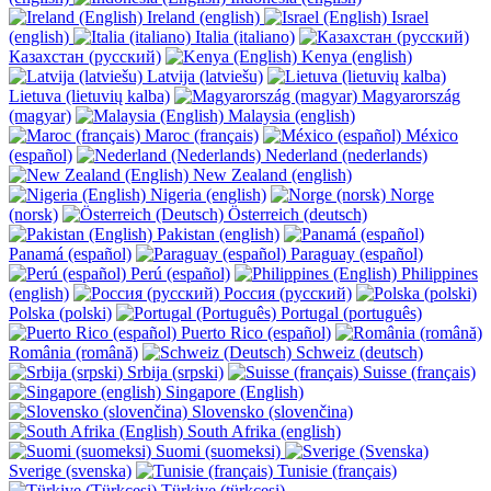
Ireland (english)
Israel
(english)
Italia (italiano)
Казахстан (русский)
Kenya (english)
Latvija (latviešu)
Lietuva (lietuvių kalba)
Magyarország
(magyar)
Malaysia (english)
Maroc (français)
México
(español)
Nederland (nederlands)
New Zealand (english)
Nigeria (english)
Norge
(norsk)
Österreich (deutsch)
Pakistan (english)
Panamá (español)
Paraguay (español)
Perú (español)
Philippines
(english)
Россия (русский)
Polska (polski)
Portugal (português)
Puerto Rico (español)
România (română)
Schweiz (deutsch)
Srbija (srpski)
Suisse (français)
Singapore (English)
Slovensko (slovenčina)
South Afrika (english)
Suomi (suomeksi)
Sverige (svenska)
Tunisie (français)
Türkiye (türkçesi)