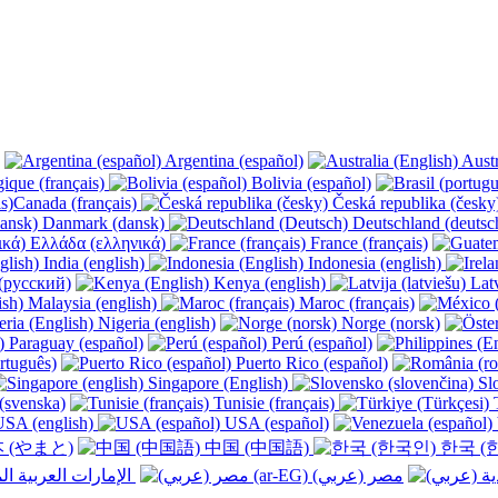
Argentina (español)
Austr
ique (français)
Bolivia (español)
Canada (français)
Česká republika (česk
Danmark (dansk)
Deutschland (deutsc
Ελλάδα (ελληνικά)
France (français)
India (english)
Indonesia (english)
(русский)
Kenya (english)
Latv
Malaysia (english)
Maroc (français)
Nigeria (english)
Norge (norsk)
Paraguay (español)
Perú (español)
rtuguês)
Puerto Rico (español)
Singapore (English)
Slo
(svenska)
Tunisie (français)
T
SA (english)
USA (español)
 (やまと)
中国 (中国語)
한국 (
الإمارات العربية المتحدة (عربي) ‎