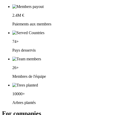
2.4
M €
Paiements aux membres
74
+
Pays desservis
26
+
Membres de l'équipe
10000
+
Arbres plantés
For companies