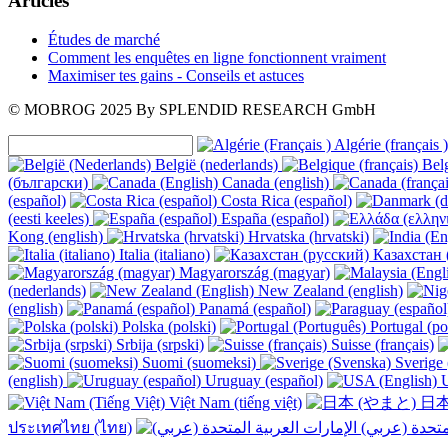
Articles
Études de marché
Comment les enquêtes en ligne fonctionnent vraiment
Maximiser tes gains - Conseils et astuces
© MOBROG
2025
By SPLENDID RESEARCH GmbH
Algérie (français )
België (nederlands)
Belg
(български)
Canada (english)
(español)
Costa Rica (español)
(eesti keeles)
España (español)
Kong (english)
Hrvatska (hrvatski)
Italia (italiano)
Казахстан 
Magyarország (magyar)
(nederlands)
New Zealand (english)
(english)
Panamá (español)
Polska (polski)
Portugal (po
Srbija (srpski)
Suisse (français)
Suomi (suomeksi)
Sverige 
(english)
Uruguay (español)
U
Việt Nam (tiếng việt)
日本
ประเทศไทย (ไทย)