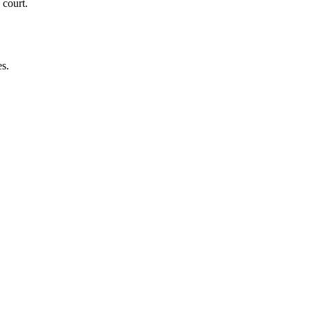
 court.
es.