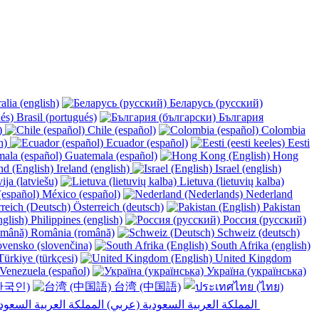
alia (english)
Беларусь (русский)
Brasil (portugués)
България
y)
Chile (español)
Colombia
h)
Ecuador (español)
Eesti
Guatemala (español)
Hong
Ireland (english)
Israel (english)
ija (latviešu)
Lietuva (lietuvių kalba)
México (español)
Nederland
Österreich (deutsch)
Pakistan
Philippines (english)
Россия (русский)
România (română)
Schweiz (deutsch)
vensko (slovenčina)
South Afrika (english)
ürkiye (türkçesi)
United Kingdom
Venezuela (español)
Україна (українська)
한국인)
台湾 (中国語)
المملكة العربية السعودية (عربي)‎ ‎