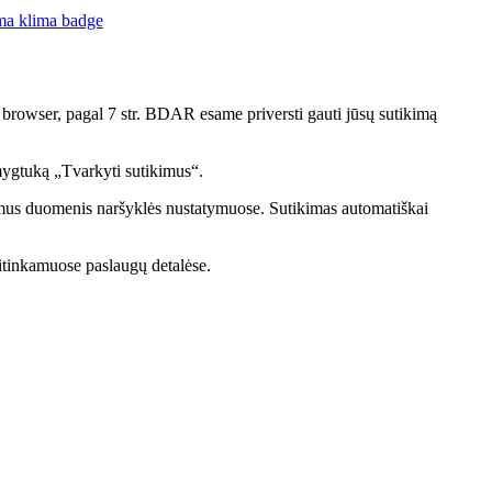
rowser, pagal 7 str. BDAR esame priversti gauti jūsų sutikimą
 mygtuką „Tvarkyti sutikimus“.
nkamus duomenis naršyklės nustatymuose. Sutikimas automatiškai
atitinkamuose paslaugų detalėse.