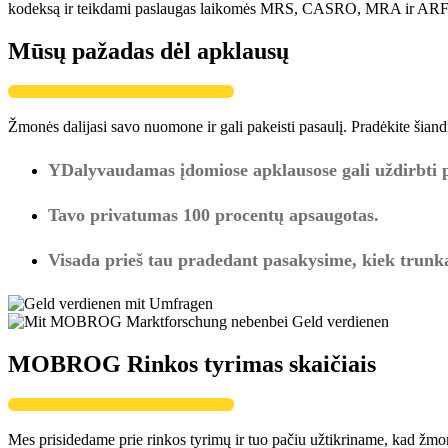
kodeksą ir teikdami paslaugas laikomės MRS, CASRO, MRA ir ARF dir
Mūsų pažadas dėl apklausų
Žmonės dalijasi savo nuomone ir gali pakeisti pasaulį. Pradėkite šian
YDalyvaudamas įdomiose apklausose gali uždirbti pi
Tavo privatumas 100 procentų apsaugotas.
Visada prieš tau pradedant pasakysime, kiek trunka 
MOBROG Rinkos tyrimas skaičiais
Mes prisidedame prie rinkos tyrimų ir tuo pačiu užtikriname, kad žmonė