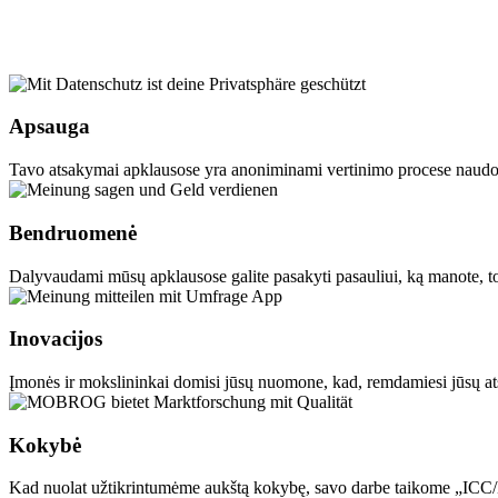
Apsauga
Tavo atsakymai apklausose yra anoniminami vertinimo procese naudoj
Bendruomenė
Dalyvaudami mūsų apklausose galite pasakyti pasauliui, ką manote, tob
Inovacijos
Įmonės ir mokslininkai domisi jūsų nuomone, kad, remdamiesi jūsų atsa
Kokybė
Kad nuolat užtikrintumėme aukštą kokybę, savo darbe taikome „ICC