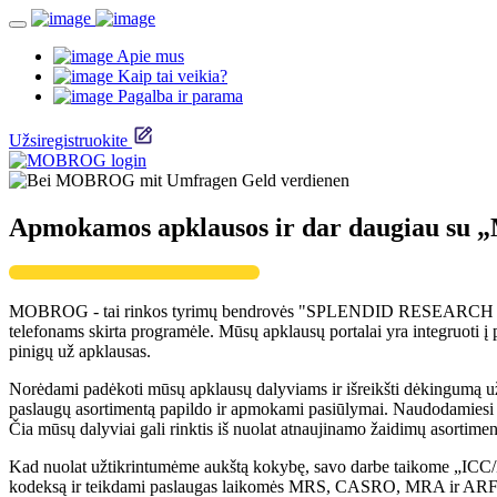
Apie mus
Kaip tai veikia?
Pagalba ir parama
Užsiregistruokite
Apmokamos apklausos ir dar daugiau s
MOBROG - tai rinkos tyrimų bendrovės "SPLENDID RESEARCH GmbH" i
telefonams skirta programėle. Mūsų apklausų portalai yra integruoti į p
pinigų už apklausas.
Norėdami padėkoti mūsų apklausų dalyviams ir išreikšti dėkingumą už
paslaugų asortimentą papildo ir apmokami pasiūlymai. Naudodamiesi 
Čia mūsų dalyviai gali rinktis iš nuolat atnaujinamo žaidimų asortime
Kad nuolat užtikrintumėme aukštą kokybę, savo darbe taikome „ICC
kodeksą ir teikdami paslaugas laikomės MRS, CASRO, MRA ir ARF dir