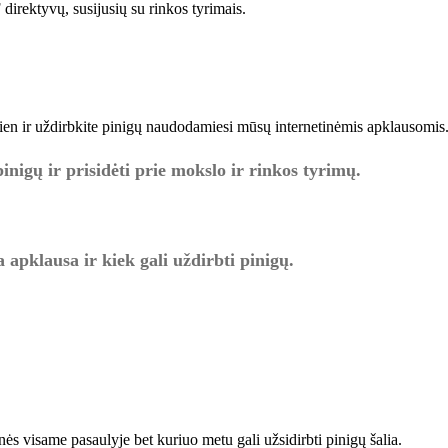
ektyvų, susijusių su rinkos tyrimais.
dien ir uždirbkite pinigų naudodamiesi mūsų internetinėmis apklausomis
nigų ir prisidėti prie mokslo ir rinkos tyrimų.
apklausa ir kiek gali uždirbti pinigų.
s visame pasaulyje bet kuriuo metu gali užsidirbti pinigų šalia.