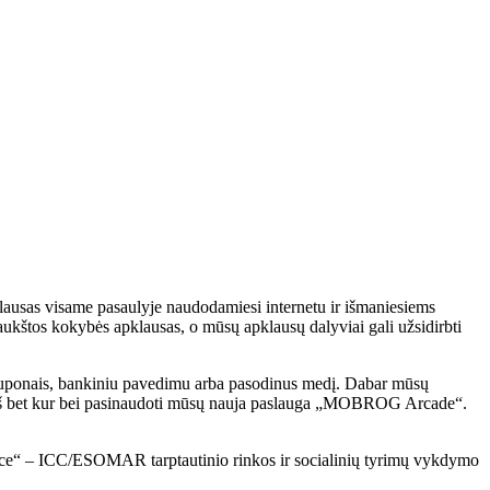
as visame pasaulyje naudodamiesi internetu ir išmaniesiems
i aukštos kokybės apklausas, o mūsų apklausų dalyviai gali užsidirbti
, kuponais, bankiniu pavedimu arba pasodinus medį. Dabar mūsų
r iš bet kur bei pasinaudoti mūsų nauja paslauga „MOBROG Arcade“.
ce“ – ICC/ESOMAR tarptautinio rinkos ir socialinių tyrimų vykdymo