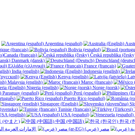
Argentina (español)
Austr
ique (français)
Bolivia (español)
Canada (français)
Česká republika (česk
Danmark (dansk)
Deutschland (deutsc
Ελλάδα (ελληνικά)
France (français)
India (english)
Indonesia (english)
(русский)
Kenya (english)
Latv
Malaysia (english)
Maroc (français)
Nigeria (english)
Norge (norsk)
Paraguay (español)
Perú (español)
rtuguês)
Puerto Rico (español)
Singapore (English)
Slo
(svenska)
Tunisie (français)
T
SA (english)
USA (español)
 (やまと)
中国 (中国語)
한국 (
الإمارات العربية المتحدة (عربي) ‎