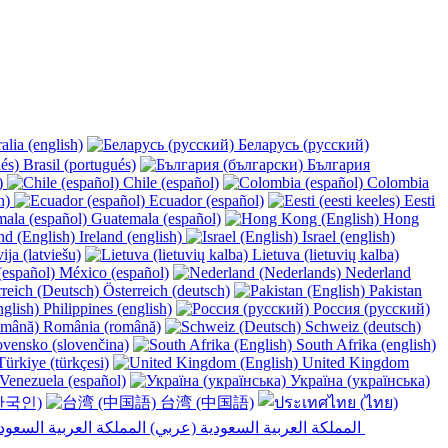
alia (english)
Беларусь (русский)
Brasil (portugués)
България
y)
Chile (español)
Colombia
h)
Ecuador (español)
Eesti
Guatemala (español)
Hong
Ireland (english)
Israel (english)
ija (latviešu)
Lietuva (lietuvių kalba)
México (español)
Nederland
Österreich (deutsch)
Pakistan
Philippines (english)
Россия (русский)
România (română)
Schweiz (deutsch)
vensko (slovenčina)
South Afrika (english)
ürkiye (türkçesi)
United Kingdom
Venezuela (español)
Україна (українська)
한국인)
台湾 (中国語)
المملكة العربية السعودية (عربي)‎ ‎