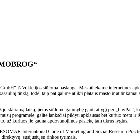
u „MOBROG“
š Vokietijos siūloma paslauga. Mes atliekame internetines apklaus
asaulinį tinklą, todėl taip pat galime atlikti plataus masto ir atitinkama
 jų skiriamą laiką, jiems siūlome galimybę gauti atlygį per „PayPal“
mūsų programėle, galite lanksčiai pildyti apklausas bet kuriuo metu i
nto, už kuriuos jie gauna apdovanojimus pasiekę tam tikrus lygius.
/ESOMAR International Code of Marketing and Social Research Practi
ektyvų, susijusių su rinkos tyrimais.