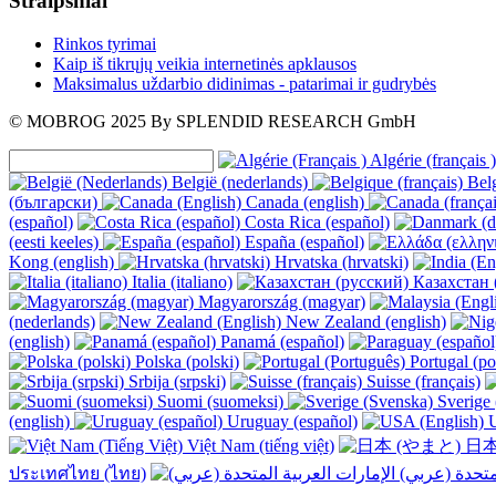
Straipsniai
Rinkos tyrimai
Kaip iš tikrųjų veikia internetinės apklausos
Maksimalus uždarbio didinimas - patarimai ir gudrybės
© MOBROG
2025
By SPLENDID RESEARCH GmbH
Algérie (français )
België (nederlands)
Belg
(български)
Canada (english)
(español)
Costa Rica (español)
(eesti keeles)
España (español)
Kong (english)
Hrvatska (hrvatski)
Italia (italiano)
Казахстан 
Magyarország (magyar)
(nederlands)
New Zealand (english)
(english)
Panamá (español)
Polska (polski)
Portugal (po
Srbija (srpski)
Suisse (français)
Suomi (suomeksi)
Sverige 
(english)
Uruguay (español)
U
Việt Nam (tiếng việt)
日本
ประเทศไทย (ไทย)