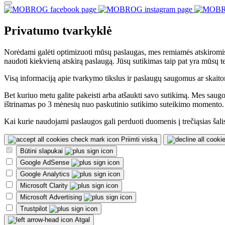
Privatumo tvarkyklė
Norėdami galėti optimizuoti mūsų paslaugas, mes remiamės atskiromis
naudoti kiekvieną atskirą paslaugą. Jūsų sutikimas taip pat yra mūsų t
Visą informaciją apie tvarkymo tikslus ir paslaugų saugomus ar skaitom
Bet kuriuo metu galite pakeisti arba atšaukti savo sutikimą. Mes saug
ištrinamas po 3 mėnesių nuo paskutinio sutikimo suteikimo momento.
Kai kurie naudojami paslaugos gali perduoti duomenis į trečiąsias šalis
Priimti viską
Būtini slapukai
Google AdSense
Google Analytics
Microsoft Clarity
Microsoft Advertising
Trustpilot
Atgal