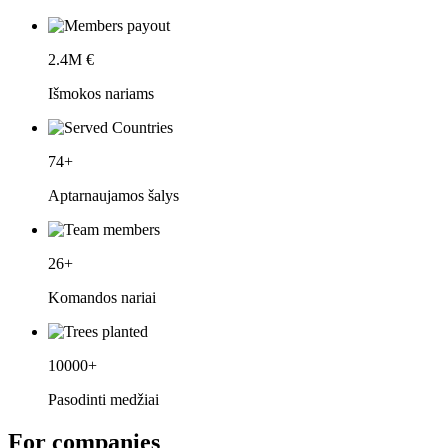
2.4
M €
Išmokos nariams
74
+
Aptarnaujamos šalys
26
+
Komandos nariai
10000
+
Pasodinti medžiai
For companies