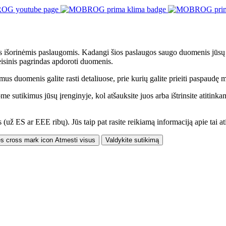
 išorinėmis paslaugomis. Kadangi šios paslaugos saugo duomenis jūsų b
eisinis pagrindas apdoroti duomenis.
us duomenis galite rasti detaliuose, prie kurių galite prieiti paspaudę
ome sutikimus jūsų įrenginyje, kol atšauksite juos arba ištrinsite atiti
 (už ES ar EEE ribų). Jūs taip pat rasite reikiamą informaciją apie tai 
Atmesti visus
Valdykite sutikimą