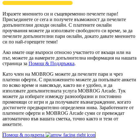
Изразете мнението си и същевременно печелете пари!
Присъединете се сега и получете възможност да печелите
допълнителни доходи онлайн. С платените онлайн
проучвания можете да използвате свободното си време, за да
печелите допълнителни пари онлайн, докато давате мнението
си по най-горещите теми!
Ако имате още въпроси относно участието от вкъщи или на
път, можете да намерите допълнителна информация на нашата
страница за
Помощ & Поддръжка
.
Като член на MOBROG можете да печелите пари и чрез
платени оферти. С приложението можете да попълвате анкети
по всяко време и навсякъде, както ви е удобно, и да
използвате допълнителната услуга MOBROG Arcade. Тук
можете да избирате измежду разнообразни и постоянно
променящи се игри и да получавате възнаграждение, когато
достигнете предварително определени нива. Заработените от
платените оферти и MOBROG Arcade суми се превеждат
автоматично във вашата сметка, точно както и тези от
анкетите.
Помощ & подкрепа