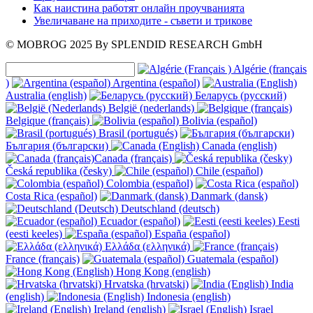
Как наистина работят онлайн проучванията
Увеличаване на приходите - съвети и трикове
© MOBROG
2025
By SPLENDID RESEARCH GmbH
Algérie (français
)
Argentina (español)
Australia (english)
Беларусь (русский)
België (nederlands)
Belgique (français)
Bolivia (español)
Brasil (portugués)
България (български)
Canada (english)
Canada (français)
Česká republika (česky)
Chile (español)
Colombia (español)
Costa Rica (español)
Danmark (dansk)
Deutschland (deutsch)
Ecuador (español)
Eesti
(eesti keeles)
España (español)
Ελλάδα (ελληνικά)
France (français)
Guatemala (español)
Hong Kong (english)
Hrvatska (hrvatski)
India
(english)
Indonesia (english)
Ireland (english)
Israel