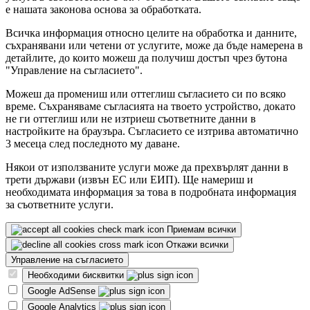
е нашата законова основа за обработката.
Всичка информация относно целите на обработка и данните,
съхранявани или четени от услугите, може да бъде намерена в
детайлите, до които можеш да получиш достъп чрез бутона
"Управление на съгласието".
Можеш да промениш или оттеглиш съгласието си по всяко
време. Съхраняваме съгласията на твоето устройство, докато
не ги оттеглиш или не изтриеш съответните данни в
настройките на браузъра. Съгласието се изтрива автоматично
3 месеца след последното му даване.
Някои от използваните услуги може да прехвърлят данни в
трети държави (извън ЕС или ЕИП). Ще намериш и
необходимата информация за това в подробната информация
за съответните услуги.
Приемам всички
Откажи всички
Управление на съгласието
Необходими бисквитки
Google AdSense
Google Analytics