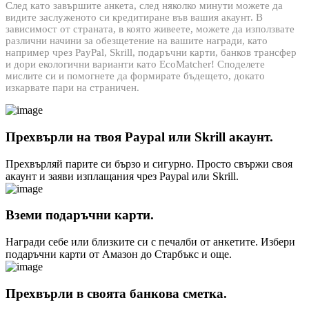
След като завършите анкета, след няколко минути можете да
видите заслуженото си кредитиране във вашия акаунт. В
зависимост от страната, в която живеете, можете да използвате
различни начини за обезщетение на вашите награди, като
например чрез PayPal, Skrill, подаръчни карти, банков трансфер
и дори екологични варианти като EcoMatcher! Споделете
мислите си и помогнете да формирате бъдещето, докато
изкарвате пари на страничен.
Прехвърли на твоя Paypal или Skrill акаунт.
Прехвърляй парите си бързо и сигурно. Просто свържи своя
акаунт и заяви изплащания чрез Paypal или Skrill.
Вземи подаръчни карти.
Награди себе или близките си с печалби от анкетите. Избери
подаръчни карти от Амазон до Старбъкс и още.
Прехвърли в своята банкова сметка.