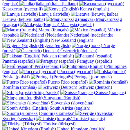
(english)
Italia (italiano)
Казахстан (русский)
Kenya (english)
Latvija (latviešu)
Lietuva (lietuvių kalba)
Magyarország
(magyar)
Malaysia (english)
Maroc (français)
México
(español)
Nederland (nederlands)
New Zealand (english)
Nigeria (english)
Norge
(norsk)
Österreich (deutsch)
Pakistan (english)
Panamá (español)
Paraguay (español)
Perú (español)
Philippines
(english)
Россия (русский)
Polska (polski)
Portugal (português)
Puerto Rico (español)
România (română)
Schweiz (deutsch)
Srbija (srpski)
Suisse (français)
Singapore (English)
Slovensko (slovenčina)
South Afrika (english)
Suomi (suomeksi)
Sverige (svenska)
Tunisie (français)
Türkiye (türkçesi)
United Kingdom (english)