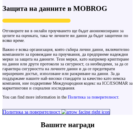
Защита на данните в MOBROG
Отговорите ви в онлайн проучването ще бъдат анонимизирани за
целите на оценката, така че личните ви данни да бъдат защитени по
всяко време.
Важно е всяка организация, която събира лични данни, включително
компаниите за провеждане на проучвания, да предприеме надеждни
мерки за защита на данните. Тези мерки, като например криптиране
на данни или други протоколи за сигурност, са необходими, за да се
гарантира сигурността на личните данни и да се предотврати
неразрешен достъп, използване или разкриване на данни. За да
поддържаме нашите най-високи стандарти за качество като немска
компания, ние подкрепяме Международния кодекс на ICC/ESOMAR за
маркетингови и социални изследвания.
You can find more information in the
Политика за поверителност
.
Политика за поверителност
Вашите награди