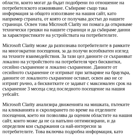
области, които могат да бъдат подобрени по отношение на
потребителското изживяване. Събираме също така
информация за общото използване на нашия сайт, като
например страната, от която се получава достъп до нашите
страници. Освен това Microsoft Clarity ни помага да откриваме
технически грешки на нашите страници и да събираме данни
за характеристиките на устройствата на потребителите.
Microsoft Clarity може да разпознава потребителите в рамките
на многократни посещения, за да получи всеобхватен изглед
на техните взаимодействия. За тази цел данните се съхраняват
локално на устройството на потребителя чрез бисквитки,
сесийно съхранение и локално съхранение. Данните от
сесийното съхранение се изтриват при затваряне на браузъра,
данните от локалното съхранение остават, освен ако не се
изтрият ръчно, а бисквитките се задават с максимален срок на
съхранение 3 месеца след последното посещение на нашия
уебсайт.
Microsoft Clarity анализира движенията на мишката, пътеките
на кликванията и скролирането по време на отделните
посещения, което ни позволява да оценим областите на нашия
сайт, които може да не са напълно оптимизирани, и да
определим кои съдържания са най-интересни за
потребителите. Това включва подробна информация, като