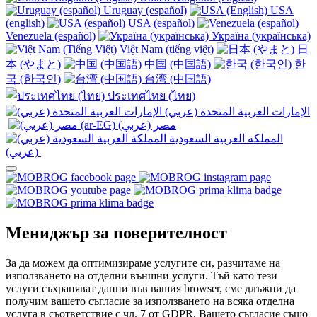
Uruguay (español)
USA
(english)
USA (español)
Venezuela (español)
Україна (українська)
Việt Nam (tiếng việt)
日
本 (やまと)
中国 (中国語)
한
국 (한국인)
台湾 (中国語)
ประเทศไทย (ไทย)
الإمارات العربية المتحدة (عربي)
المملكة العربية السعودية
(عربي)‎ ‎
Мениджър за поверителност
За да можем да оптимизираме услугите си, разчитаме на
използването на отделни външни услуги. Тъй като тези
услуги съхраняват данни във вашия browser, сме длъжни да
получим вашето съгласие за използването на всяка отделна
услуга в съответствие с чл. 7 от GDPR. Вашето съгласие също