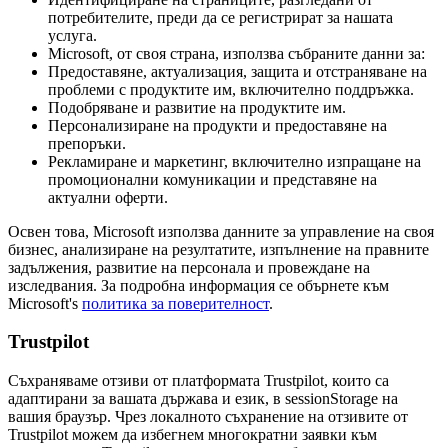
потребителите, преди да се регистрират за нашата
услуга.
Microsoft, от своя страна, използва събраните данни за:
Предоставяне, актуализация, защита и отстраняване на
проблеми с продуктите им, включително поддръжка.
Подобряване и развитие на продуктите им.
Персонализиране на продукти и предоставяне на
препоръки.
Рекламиране и маркетинг, включително изпращане на
промоционални комуникации и представяне на
актуални оферти.
Освен това, Microsoft използва данните за управление на своя
бизнес, анализиране на резултатите, изпълнение на правните
задължения, развитие на персонала и провеждане на
изследвания. За подробна информация се обърнете към
Microsoft's
политика за поверителност
.
Trustpilot
Съхраняваме отзиви от платформата Trustpilot, които са
адаптирани за вашата държава и език, в sessionStorage на
вашия браузър. Чрез локалното съхранение на отзивите от
Trustpilot можем да избегнем многократни заявки към