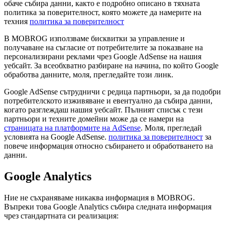
обаче събира данни, както е подробно описано в тяхната
политика за поверителност, която можете да намерите на
техния
политика за поверителност
В MOBROG използваме бисквитки за управление и
получаване на съгласие от потребителите за показване на
персонализирани реклами чрез Google AdSense на нашия
уебсайт. За всеобхватно разбиране на начина, по който Google
обработва данните, моля, прегледайте този линк.
Google AdSense сътрудничи с редица партньори, за да подобри
потребителското изживяване и евентуално да събира данни,
когато разглеждаш нашия уебсайт. Пълният списък с тези
партньори и техните домейни може да се намери на
страницата на платформите на AdSense
. Моля, прегледай
условията на Google AdSense.
политика за поверителност
за
повече информация относно събирането и обработването на
данни.
Google Analytics
Ние не съхраняваме никаква информация в MOBROG.
Въпреки това Google Analytics събира следната информация
чрез стандартната си реализация: