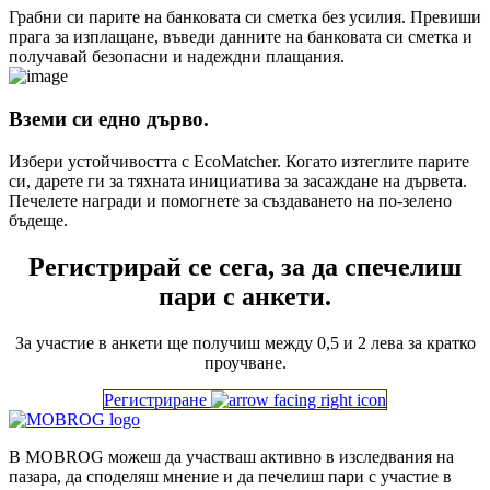
Грабни си парите на банковата си сметка без усилия. Превиши
прага за изплащане, въведи данните на банковата си сметка и
получавай безопасни и надеждни плащания.
Вземи си едно дърво.
Избери устойчивостта с EcoMatcher. Когато изтеглите парите
си, дарете ги за тяхната инициатива за засаждане на дървета.
Печелете награди и помогнете за създаването на по-зелено
бъдеще.
Регистрирай се сега, за да спечелиш
пари с анкети.
За участие в анкети ще получиш между 0,5 и 2 лева за кратко
проучване.
Регистриране
В MOBROG можеш да участваш активно в изследвания на
пазара, да споделяш мнение и да печелиш пари с участие в