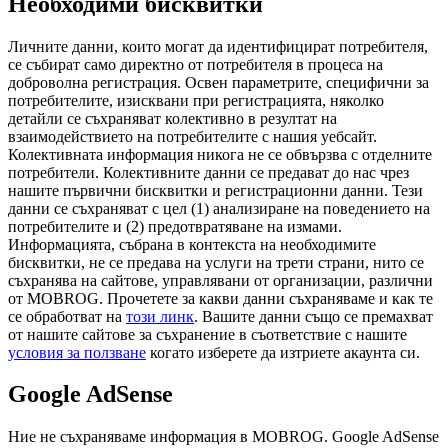
Необходими бисквитки
Личните данни, които могат да идентифицират потребителя,
се събират само директно от потребителя в процеса на
доброволна регистрация. Освен параметрите, специфични за
потребителите, изисквани при регистрацията, няколко
детайли се съхраняват колективно в резултат на
взаимодействието на потребителите с нашия уебсайт.
Колективната информация никога не се обвързва с отделните
потребители. Колективните данни се предават до нас чрез
нашите първични бисквитки и регистрационни данни. Тези
данни се съхраняват с цел (1) анализиране на поведението на
потребителите и (2) предотвратяване на измами.
Информацията, събрана в контекста на необходимите
бисквитки, не се предава на услуги на трети страни, нито се
съхранява на сайтове, управлявани от организации, различни
от MOBROG. Прочетете за какви данни съхраняваме и как те
се обработват на
този линк
. Вашите данни също се премахват
от нашите сайтове за съхранение в съответствие с нашите
условия за ползване
когато изберете да изтриете акаунта си.
Google AdSense
Ние не съхраняваме информация в MOBROG. Google AdSense