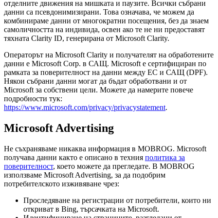
отделните движения на мишката и паузите. Всички събрани
данни са псевдонимизирани. Това означава, че можем да
комбинираме данни от многократни посещения, без да знаем
самоличността на индивида, освен ако те не ни предоставят
тяхната Clarity ID, генерирана от Microsoft Clarity.
Операторът на Microsoft Clarity и получателят на обработените
данни е Microsoft Corp. в САЩ. Microsoft е сертифициран по
рамката за поверителност на данни между ЕС и САЩ (DPF).
Някои събрани данни могат да бъдат обработвани и от
Microsoft за собствени цели. Можете да намерите повече
подробности тук:
https://www.microsoft.com/privacy/privacystatement
.
Microsoft Advertising
Не съхраняваме никаква информация в MOBROG. Microsoft
получава данни както е описано в техния
политика за
поверителност
, което можете да прегледате. В MOBROG
използваме Microsoft Advertising, за да подобрим
потребителското изживяване чрез:
Проследяване на регистрации от потребители, които ни
откриват в Bing, търсачката на Microsoft.
Идентифициране на страниците, разгледани от