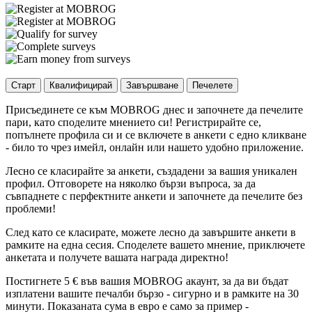
Старт
Квалифицирай
Завършване
Печелете
Присъединете се към MOBROG днес и започнете да печелите
пари, като споделите мнението си! Регистрирайте се,
попълнете профила си и се включете в анкети с едно кликване
- било то чрез имейл, онлайн или нашето удобно приложение.
Лесно се класирайте за анкети, създадени за вашия уникален
профил. Отговорете на няколко бързи въпроса, за да
съвпаднете с перфектните анкети и започнете да печелите без
проблеми!
След като се класирате, можете лесно да завършите анкети в
рамките на една сесия. Споделете вашето мнение, приключете
анкетата и получете вашата награда директно!
Постигнете 5 € във вашия MOBROG акаунт, за да ви бъдат
изплатени вашите печалби бързо - сигурно и в рамките на 30
минути. Показаната сума в евро е само за пример -