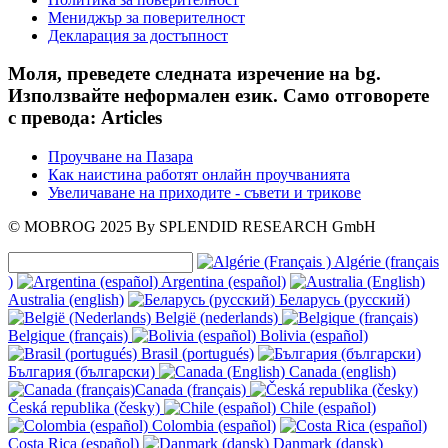
Мениджър за поверителност
Декларация за достъпност
Моля, преведете следната изречение на bg.
Използвайте неформален език. Само отговорете
с превода: Articles
Проучване на Пазара
Как наистина работят онлайн проучванията
Увеличаване на приходите - съвети и трикове
© MOBROG
2025
By SPLENDID RESEARCH GmbH
Algérie (français
)
Argentina (español)
Australia (english)
Беларусь (русский)
België (nederlands)
Belgique (français)
Bolivia (español)
Brasil (portugués)
България (български)
Canada (english)
Canada (français)
Česká republika (česky)
Chile (español)
Colombia (español)
Costa Rica (español)
Danmark (dansk)