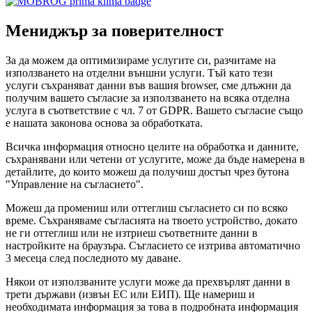
Мениджър за поверителност
За да можем да оптимизираме услугите си, разчитаме на
използването на отделни външни услуги. Тъй като тези
услуги съхраняват данни във вашия browser, сме длъжни да
получим вашето съгласие за използването на всяка отделна
услуга в съответствие с чл. 7 от GDPR. Вашето съгласие също
е нашата законова основа за обработката.
Всичка информация относно целите на обработка и данните,
съхранявани или четени от услугите, може да бъде намерена в
детайлите, до които можеш да получиш достъп чрез бутона
"Управление на съгласието".
Можеш да промениш или оттеглиш съгласието си по всяко
време. Съхраняваме съгласията на твоето устройство, докато
не ги оттеглиш или не изтриеш съответните данни в
настройките на браузъра. Съгласието се изтрива автоматично
3 месеца след последното му даване.
Някои от използваните услуги може да прехвърлят данни в
трети държави (извън ЕС или ЕИП). Ще намериш и
необходимата информация за това в подробната информация