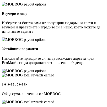
Ваучери и още
Изберете от богата гама от популярни подаръчни карти и
ваучери и превърнете наградите си в нещо, което можете да
използвате веднага.
Устойчиви варианти
Използвайте приходите си, за да засаждате дървета чрез
EcoMatcher и да допринасяте за по-зелено бъдеще.
1
0
,
0
0
0
,
0
0
0
€+
Обща сума, спечелена от MOBROG