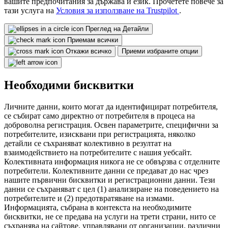
вашите предпочитания за държава и език. Прочетете повече за
тази услуга на
Условия за използване на Trustpilot
.
Преглед на Детайли
Приемам всички
Откажи всичко
Приеми избраните опции
Необходими бисквитки
Личните данни, които могат да идентифицират потребителя,
се събират само директно от потребителя в процеса на
доброволна регистрация. Освен параметрите, специфични за
потребителите, изисквани при регистрацията, няколко
детайли се съхраняват колективно в резултат на
взаимодействието на потребителите с нашия уебсайт.
Колективната информация никога не се обвързва с отделните
потребители. Колективните данни се предават до нас чрез
нашите първични бисквитки и регистрационни данни. Тези
данни се съхраняват с цел (1) анализиране на поведението на
потребителите и (2) предотвратяване на измами.
Информацията, събрана в контекста на необходимите
бисквитки, не се предава на услуги на трети страни, нито се
съхранява на сайтове, управлявани от организации, различни