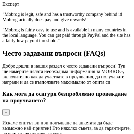
Експерт
"Mobrog is legit, safe and has a trustworthy company behind it!
Mobrog actually does pay and give rewards!"
"Mobrog is fairly easy to use and is available in many countries in
the local language. You can get paid through PayPal and the site has
a fairly low payout threshold."
Често задавани въпроси (FAQs)
Добре дошли в нашия раздел с често задавани въпроси! Тук
ще намерите цялата необходима информация за MOBROG,
включително как да участвате в проучвания, да получавате
награди и да се възползвате максимално от опита си.
Как мога да осигуря безпроблемно провеждане
на проучването?
+
Искаме опитът ви при попълване на анкетата да бъде
възможно най-приятен! Ето няколко съвета, за да гарантирате,
че всичко ще протече гладко: