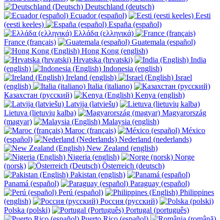
Deutschland (deutsch)
Ecuador (español)
Eesti
(eesti keeles)
España (español)
Ελλάδα (ελληνικά)
France (français)
Guatemala (español)
Hong Kong (english)
Hrvatska (hrvatski)
India
(english)
Indonesia (english)
Ireland (english)
Israel
(english)
Italia (italiano)
Казахстан (русский)
Kenya (english)
Latvija (latviešu)
Lietuva (lietuvių kalba)
Magyarország
(magyar)
Malaysia (english)
Maroc (français)
México
(español)
Nederland (nederlands)
New Zealand (english)
Nigeria (english)
Norge
(norsk)
Österreich (deutsch)
Pakistan (english)
Panamá (español)
Paraguay (español)
Perú (español)
Philippines
(english)
Россия (русский)
Polska (polski)
Portugal (português)
Puerto Rico (español)