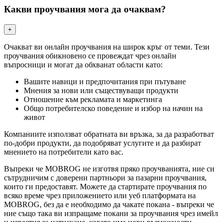
Какви проучвания мога да очаквам?
+
Очакват ви онлайн проучвания на широк кръг от теми. Тези
проучвания обикновено се провеждат чрез онлайн
въпросници и могат да обхванат области като:
Вашите навици и предпочитания при пътуване
Мнения за нови или съществуващи продукти
Отношение към рекламата и маркетинга
Общо потребителско поведение и избор на начин на
живот
Компаниите използват обратната ви връзка, за да разработват
по-добри продукти, да подобряват услугите и да разбират
мнението на потребители като вас.
Въпреки че MOBROG не изготвя пряко проучванията, ние си
сътрудничим с доверени партньори за пазарни проучвания,
които ги предоставят. Можете да стартирате проучвания по
всяко време чрез приложението или уеб платформата на
MOBROG, без да е необходимо да чакате покана - въпреки че
ние също така ви изпращаме покани за проучвания чрез имейл