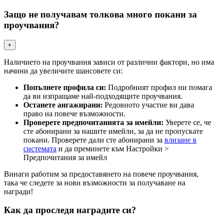
Защо не получавам толкова много покани за
проучвания?
+
Наличието на проучвания зависи от различни фактори, но има
начини да увеличите шансовете си:
Попълнете профила си:
Подробният профил ни помага
да ви изпращаме най-подходящите проучвания.
Останете ангажирани:
Редовното участие ви дава
право на повече възможности.
Проверете предпочитанията за имейли:
Уверете се, че
сте абонирани за нашите имейли, за да не пропускате
покани. Проверете дали сте абонирани за
влизане в
системата
и да преминете към Настройки >
Предпочитания за имейл
Винаги работим за предоставянето на повече проучвания,
така че следете за нови възможности за получаване на
награди!
Как да проследя наградите си?