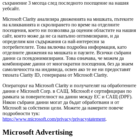
съхранение 3 месеца след последното посещение на нашия
уебсайт.
Microsoft Clarity анализира движенията на мишката, пътеките
на кликванията и скролирането по време на отделните
посещения, което ни позволява да оценим областите на нашия
сайт, които може да не са напълно оптимизирани, и да
определим кои съдържания са най-интересни за
потребителите. Това включва подробна информация, като
отделните движения на мишката и паузите. Всички събрани
данни са псевдонимизирани. Това означава, че можем да
комбинираме данни от многократни посещения, без да знаем
самоличността на индивида, освен ако те не ни предоставят
тяхната Clarity ID, генерирана от Microsoft Clarity.
Операторът на Microsoft Clarity и получателят на обработените
данни е Microsoft Corp. в САЩ. Microsoft е сертифициран по
рамката за поверителност на данни между ЕС и САЩ (DPF).
Някои събрани данни могат да бъдат обработвани и от
Microsoft за собствени цели. Можете да намерите повече
подробности тук:
https://www.microsoft.com/privacy/privacystatement
.
Microsoft Advertising