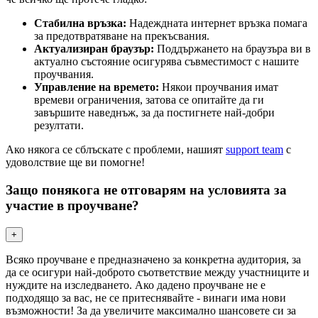
Стабилна връзка:
Надеждната интернет връзка помага
за предотвратяване на прекъсвания.
Актуализиран браузър:
Поддържането на браузъра ви в
актуално състояние осигурява съвместимост с нашите
проучвания.
Управление на времето:
Някои проучвания имат
времеви ограничения, затова се опитайте да ги
завършите наведнъж, за да постигнете най-добри
резултати.
Ако някога се сблъскате с проблеми, нашият
support team
с
удоволствие ще ви помогне!
Защо понякога не отговарям на условията за
участие в проучване?
+
Всяко проучване е предназначено за конкретна аудитория, за
да се осигури най-доброто съответствие между участниците и
нуждите на изследването. Ако дадено проучване не е
подходящо за вас, не се притеснявайте - винаги има нови
възможности! За да увеличите максимално шансовете си за