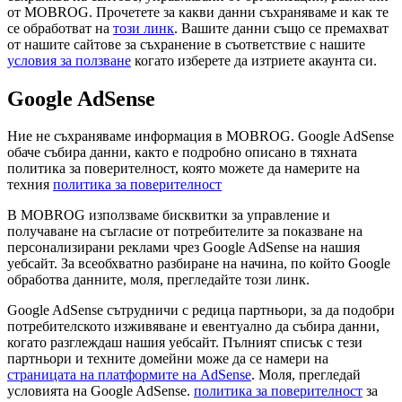
от MOBROG. Прочетете за какви данни съхраняваме и как те
се обработват на
този линк
. Вашите данни също се премахват
от нашите сайтове за съхранение в съответствие с нашите
условия за ползване
когато изберете да изтриете акаунта си.
Google AdSense
Ние не съхраняваме информация в MOBROG. Google AdSense
обаче събира данни, както е подробно описано в тяхната
политика за поверителност, която можете да намерите на
техния
политика за поверителност
В MOBROG използваме бисквитки за управление и
получаване на съгласие от потребителите за показване на
персонализирани реклами чрез Google AdSense на нашия
уебсайт. За всеобхватно разбиране на начина, по който Google
обработва данните, моля, прегледайте този линк.
Google AdSense сътрудничи с редица партньори, за да подобри
потребителското изживяване и евентуално да събира данни,
когато разглеждаш нашия уебсайт. Пълният списък с тези
партньори и техните домейни може да се намери на
страницата на платформите на AdSense
. Моля, прегледай
условията на Google AdSense.
политика за поверителност
за