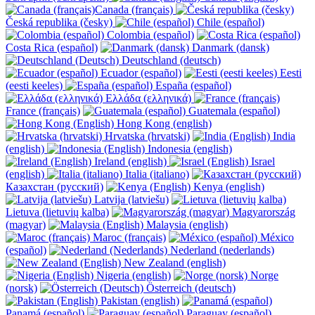
Canada (français)
Česká republika (česky)
Chile (español)
Colombia (español)
Costa Rica (español)
Danmark (dansk)
Deutschland (deutsch)
Ecuador (español)
Eesti
(eesti keeles)
España (español)
Ελλάδα (ελληνικά)
France (français)
Guatemala (español)
Hong Kong (english)
Hrvatska (hrvatski)
India
(english)
Indonesia (english)
Ireland (english)
Israel
(english)
Italia (italiano)
Казахстан (русский)
Kenya (english)
Latvija (latviešu)
Lietuva (lietuvių kalba)
Magyarország
(magyar)
Malaysia (english)
Maroc (français)
México
(español)
Nederland (nederlands)
New Zealand (english)
Nigeria (english)
Norge
(norsk)
Österreich (deutsch)
Pakistan (english)
Panamá (español)
Paraguay (español)