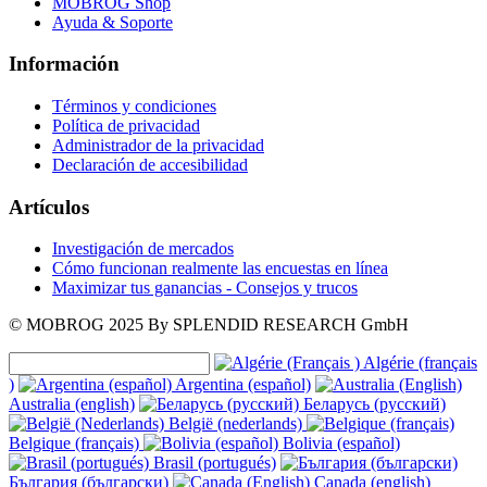
MOBROG Shop
Ayuda & Soporte
Información
Términos y condiciones
Política de privacidad
Administrador de la privacidad
Declaración de accesibilidad
Artículos
Investigación de mercados
Cómo funcionan realmente las encuestas en línea
Maximizar tus ganancias - Consejos y trucos
© MOBROG
2025
By SPLENDID RESEARCH GmbH
Algérie (français
)
Argentina (español)
Australia (english)
Беларусь (русский)
België (nederlands)
Belgique (français)
Bolivia (español)
Brasil (portugués)
България (български)
Canada (english)