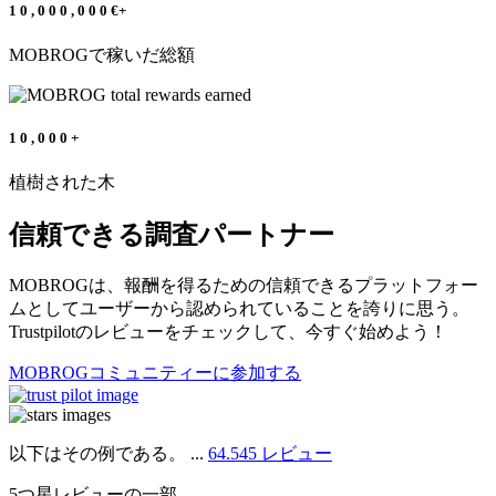
1
0
,
0
0
0
,
0
0
0
€+
MOBROGで稼いだ総額
1
0
,
0
0
0
+
植樹された木
信頼できる調査パートナー
MOBROGは、報酬を得るための信頼できるプラットフォー
ムとしてユーザーから認められていることを誇りに思う。
Trustpilotのレビューをチェックして、今すぐ始めよう！
MOBROGコミュニティーに参加する
以下はその例である。 ...
64.545 レビュー
5つ星レビューの一部