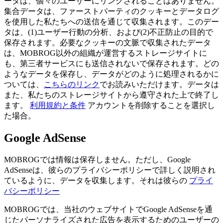
ータは、個々のユーザーにリンクされることはありません。
集合データは、ファーストパーティのクッキーとデータログ
を使用した私たちへの送信を通じて収集されます。このデー
タは、(1)ユーザー行動の分析、および(2)不正防止の目的で
保存されます。必要なクッキーの文脈で収集されたデータ
は、MOBROG以外の組織が運営するストレージサイトに
も、第三者サービスにも送信されないで保存されます。どの
ようなデータを保存し、データがどのように処理されるかに
ついては、
こちらのリンク
でお読みいただけます。データは
また、私たちのストレージサイトから遵守された上で終了し
ます。
利用規約と条件
アカウントを削除することを選択し
た場合。
Google AdSense
MOBROGでは情報は保存しません。ただし、Google
AdSenseは、彼らのプライバシーポリシーで詳しく説明され
ているように、データを収集します。それは彼らの
プライ
バシーポリシー
MOBROGでは、当社のウェブサイトでGoogle AdSenseを通
じたパーソナライズされた広告を表示するためのユーザーの