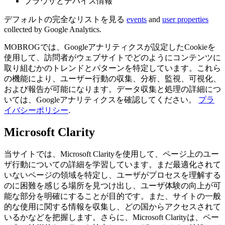
ブラウザとデバイス情報
デフォルトの完全なリストを見る
events
and
user properties
collected by Google Analytics.
MOBROGでは、Googleアナリティクスが設定したCookieを
使用して、訪問者がウェブサイトでどのようにコンテンツに
取り組むかのトレンドとパターンを特定しています。これら
の機能により、ユーザー行動の収集、分析、監視、可視化、
および報告が可能になります。データ収集と処理の詳細につ
いては、Googleアナリティクスを確認してください。
プラ
イバシーポリシー
.
Microsoft Clarity
当サイトでは、Microsoft Clarityを使用して、ページ上のユー
ザ行動についての詳細を学習しています。まだ最適化されて
いないページの領域を特定し、ユーザがプロセスを理解する
のに困難を感じる場所を見つけ出し、ユーザ体験の向上が可
能な部分を明確にすることが目的です。また、サイトの一般
的な使用に関する情報を収集し、どの国からアクセスされて
いるかなどを把握します。さらに、Microsoft Clarityは、ペー