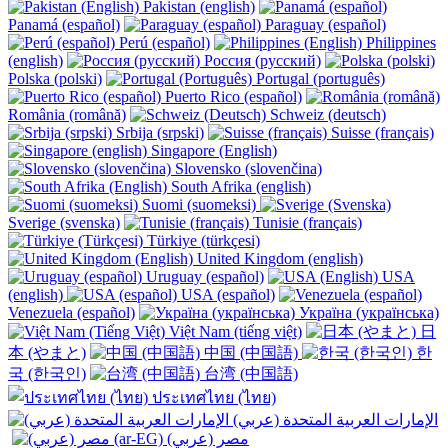
Pakistan (english)
Panamá (español)
Paraguay (español)
Perú (español)
Philippines
(english)
Россия (русский)
Polska (polski)
Portugal (português)
Puerto Rico (español)
România (română)
Schweiz (deutsch)
Srbija (srpski)
Suisse (français)
Singapore (English)
Slovensko (slovenčina)
South Afrika (english)
Suomi (suomeksi)
Sverige (svenska)
Tunisie (français)
Türkiye (türkçesi)
United Kingdom (english)
Uruguay (español)
USA
(english)
USA (español)
Venezuela (español)
Україна (українська)
Việt Nam (tiếng việt)
日
本 (やまと)
中国 (中国語)
한
국 (한국인)
台湾 (中国語)
ประเทศไทย (ไทย)
الإمارات العربية المتحدة (عربي)