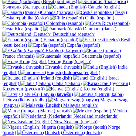
Brasil (portugués)
България (български)
Canada (english)
Canada (français)
Česká republika (česky)
Chile (español)
Colombia (español)
Costa Rica (español)
Danmark (dansk)
Deutschland (deutsch)
Ecuador (español)
Eesti
(eesti keeles)
España (español)
Ελλάδα (ελληνικά)
France (français)
Guatemala (español)
Hong Kong (english)
Hrvatska (hrvatski)
India
(english)
Indonesia (english)
Ireland (english)
Israel
(english)
Italia (italiano)
Казахстан (русский)
Kenya (english)
Latvija (latviešu)
Lietuva (lietuvių kalba)
Magyarország
(magyar)
Malaysia (english)
Maroc (français)
México
(español)
Nederland (nederlands)
New Zealand (english)
Nigeria (english)
Norge
(norsk)
Österreich (deutsch)