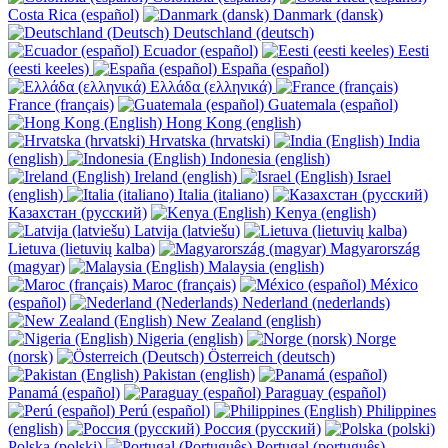
Costa Rica (español)
Danmark (dansk)
Deutschland (deutsch)
Ecuador (español)
Eesti
(eesti keeles)
España (español)
Ελλάδα (ελληνικά)
France (français)
Guatemala (español)
Hong Kong (english)
Hrvatska (hrvatski)
India
(english)
Indonesia (english)
Ireland (english)
Israel
(english)
Italia (italiano)
Казахстан (русский)
Kenya (english)
Latvija (latviešu)
Lietuva (lietuvių kalba)
Magyarország
(magyar)
Malaysia (english)
Maroc (français)
México
(español)
Nederland (nederlands)
New Zealand (english)
Nigeria (english)
Norge
(norsk)
Österreich (deutsch)
Pakistan (english)
Panamá (español)
Paraguay (español)
Perú (español)
Philippines
(english)
Россия (русский)
Polska (polski)
Portugal (português)