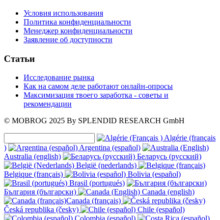
Условия использования
Политика конфиденциальности
Менеджер конфиденциальности
Заявление об доступности
Статьи
Исследование рынка
Как на самом деле работают онлайн-опросы
Максимизация твоего заработка - советы и
рекомендации
© MOBROG
2025
By SPLENDID RESEARCH GmbH
Algérie (français
)
Argentina (español)
Australia (english)
Беларусь (русский)
België (nederlands)
Belgique (français)
Bolivia (español)
Brasil (portugués)
България (български)
Canada (english)
Canada (français)
Česká republika (česky)
Chile (español)
Colombia (español)