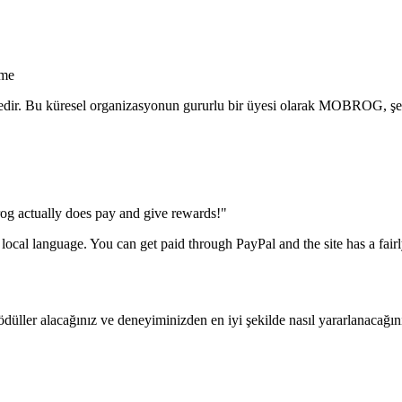
eme
tedir. Bu küresel organizasyonun gururlu bir üyesi olarak MOBROG, şeffa
rog actually does pay and give rewards!"
e local language. You can get paid through PayPal and the site has a fair
 ödüller alacağınız ve deneyiminizden en iyi şekilde nasıl yararlanaca