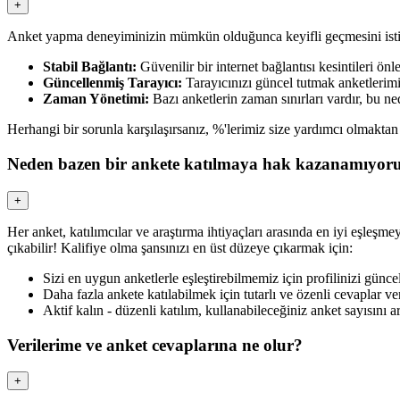
+
Anket yapma deneyiminizin mümkün olduğunca keyifli geçmesini istiyo
Stabil Bağlantı:
Güvenilir bir internet bağlantısı kesintileri ön
Güncellenmiş Tarayıcı:
Tarayıcınızı güncel tutmak anketlerim
Zaman Yönetimi:
Bazı anketlerin zaman sınırları vardır, bu ne
Herhangi bir sorunla karşılaşırsanız, %'lerimiz size yardımcı olmakta
Neden bazen bir ankete katılmaya hak kazanamıyo
+
Her anket, katılımcılar ve araştırma ihtiyaçları arasında en iyi eşleşmey
çıkabilir! Kalifiye olma şansınızı en üst düzeye çıkarmak için:
Sizi en uygun anketlerle eşleştirebilmemiz için profilinizi güncel
Daha fazla ankete katılabilmek için tutarlı ve özenli cevaplar ve
Aktif kalın - düzenli katılım, kullanabileceğiniz anket sayısını art
Verilerime ve anket cevaplarına ne olur?
+