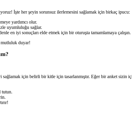
ruz! İşte her şeyin sorunsuz ilerlemesini sağlamak için birkaç ipucu:
lemeye yardımcı olur.
izle uyumluluğu sağlar.
denle en iyi sonuçları elde etmek için bir oturuşta tamamlamaya çalışın.
n mutluluk duyar!
rum?
i sağlamak için belirli bir kitle için tasarlanmıştır. Eğer bir anket sizin
 tutun.
rin.
ırır!