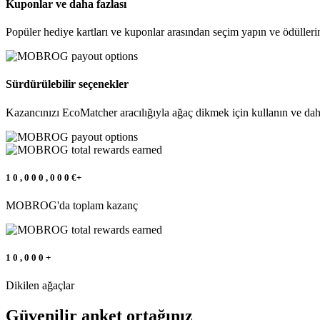
Kuponlar ve daha fazlası
Popüler hediye kartları ve kuponlar arasından seçim yapın ve ödülleri
Sürdürülebilir seçenekler
Kazancınızı EcoMatcher aracılığıyla ağaç dikmek için kullanın ve dah
1
0
,
0
0
0
,
0
0
0
€+
MOBROG'da toplam kazanç
1
0
,
0
0
0
+
Dikilen ağaçlar
Güvenilir anket ortağınız