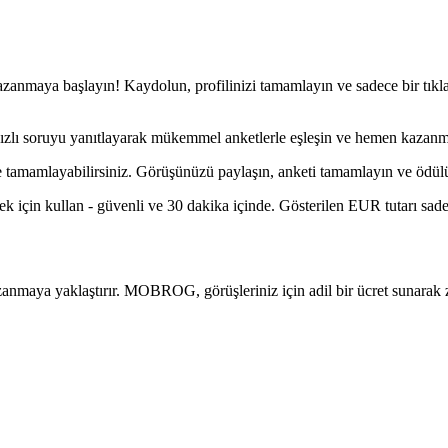
anmaya başlayın! Kaydolun, profilinizi tamamlayın ve sadece bir tıkla
ç hızlı soruyu yanıtlayarak mükemmel anketlerle eşleşin ve hemen kazan
lde tamamlayabilirsiniz. Görüşünüzü paylaşın, anketi tamamlayın ve ödü
 için kullan - güvenli ve 30 dakika içinde. Gösterilen EUR tutarı sadec
anmaya yaklaştırır. MOBROG, görüşleriniz için adil bir ücret sunarak za