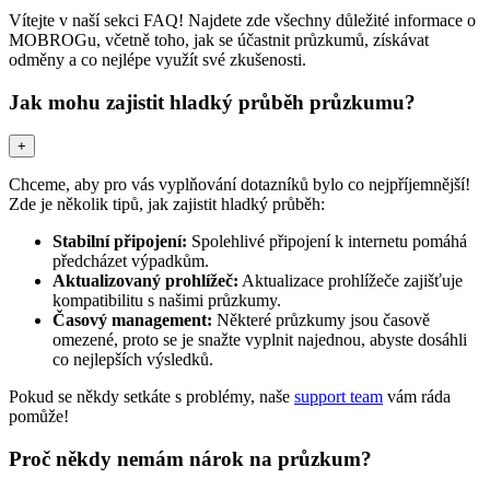
Vítejte v naší sekci FAQ! Najdete zde všechny důležité informace o
MOBROGu, včetně toho, jak se účastnit průzkumů, získávat
odměny a co nejlépe využít své zkušenosti.
Jak mohu zajistit hladký průběh průzkumu?
+
Chceme, aby pro vás vyplňování dotazníků bylo co nejpříjemnější!
Zde je několik tipů, jak zajistit hladký průběh:
Stabilní připojení:
Spolehlivé připojení k internetu pomáhá
předcházet výpadkům.
Aktualizovaný prohlížeč:
Aktualizace prohlížeče zajišťuje
kompatibilitu s našimi průzkumy.
Časový management:
Některé průzkumy jsou časově
omezené, proto se je snažte vyplnit najednou, abyste dosáhli
co nejlepších výsledků.
Pokud se někdy setkáte s problémy, naše
support team
vám ráda
pomůže!
Proč někdy nemám nárok na průzkum?