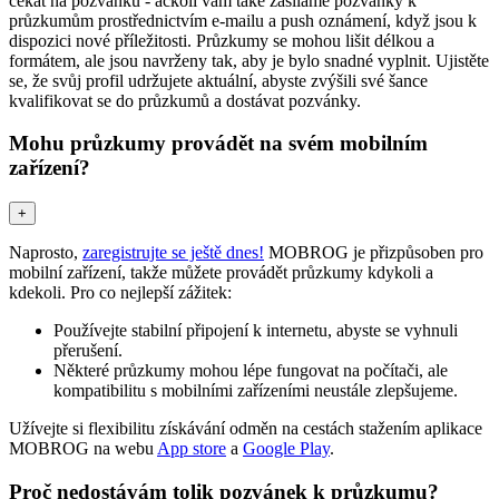
čekat na pozvánku - ačkoli vám také zasíláme pozvánky k
průzkumům prostřednictvím e-mailu a push oznámení, když jsou k
dispozici nové příležitosti. Průzkumy se mohou lišit délkou a
formátem, ale jsou navrženy tak, aby je bylo snadné vyplnit. Ujistěte
se, že svůj profil udržujete aktuální, abyste zvýšili své šance
kvalifikovat se do průzkumů a dostávat pozvánky.
Mohu průzkumy provádět na svém mobilním
zařízení?
+
Naprosto,
zaregistrujte se ještě dnes!
MOBROG je přizpůsoben pro
mobilní zařízení, takže můžete provádět průzkumy kdykoli a
kdekoli. Pro co nejlepší zážitek:
Používejte stabilní připojení k internetu, abyste se vyhnuli
přerušení.
Některé průzkumy mohou lépe fungovat na počítači, ale
kompatibilitu s mobilními zařízeními neustále zlepšujeme.
Užívejte si flexibilitu získávání odměn na cestách stažením aplikace
MOBROG na webu
App store
a
Google Play
.
Proč nedostávám tolik pozvánek k průzkumu?