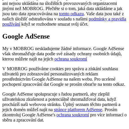
ani nejsou ukládána na úložištích provozovaných organizacemi
jinými než MOBROG. Přečtěte si o tom, jaká data ukládáme a jak
jsou tato data zpracovávána na
tomto odkazu
. Vaše data jsou také z
našich úložišť odstraňována v souladu s našimi
podmínky a pravidla
používání
když se rozhodnete smazat svůj účet.
Google AdSense
My v MOBROG neskladujeme žádné informace. Google AdSense
však shromažďuje data podle své zásady ochrany osobních údajů,
kterou můžete najít na jejich
ochrana soukromí
V MOBROG používáme cookies pro správu a získání souhlasu
uživatelů pro zobrazování personalizovaných reklam
prostřednictvím Google AdSense na našem webu. Pro ucelené
pochopení zpracování dat Google se prosím obraťte na tento odkaz.
Google AdSense spolupracuje s řadou partnerů, aby zlepšil
uživatelskou zkušenost a potenciálně shromažďoval data, když
procházíš naši webovou stránku. Úplný seznam těchto partnerů a
jejich domén můžeš najít na
stránce platforem AdSense
. Prosím
zkontroluj Google AdSense's
ochrana soukromí
pro více informací o
sběru a zpracování dat.