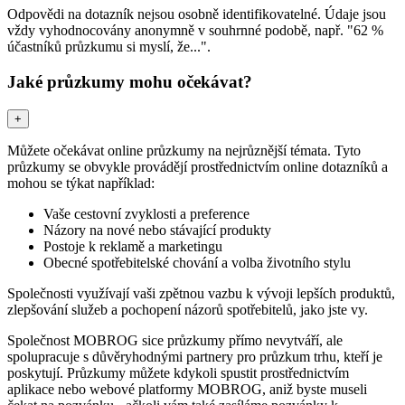
Odpovědi na dotazník nejsou osobně identifikovatelné. Údaje jsou
vždy vyhodnocovány anonymně v souhrnné podobě, např. "62 %
účastníků průzkumu si myslí, že...".
Jaké průzkumy mohu očekávat?
+
Můžete očekávat online průzkumy na nejrůznější témata. Tyto
průzkumy se obvykle provádějí prostřednictvím online dotazníků a
mohou se týkat například:
Vaše cestovní zvyklosti a preference
Názory na nové nebo stávající produkty
Postoje k reklamě a marketingu
Obecné spotřebitelské chování a volba životního stylu
Společnosti využívají vaši zpětnou vazbu k vývoji lepších produktů,
zlepšování služeb a pochopení názorů spotřebitelů, jako jste vy.
Společnost MOBROG sice průzkumy přímo nevytváří, ale
spolupracuje s důvěryhodnými partnery pro průzkum trhu, kteří je
poskytují. Průzkumy můžete kdykoli spustit prostřednictvím
aplikace nebo webové platformy MOBROG, aniž byste museli