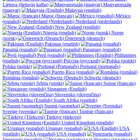
Lietuva (lietuvių kalba)
Magyarország
(magyar)
Malaysia (english)
Maroc (français)
México
(español)
Nederland (nederlands)
New Zealand (english)
Nigeria (english)
Norge
(norsk)
Österreich (deutsch)
Pakistan (english)
Panamá (español)
Paraguay (español)
Perú (español)
Philippines
(english)
Россия (русский)
Polska (polski)
Portugal (português)
Puerto Rico (español)
România (română)
Schweiz (deutsch)
Srbija (srpski)
Suisse (français)
Singapore (English)
Slovensko (slovenčina)
South Afrika (english)
Suomi (suomeksi)
Sverige (svenska)
Tunisie (français)
Türkiye (türkçesi)
United Kingdom (english)
Uruguay (español)
USA
(english)
USA (español)
Venezuela (español)
Україна (українська)