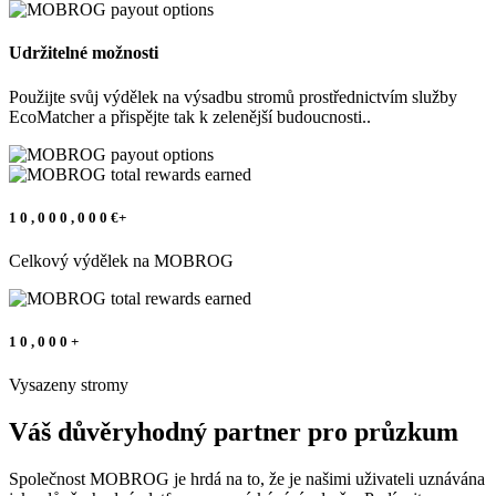
Udržitelné možnosti
Použijte svůj výdělek na výsadbu stromů prostřednictvím služby
EcoMatcher a přispějte tak k zelenější budoucnosti..
1
0
,
0
0
0
,
0
0
0
€+
Celkový výdělek na MOBROG
1
0
,
0
0
0
+
Vysazeny stromy
Váš důvěryhodný partner pro průzkum
Společnost MOBROG je hrdá na to, že je našimi uživateli uznávána