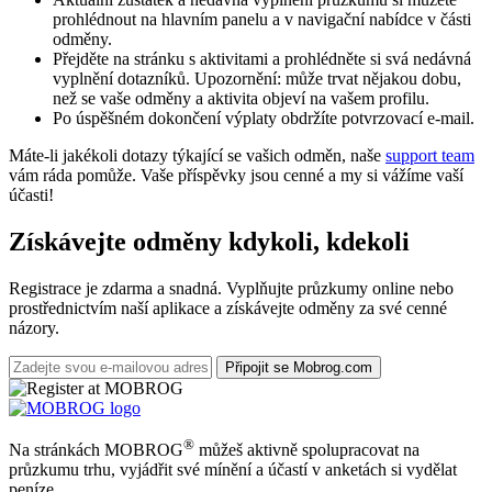
prohlédnout na hlavním panelu a v navigační nabídce v části
odměny.
Přejděte na stránku s aktivitami a prohlédněte si svá nedávná
vyplnění dotazníků. Upozornění: může trvat nějakou dobu,
než se vaše odměny a aktivita objeví na vašem profilu.
Po úspěšném dokončení výplaty obdržíte potvrzovací e-mail.
Máte-li jakékoli dotazy týkající se vašich odměn, naše
support team
vám ráda pomůže. Vaše příspěvky jsou cenné a my si vážíme vaší
účasti!
Získávejte odměny kdykoli, kdekoli
Registrace je zdarma a snadná. Vyplňujte průzkumy online nebo
prostřednictvím naší aplikace a získávejte odměny za své cenné
názory.
Připojit se Mobrog.com
®
Na stránkách MOBROG
můžeš aktivně spolupracovat na
průzkumu trhu, vyjádřit své mínění a účastí v anketách si vydělat
peníze.