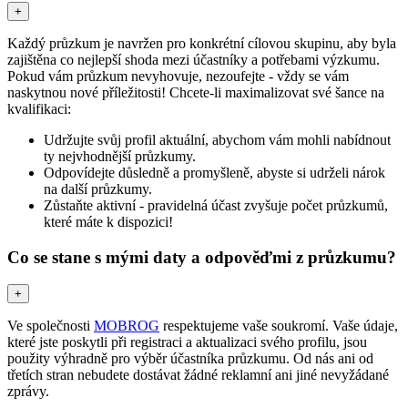
+
Každý průzkum je navržen pro konkrétní cílovou skupinu, aby byla
zajištěna co nejlepší shoda mezi účastníky a potřebami výzkumu.
Pokud vám průzkum nevyhovuje, nezoufejte - vždy se vám
naskytnou nové příležitosti! Chcete-li maximalizovat své šance na
kvalifikaci:
Udržujte svůj profil aktuální, abychom vám mohli nabídnout
ty nejvhodnější průzkumy.
Odpovídejte důsledně a promyšleně, abyste si udrželi nárok
na další průzkumy.
Zůstaňte aktivní - pravidelná účast zvyšuje počet průzkumů,
které máte k dispozici!
Co se stane s mými daty a odpověďmi z průzkumu?
+
Ve společnosti
MOBROG
respektujeme vaše soukromí. Vaše údaje,
které jste poskytli při registraci a aktualizaci svého profilu, jsou
použity výhradně pro výběr účastníka průzkumu. Od nás ani od
třetích stran nebudete dostávat žádné reklamní ani jiné nevyžádané
zprávy.