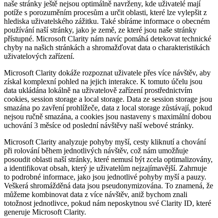
naše stránky ještě nejsou optimálně navrženy, kde uživatelé mají
potíže s porozuměním procesům a určit oblasti, které lze vylepšit z
hlediska uživatelského zážitku. Také sbíráme informace o obecném
používání naší stránky, jako je země, ze které jsou naše stránky
přístupné. Microsoft Clarity nám navíc pomáhá detekovat technické
chyby na našich stránkách a shromažďovat data o charakteristikách
uživatelových zařízení.
Microsoft Clarity dokáže rozpoznat uživatele přes více návštěv, aby
získal komplexní pohled na jejich interakce. K tomuto účelu jsou
data ukládána lokálně na uživatelově zařízení prostřednictvím
cookies, session storage a local storage. Data ze session storage jsou
smazána po zavření prohlížeče, data z local storage zůstávají, pokud
nejsou ručně smazána, a cookies jsou nastaveny s maximální dobou
uchování 3 měsíce od poslední návštěvy naší webové stránky.
Microsoft Clarity analyzuje pohyby myší, cesty kliknutí a chování
při rolování během jednotlivých návštěv, což nám umožňuje
posoudit oblasti naší stránky, které nemusí být zcela optimalizovány,
a identifikovat obsah, který je uživatelům nejzajímavější. Zahrnuje
to podrobné informace, jako jsou jednotlivé pohyby myší a pauzy.
Veškerá shromážděná data jsou pseudonymizována. To znamená, že
můžeme kombinovat data z více návštěv, aniž bychom znali
totožnost jednotlivce, pokud nám neposkytnou své Clarity ID, které
generuje Microsoft Clarity.