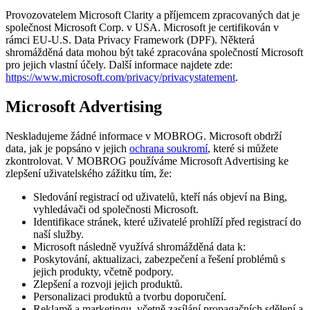
Provozovatelem Microsoft Clarity a příjemcem zpracovaných dat je
společnost Microsoft Corp. v USA. Microsoft je certifikován v
rámci EU-U.S. Data Privacy Framework (DPF). Některá
shromážděná data mohou být také zpracována společností Microsoft
pro jejich vlastní účely. Další informace najdete zde:
https://www.microsoft.com/privacy/privacystatement
.
Microsoft Advertising
Neskladujeme žádné informace v MOBROG. Microsoft obdrží
data, jak je popsáno v jejich
ochrana soukromí
, které si můžete
zkontrolovat. V MOBROG používáme Microsoft Advertising ke
zlepšení uživatelského zážitku tím, že:
Sledování registrací od uživatelů, kteří nás objeví na Bing,
vyhledávači od společnosti Microsoft.
Identifikace stránek, které uživatelé prohlíží před registrací do
naší služby.
Microsoft následně využívá shromážděná data k:
Poskytování, aktualizaci, zabezpečení a řešení problémů s
jejich produkty, včetně podpory.
Zlepšení a rozvoji jejich produktů.
Personalizaci produktů a tvorbu doporučení.
Reklamě a marketingu, včetně zasílání propagačních sdělení a