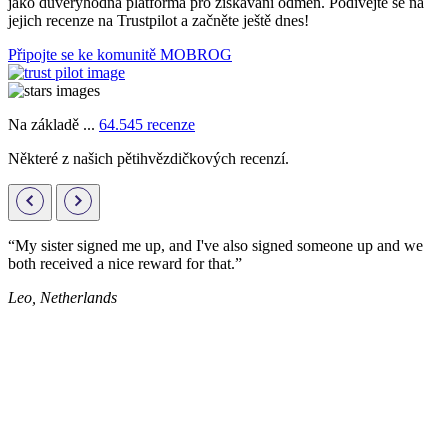
jako důvěryhodná platforma pro získávání odměn. Podívejte se na
jejich recenze na Trustpilot a začněte ještě dnes!
Připojte se ke komunitě MOBROG
Na základě ...
64.545 recenze
Některé z našich pětihvězdičkových recenzí.
“My sister signed me up, and I've also signed someone up and we
both received a nice reward for that.”
Leo, Netherlands