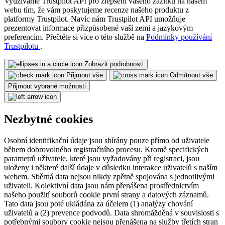
Využíváme Trustpilot API pro zlepšení vašeho zážitku na našem
webu tím, že vám poskytujeme recenze našeho produktu z
platformy Trustpilot. Navíc nám Trustpilot API umožňuje
prezentovat informace přizpůsobené vaší zemi a jazykovým
preferencím. Přečtěte si více o této službě na
Podmínky používání
Trustpilotu
.
Zobrazit podrobnosti
Přijmout vše
Odmítnout vše
Přijmout vybrané možnosti
Nezbytné cookies
Osobní identifikační údaje jsou sbírány pouze přímo od uživatele
během dobrovolného registračního procesu. Kromě specifických
parametrů uživatele, které jsou vyžadovány při registraci, jsou
uloženy i některé další údaje v důsledku interakce uživatelů s naším
webem. Sběrná data nejsou nikdy zpětně spojována s jednotlivými
uživateli. Kolektivní data jsou nám přenášena prostřednictvím
našeho použití souborů cookie první strany a datových záznamů.
Tato data jsou poté ukládána za účelem (1) analýzy chování
uživatelů a (2) prevence podvodů. Data shromážděná v souvislosti s
potřebnými soubory cookie nejsou přenášena na služby třetích stran