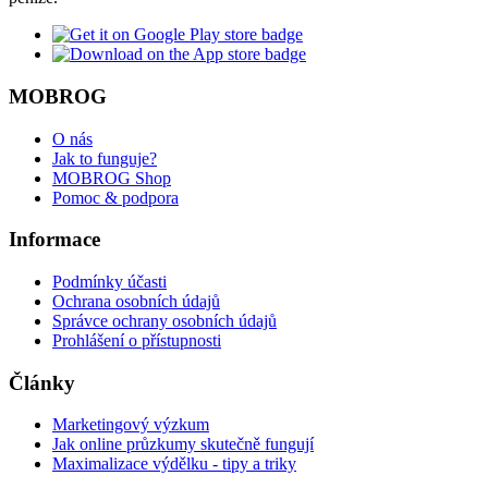
MOBROG
O nás
Jak to funguje?
MOBROG Shop
Pomoc & podpora
Informace
Podmínky účasti
Ochrana osobních údajů
Správce ochrany osobních údajů
Prohlášení o přístupnosti
Články
Marketingový výzkum
Jak online průzkumy skutečně fungují
Maximalizace výdělku - tipy a triky