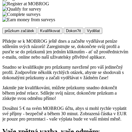
průzkum začátek
Kvalifikovat
Dokon?it
Vydělat
Přidejte se k MOBROG ještě dnes a začněte vydělávat peníze
sdílením svých názorů! Zaregistrujte se, dokončete svůj profil a
pusťte se do průzkumů jen jedním kliknutím - ať už prostřednictvím
e-mailu, online nebo naší uživatelsky přívětivé aplikace.
Snadno se kvalifikujte pro průzkumy navržené pro váš jedinečný
profil. Zodpovězte několik rychlých otázek, abyste se shodovali s
dokonalými průzkumy a začali vydělávat v žádném čase!
Jakmile jste kvalifikováni, můžete průzkumy snadno dokončit
během jedné relace. Sdílejte svůj názor, dokončete průzkum a
získejte svou odměnu přímo!
Dosáhni 5 € na svém MOBROG účtu, abys si mohl rychle vyplatit
své příjmy - bezpečně a během 30 minut. Zobrazená částka v EUR
je pouze pro prezentaci - vaše výplata bude ve vaší místní měně.
Vaše zpětná vazba, vaše odměny