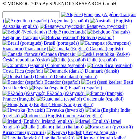
© MOBROG
2025
By SPLENDID RESEARCH GmbH
Algérie (français
)
Argentina (español)
Australia (english)
Беларусь (русский)
België (nederlands)
Belgique (français)
Bolivia (español)
Brasil (portugués)
България (български)
Canada (english)
Canada (français)
Česká republika (česky)
Chile (español)
Colombia (español)
Costa Rica (español)
Danmark (dansk)
Deutschland (deutsch)
Ecuador (español)
Eesti
(eesti keeles)
España (español)
Ελλάδα (ελληνικά)
France (français)
Guatemala (español)
Hong Kong (english)
Hrvatska (hrvatski)
India
(english)
Indonesia (english)
Ireland (english)
Israel
(english)
Italia (italiano)
Казахстан (русский)
Kenya (english)
Latvija (latviešu)