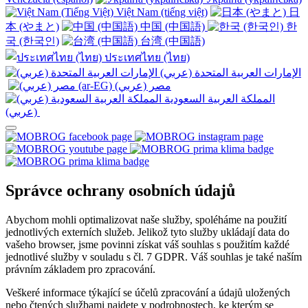
Việt Nam (tiếng việt)
日
本 (やまと)
中国 (中国語)
한
국 (한국인)
台湾 (中国語)
ประเทศไทย (ไทย)
الإمارات العربية المتحدة (عربي)
المملكة العربية السعودية
(عربي)‎ ‎
Správce ochrany osobních údajů
Abychom mohli optimalizovat naše služby, spoléháme na použití
jednotlivých externích služeb. Jelikož tyto služby ukládají data do
vašeho browser, jsme povinni získat váš souhlas s použitím každé
jednotlivé služby v souladu s čl. 7 GDPR. Váš souhlas je také naším
právním základem pro zpracování.
Veškeré informace týkající se účelů zpracování a údajů uložených
nebo čtených službami najdete v podrobnostech, ke kterým se