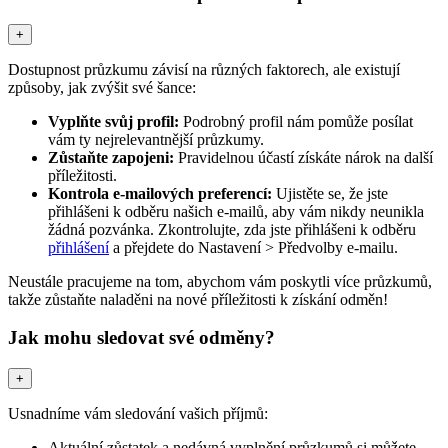
+
Dostupnost průzkumu závisí na různých faktorech, ale existují
způsoby, jak zvýšit své šance:
Vyplňte svůj profil:
Podrobný profil nám pomůže posílat
vám ty nejrelevantnější průzkumy.
Zůstaňte zapojeni:
Pravidelnou účastí získáte nárok na další
příležitosti.
Kontrola e-mailových preferencí:
Ujistěte se, že jste
přihlášeni k odběru našich e-mailů, aby vám nikdy neunikla
žádná pozvánka. Zkontrolujte, zda jste přihlášeni k odběru
přihlášení
a přejdete do Nastavení > Předvolby e-mailu.
Neustále pracujeme na tom, abychom vám poskytli více průzkumů,
takže zůstaňte naladěni na nové příležitosti k získání odměn!
Jak mohu sledovat své odměny?
+
Usnadníme vám sledování vašich příjmů:
Aktuální zůstatek a nedávná vyplnění průzkumů si můžete