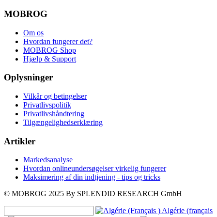
MOBROG
Om os
Hvordan fungerer det?
MOBROG Shop
Hjælp & Support
Oplysninger
Vilkår og betingelser
Privatlivspolitik
Privatlivshåndtering
Tilgængelighedserklæring
Artikler
Markedsanalyse
Hvordan onlineundersøgelser virkelig fungerer
Maksimering af din indtjening - tips og tricks
© MOBROG
2025
By SPLENDID RESEARCH GmbH
Algérie (français