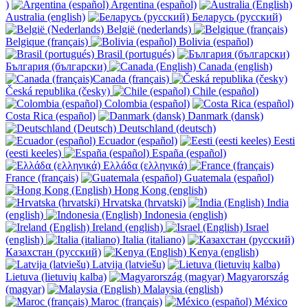
)
Argentina (español)
Australia (english)
Беларусь (русский)
België (nederlands)
Belgique (français)
Bolivia (español)
Brasil (portugués)
България (български)
Canada (english)
Canada (français)
Česká republika (česky)
Chile (español)
Colombia (español)
Costa Rica (español)
Danmark (dansk)
Deutschland (deutsch)
Ecuador (español)
Eesti
(eesti keeles)
España (español)
Ελλάδα (ελληνικά)
France (français)
Guatemala (español)
Hong Kong (english)
Hrvatska (hrvatski)
India
(english)
Indonesia (english)
Ireland (english)
Israel
(english)
Italia (italiano)
Казахстан (русский)
Kenya (english)
Latvija (latviešu)
Lietuva (lietuvių kalba)
Magyarország
(magyar)
Malaysia (english)
Maroc (français)
México