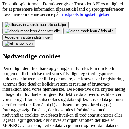
Trustpilot-platformen. Derudover giver Trustpilot API os mulighed
for at præsentere information tilpasset dit land og sprogpræferencer.
Læs mere om denne service på
Trustpilots brugsbetingelser
.
Se detaljer
Accepter alle
Afvis alle
Accepter valgte indstillinger
Nødvendige cookies
Personligt identificerbare oplysninger indsamles kun direkte fra
brugeren i forbindelse med vores frivillige registreringsproces.
Udover de brugerspecifikke parametre, der kræves ved registrering,
gemmes flere detaljer kollektivt som et resultat af brugernes
interaktion med vores hjemmeside. De kollektive data knyttes aldrig
tilbage til individuelle brugere. Kollektive data overføres til os via
vores brug af førstepartscookies og datalogfiler. Disse data gemmes
derefter med det formål at (1) analysere brugeradfærd og (2)
forebygge svig. De data, der indsamles i forbindelse med
nødvendige cookies, overføres hverken til tredjepartstjenester eller
lagres i lagringssteder, der drives af organisationer, der ikke er
MOBROG. Læs om, hvilke data vi gemmer og hvordan dataene