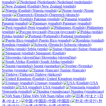
(español)
Nederland (nederlands)
New Zealand (english)
Nigeria (english)
Norge
(norsk)
Österreich (deutsch)
Pakistan (english)
Panamá (español)
Paraguay (español)
Perú (español)
Philippines
(english)
Россия (русский)
Polska (polski)
Portugal (português)
Puerto Rico (español)
România (română)
Schweiz (deutsch)
Srbija (srpski)
Suisse (français)
Singapore (English)
Slovensko (slovenčina)
South Afrika (english)
Suomi (suomeksi)
Sverige (svenska)
Tunisie (français)
Türkiye (türkçesi)
United Kingdom (english)
Uruguay (español)
USA
(english)
USA (español)
Venezuela (español)
Україна (українська)
Việt Nam (tiếng việt)
日
本 (やまと)
中国 (中国語)
한
국 (한국인)
台湾 (中国語)