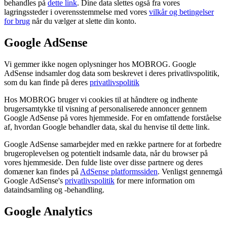
behandles på
dette link
. Dine data slettes også fra vores
lagringssteder i overensstemmelse med vores
vilkår og betingelser
for brug
når du vælger at slette din konto.
Google AdSense
Vi gemmer ikke nogen oplysninger hos MOBROG. Google
AdSense indsamler dog data som beskrevet i deres privatlivspolitik,
som du kan finde på deres
privatlivspolitik
Hos MOBROG bruger vi cookies til at håndtere og indhente
brugersamtykke til visning af personaliserede annoncer gennem
Google AdSense på vores hjemmeside. For en omfattende forståelse
af, hvordan Google behandler data, skal du henvise til dette link.
Google AdSense samarbejder med en række partnere for at forbedre
brugeroplevelsen og potentielt indsamle data, når du browser på
vores hjemmeside. Den fulde liste over disse partnere og deres
domæner kan findes på
AdSense platformssiden
. Venligst gennemgå
Google AdSense's
privatlivspolitik
for mere information om
dataindsamling og -behandling.
Google Analytics