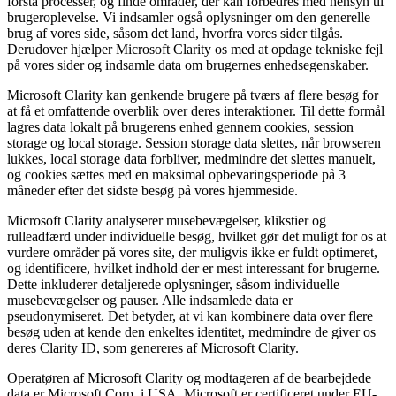
forstå processer, og finde områder, der kan forbedres med hensyn til
brugeroplevelse. Vi indsamler også oplysninger om den generelle
brug af vores side, såsom det land, hvorfra vores sider tilgås.
Derudover hjælper Microsoft Clarity os med at opdage tekniske fejl
på vores sider og indsamle data om brugernes enhedsegenskaber.
Microsoft Clarity kan genkende brugere på tværs af flere besøg for
at få et omfattende overblik over deres interaktioner. Til dette formål
lagres data lokalt på brugerens enhed gennem cookies, session
storage og local storage. Session storage data slettes, når browseren
lukkes, local storage data forbliver, medmindre det slettes manuelt,
og cookies sættes med en maksimal opbevaringsperiode på 3
måneder efter det sidste besøg på vores hjemmeside.
Microsoft Clarity analyserer musebevægelser, klikstier og
rulleadfærd under individuelle besøg, hvilket gør det muligt for os at
vurdere områder på vores site, der muligvis ikke er fuldt optimeret,
og identificere, hvilket indhold der er mest interessant for brugerne.
Dette inkluderer detaljerede oplysninger, såsom individuelle
musebevægelser og pauser. Alle indsamlede data er
pseudonymiseret. Det betyder, at vi kan kombinere data over flere
besøg uden at kende den enkeltes identitet, medmindre de giver os
deres Clarity ID, som genereres af Microsoft Clarity.
Operatøren af Microsoft Clarity og modtageren af de bearbejdede
data er Microsoft Corp. i USA. Microsoft er certificeret under EU-