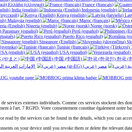
Ελλάδα (ελληνικά)
France (français)
India (english)
Indonesia (english)
(русский)
Kenya (english)
Latv
Malaysia (english)
Maroc (français)
Nigeria (english)
Norge (norsk)
Paraguay (español)
Perú (español)
rtuguês)
Puerto Rico (español)
Singapore (English)
Slo
(svenska)
Tunisie (français)
T
SA (english)
USA (español)
 (やまと)
中国 (中国語)
한국 (
الإمارات العربية المتحدة (عربي) ‎
on de services externes individuels. Comme ces services stockent des d
ment à l'art. 7 RGPD. Votre consentement constitue également notre base
 or read by the services can be found in the details, which you can acc
sents on your device until you revoke them or delete the relevant data 