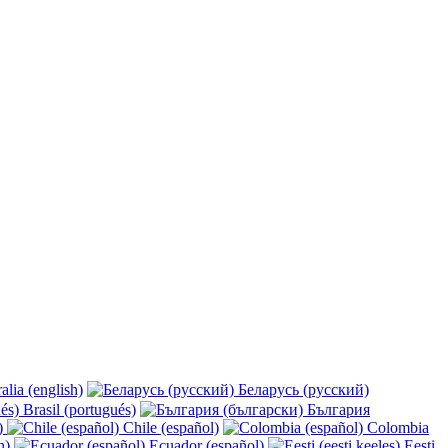
alia (english)
Беларусь (русский)
Brasil (portugués)
България
y)
Chile (español)
Colombia
h)
Ecuador (español)
Eesti