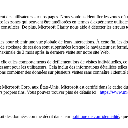
ent des utilisateurs sur nos pages. Nous voulons identifier les zones où
e les zones qui peuvent être améliorées en termes d'expérience utilisate
nt consultées. De plus, Microsoft Clarity nous aide à détecter les erreurs
ples pour obtenir une vue globale de leurs interactions. À cette fin, les d
de stockage de session sont supprimées lorsque le navigateur est fermé,
aximale de 3 mois après la dernière visite sur notre site Web.
clic et les comportements de défilement lors de visites individuelles, ce
ressant pour les utilisateurs. Cela inclut des informations détaillées tell
combiner des données sur plusieurs visites sans connaître l'identité de l
est Microsoft Corp. aux États-Unis. Microsoft est certifié dans le cadr
s propres fins. Vous pouvez trouver plus de détails ici :
https://www.mi
it des données comme décrit dans leur
politique de confidentialité
, qu