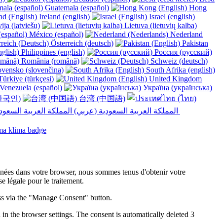
Guatemala (español)
Hong
Ireland (english)
Israel (english)
ija (latviešu)
Lietuva (lietuvių kalba)
México (español)
Nederland
Österreich (deutsch)
Pakistan
Philippines (english)
Россия (русский)
România (română)
Schweiz (deutsch)
vensko (slovenčina)
South Afrika (english)
ürkiye (türkçesi)
United Kingdom
Venezuela (español)
Україна (українська)
한국인)
台湾 (中国語)
المملكة العربية السعودية (عربي)‎ ‎
onnées dans votre browser, nous sommes tenus d'obtenir votre
 légale pour le traitement.
ess via the "Manage Consent" button.
in the browser settings. The consent is automatically deleted 3