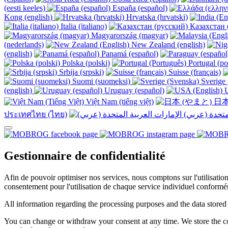
(eesti keeles)
España (español)
Kong (english)
Hrvatska (hrvatski)
Italia (italiano)
Казахстан 
Magyarország (magyar)
(nederlands)
New Zealand (english)
(english)
Panamá (español)
Polska (polski)
Portugal (po
Srbija (srpski)
Suisse (français)
Suomi (suomeksi)
Sverige 
(english)
Uruguay (español)
U
Việt Nam (tiếng việt)
日本
ประเทศไทย (ไทย)
Gestionnaire de confidentialité
Afin de pouvoir optimiser nos services, nous comptons sur l'utilisati
consentement pour l'utilisation de chaque service individuel conformé
All information regarding the processing purposes and the data stored
You can change or withdraw your consent at any time. We store the con