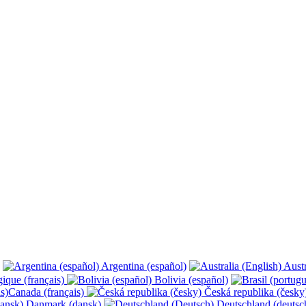
Argentina (español)
Austr
ique (français)
Bolivia (español)
Canada (français)
Česká republika (česk
Danmark (dansk)
Deutschland (deutsc