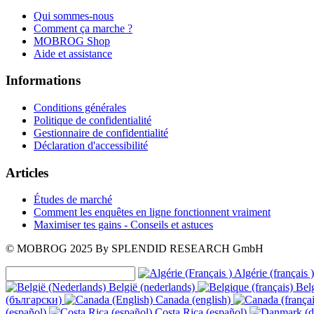
Qui sommes-nous
Comment ça marche ?
MOBROG Shop
Aide et assistance
Informations
Conditions générales
Politique de confidentialité
Gestionnaire de confidentialité
Déclaration d'accessibilité
Articles
Études de marché
Comment les enquêtes en ligne fonctionnent vraiment
Maximiser tes gains - Conseils et astuces
© MOBROG
2025
By SPLENDID RESEARCH GmbH
Algérie (français )
België (nederlands)
Belg
(български)
Canada (english)
(español)
Costa Rica (español)