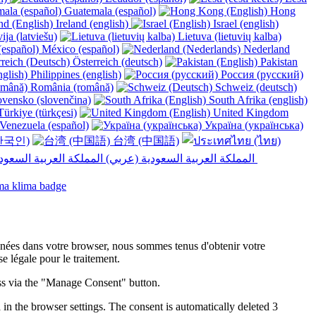
Guatemala (español)
Hong
Ireland (english)
Israel (english)
ija (latviešu)
Lietuva (lietuvių kalba)
México (español)
Nederland
Österreich (deutsch)
Pakistan
Philippines (english)
Россия (русский)
România (română)
Schweiz (deutsch)
vensko (slovenčina)
South Afrika (english)
ürkiye (türkçesi)
United Kingdom
Venezuela (español)
Україна (українська)
한국인)
台湾 (中国語)
المملكة العربية السعودية (عربي)‎ ‎
onnées dans votre browser, nous sommes tenus d'obtenir votre
 légale pour le traitement.
ess via the "Manage Consent" button.
in the browser settings. The consent is automatically deleted 3