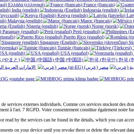
Ελλάδα (ελληνικά)
France (français)
India (english)
Indonesia (english)
(русский)
Kenya (english)
Latv
Malaysia (english)
Maroc (français)
Nigeria (english)
Norge (norsk)
Paraguay (español)
Perú (español)
rtuguês)
Puerto Rico (español)
Singapore (English)
Slo
(svenska)
Tunisie (français)
T
SA (english)
USA (español)
 (やまと)
中国 (中国語)
한국 (
الإمارات العربية المتحدة (عربي) ‎
on de services externes individuels. Comme ces services stockent des d
ment à l'art. 7 RGPD. Votre consentement constitue également notre base
 or read by the services can be found in the details, which you can acc
sents on your device until you revoke them or delete the relevant data 