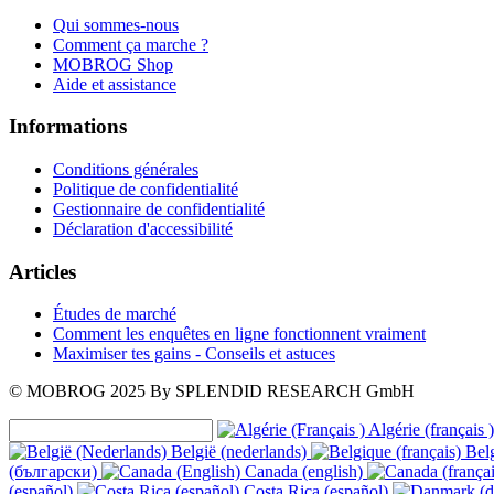
Qui sommes-nous
Comment ça marche ?
MOBROG Shop
Aide et assistance
Informations
Conditions générales
Politique de confidentialité
Gestionnaire de confidentialité
Déclaration d'accessibilité
Articles
Études de marché
Comment les enquêtes en ligne fonctionnent vraiment
Maximiser tes gains - Conseils et astuces
© MOBROG
2025
By SPLENDID RESEARCH GmbH
Algérie (français )
België (nederlands)
Belg
(български)
Canada (english)
(español)
Costa Rica (español)