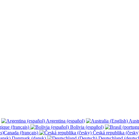
Argentina (español)
Austr
ique (français)
Bolivia (español)
Canada (français)
Česká republika (česk
Danmark (dansk)
Deutschland (deutsc