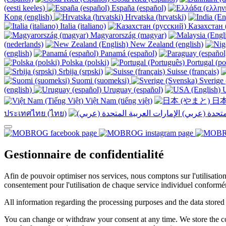
(eesti keeles)
España (español)
Kong (english)
Hrvatska (hrvatski)
Italia (italiano)
Казахстан 
Magyarország (magyar)
(nederlands)
New Zealand (english)
(english)
Panamá (español)
Polska (polski)
Portugal (po
Srbija (srpski)
Suisse (français)
Suomi (suomeksi)
Sverige 
(english)
Uruguay (español)
U
Việt Nam (tiếng việt)
日本
ประเทศไทย (ไทย)
Gestionnaire de confidentialité
Afin de pouvoir optimiser nos services, nous comptons sur l'utilisati
consentement pour l'utilisation de chaque service individuel conformé
All information regarding the processing purposes and the data stored
You can change or withdraw your consent at any time. We store the con