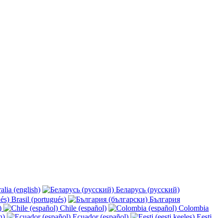
alia (english)
Беларусь (русский)
Brasil (portugués)
България
y)
Chile (español)
Colombia
h)
Ecuador (español)
Eesti