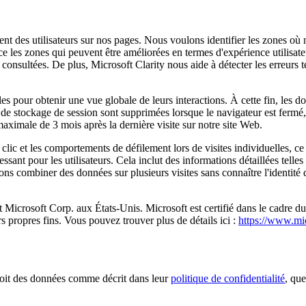
ent des utilisateurs sur nos pages. Nous voulons identifier les zones où
e les zones qui peuvent être améliorées en termes d'expérience utilisate
nt consultées. De plus, Microsoft Clarity nous aide à détecter les erreurs
ples pour obtenir une vue globale de leurs interactions. À cette fin, les d
de stockage de session sont supprimées lorsque le navigateur est fermé,
aximale de 3 mois après la dernière visite sur notre site Web.
clic et les comportements de défilement lors de visites individuelles, ce
ressant pour les utilisateurs. Cela inclut des informations détaillées tell
combiner des données sur plusieurs visites sans connaître l'identité de l
est Microsoft Corp. aux États-Unis. Microsoft est certifié dans le cadr
s propres fins. Vous pouvez trouver plus de détails ici :
https://www.mi
it des données comme décrit dans leur
politique de confidentialité
, qu