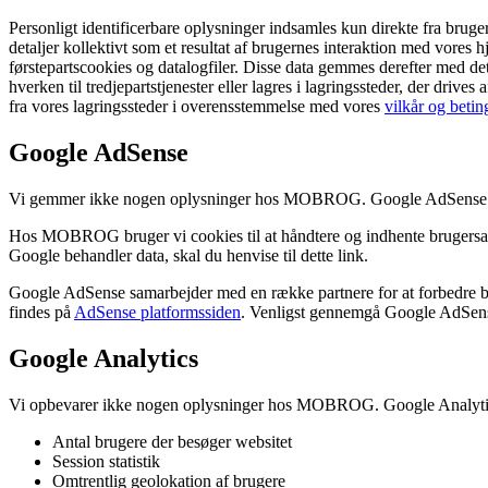
Personligt identificerbare oplysninger indsamles kun direkte fra bruge
detaljer kollektivt som et resultat af brugernes interaktion med vores h
førstepartscookies og datalogfiler. Disse data gemmes derefter med de
hverken til tredjepartstjenester eller lagres i lagringssteder, der d
fra vores lagringssteder i overensstemmelse med vores
vilkår og betin
Google AdSense
Vi gemmer ikke nogen oplysninger hos MOBROG. Google AdSense indsa
Hos MOBROG bruger vi cookies til at håndtere og indhente brugersam
Google behandler data, skal du henvise til dette link.
Google AdSense samarbejder med en række partnere for at forbedre br
findes på
AdSense platformssiden
. Venligst gennemgå Google AdSen
Google Analytics
Vi opbevarer ikke nogen oplysninger hos MOBROG. Google Analytics
Antal brugere der besøger websitet
Session statistik
Omtrentlig geolokation af brugere