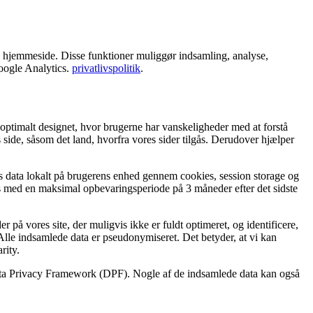
 hjemmeside. Disse funktioner muliggør indsamling, analyse,
oogle Analytics.
privatlivspolitik
.
 optimalt designet, hvor brugerne har vanskeligheder med at forstå
side, såsom det land, hvorfra vores sider tilgås. Derudover hjælper
res data lokalt på brugerens enhed gennem cookies, session storage og
ttes med en maksimal opbevaringsperiode på 3 måneder efter det sidste
 på vores site, der muligvis ikke er fuldt optimeret, og identificere,
Alle indsamlede data er pseudonymiseret. Det betyder, at vi kan
rity.
Data Privacy Framework (DPF). Nogle af de indsamlede data kan også