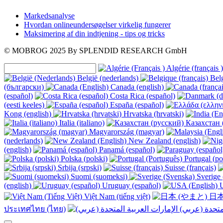
Markedsanalyse
Hvordan onlineundersøgelser virkelig fungerer
Maksimering af din indtjening - tips og tricks
© MOBROG
2025
By SPLENDID RESEARCH GmbH
Algérie (français )
België (nederlands)
Belg
(български)
Canada (english)
(español)
Costa Rica (español)
(eesti keeles)
España (español)
Kong (english)
Hrvatska (hrvatski)
Italia (italiano)
Казахстан 
Magyarország (magyar)
(nederlands)
New Zealand (english)
(english)
Panamá (español)
Polska (polski)
Portugal (po
Srbija (srpski)
Suisse (français)
Suomi (suomeksi)
Sverige 
(english)
Uruguay (español)
U
Việt Nam (tiếng việt)
日本
ประเทศไทย (ไทย)