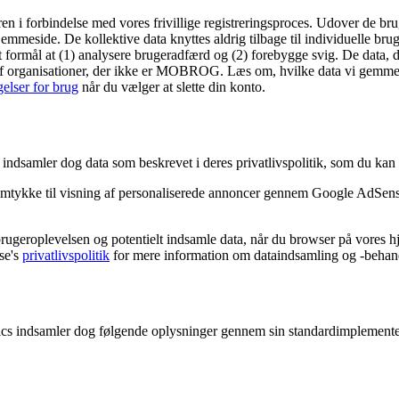
ren i forbindelse med vores frivillige registreringsproces. Udover de b
jemmeside. De kollektive data knyttes aldrig tilbage til individuelle brug
t formål at (1) analysere brugeradfærd og (2) forebygge svig. De data,
rives af organisationer, der ikke er MOBROG. Læs om, hvilke data vi ge
gelser for brug
når du vælger at slette din konto.
mler dog data som beskrevet i deres privatlivspolitik, som du kan 
tykke til visning af personaliserede annoncer gennem Google AdSense
ugeroplevelsen og potentielt indsamle data, når du browser på vores h
se's
privatlivspolitik
for mere information om dataindsamling og -behan
 indsamler dog følgende oplysninger gennem sin standardimplemente