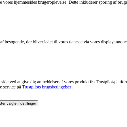
edre vores hjemmesides brugeroplevelse. Dette inkluderer sporing af b
et af besøgende, der bliver ledet til vores tjeneste via vores displayan
eside ved at give dig anmeldelser af vores produkt fra Trustpilot-platf
ne service på
Trustpilots brugsbetingelser
.
ter valgte indstillinger