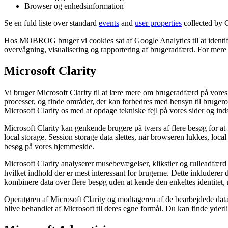
Browser og enhedsinformation
Se en fuld liste over standard
events
and
user properties
collected by 
Hos MOBROG bruger vi cookies sat af Google Analytics til at identif
overvågning, visualisering og rapportering af brugeradfærd. For me
Microsoft Clarity
Vi bruger Microsoft Clarity til at lære mere om brugeradfærd på vores 
processer, og finde områder, der kan forbedres med hensyn til brugero
Microsoft Clarity os med at opdage tekniske fejl på vores sider og i
Microsoft Clarity kan genkende brugere på tværs af flere besøg for at 
local storage. Session storage data slettes, når browseren lukkes, loc
besøg på vores hjemmeside.
Microsoft Clarity analyserer musebevægelser, klikstier og rulleadfærd u
hvilket indhold der er mest interessant for brugerne. Dette inkludere
kombinere data over flere besøg uden at kende den enkeltes identitet,
Operatøren af Microsoft Clarity og modtageren af de bearbejdede dat
blive behandlet af Microsoft til deres egne formål. Du kan finde yderli