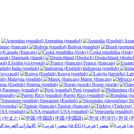
Argentina (español)
Austr
ique (français)
Bolivia (español)
Canada (français)
Česká republika (česk
Danmark (dansk)
Deutschland (deutsc
Ελλάδα (ελληνικά)
France (français)
India (english)
Indonesia (english)
(русский)
Kenya (english)
Latv
Malaysia (english)
Maroc (français)
Nigeria (english)
Norge (norsk)
Paraguay (español)
Perú (español)
rtuguês)
Puerto Rico (español)
Singapore (English)
Slo
(svenska)
Tunisie (français)
T
SA (english)
USA (español)
 (やまと)
中国 (中国語)
한국 (
الإمارات العربية المتحدة (عربي) ‎