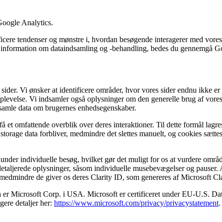
Google Analytics.
icere tendenser og mønstre i, hvordan besøgende interagerer med vores
re information om dataindsamling og -behandling, bedes du gennemgå G
sider. Vi ønsker at identificere områder, hvor vores sider endnu ikke er
plevelse. Vi indsamler også oplysninger om den generelle brug af vores 
ndsamle data om brugernes enhedsegenskaber.
få et omfattende overblik over deres interaktioner. Til dette formål lag
al storage data forbliver, medmindre det slettes manuelt, og cookies sæ
nder individuelle besøg, hvilket gør det muligt for os at vurdere områder
r detaljerede oplysninger, såsom individuelle musebevægelser og pauser. 
 medmindre de giver os deres Clarity ID, som genereres af Microsoft Cla
a er Microsoft Corp. i USA. Microsoft er certificeret under EU-U.S. 
gere detaljer her:
https://www.microsoft.com/privacy/privacystatement
.