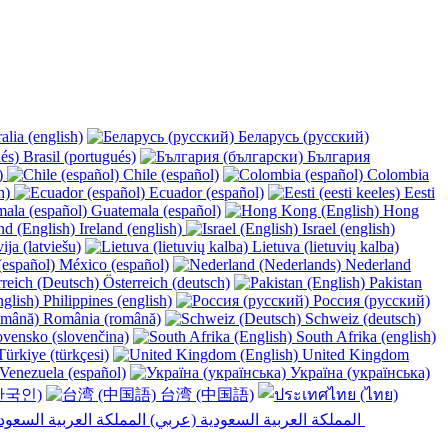
alia (english)
Беларусь (русский)
Brasil (portugués)
България
y)
Chile (español)
Colombia
h)
Ecuador (español)
Eesti
Guatemala (español)
Hong
Ireland (english)
Israel (english)
ija (latviešu)
Lietuva (lietuvių kalba)
México (español)
Nederland
Österreich (deutsch)
Pakistan
Philippines (english)
Россия (русский)
România (română)
Schweiz (deutsch)
vensko (slovenčina)
South Afrika (english)
ürkiye (türkçesi)
United Kingdom
Venezuela (español)
Україна (українська)
한국인)
台湾 (中国語)
المملكة العربية السعودية (عربي)‎ ‎