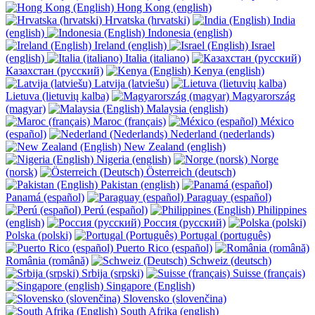
Hong Kong (english)
Hrvatska (hrvatski)
India
(english)
Indonesia (english)
Ireland (english)
Israel
(english)
Italia (italiano)
Казахстан (русский)
Kenya (english)
Latvija (latviešu)
Lietuva (lietuvių kalba)
Magyarország
(magyar)
Malaysia (english)
Maroc (français)
México
(español)
Nederland (nederlands)
New Zealand (english)
Nigeria (english)
Norge
(norsk)
Österreich (deutsch)
Pakistan (english)
Panamá (español)
Paraguay (español)
Perú (español)
Philippines
(english)
Россия (русский)
Polska (polski)
Portugal (português)
Puerto Rico (español)
România (română)
Schweiz (deutsch)
Srbija (srpski)
Suisse (français)
Singapore (English)
Slovensko (slovenčina)
South Afrika (english)