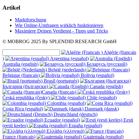
Artikel
Marktforschung
Wie Online-Umfragen wirklich funktionieren
Maximiere Deinen Verdienst - Tipps und Tricks
© MOBROG
2025
By SPLENDID RESEARCH GmbH
Algérie (français
)
Argentina (español)
Australia (english)
Беларусь (русский)
België (nederlands)
Belgique (français)
Bolivia (español)
Brasil (portugués)
България (български)
Canada (english)
Canada (français)
Česká republika (česky)
Chile (español)
Colombia (español)
Costa Rica (español)
Danmark (dansk)
Deutschland (deutsch)
Ecuador (español)
Eesti
(eesti keeles)
España (español)
Ελλάδα (ελληνικά)
France (français)
Guatemala (español)