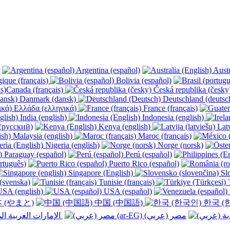
Argentina (español)
Austr
ique (français)
Bolivia (español)
Canada (français)
Česká republika (česk
Danmark (dansk)
Deutschland (deutsc
Ελλάδα (ελληνικά)
France (français)
India (english)
Indonesia (english)
(русский)
Kenya (english)
Latv
Malaysia (english)
Maroc (français)
Nigeria (english)
Norge (norsk)
Paraguay (español)
Perú (español)
rtuguês)
Puerto Rico (español)
Singapore (English)
Slo
(svenska)
Tunisie (français)
T
SA (english)
USA (español)
 (やまと)
中国 (中国語)
한국 (
الإمارات العربية المتحدة (عربي) ‎