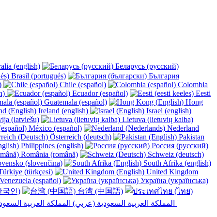
alia (english)
Беларусь (русский)
Brasil (portugués)
България
y)
Chile (español)
Colombia
h)
Ecuador (español)
Eesti
Guatemala (español)
Hong
Ireland (english)
Israel (english)
ija (latviešu)
Lietuva (lietuvių kalba)
México (español)
Nederland
Österreich (deutsch)
Pakistan
Philippines (english)
Россия (русский)
România (română)
Schweiz (deutsch)
vensko (slovenčina)
South Afrika (english)
ürkiye (türkçesi)
United Kingdom
Venezuela (español)
Україна (українська)
한국인)
台湾 (中国語)
المملكة العربية السعودية (عربي)‎ ‎