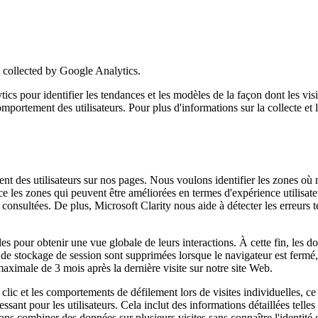
collected by Google Analytics.
pour identifier les tendances et les modèles de la façon dont les visit
u comportement des utilisateurs. Pour plus d'informations sur la collecte e
ent des utilisateurs sur nos pages. Nous voulons identifier les zones où
e les zones qui peuvent être améliorées en termes d'expérience utilisate
nt consultées. De plus, Microsoft Clarity nous aide à détecter les erreurs
ples pour obtenir une vue globale de leurs interactions. À cette fin, les d
de stockage de session sont supprimées lorsque le navigateur est fermé,
aximale de 3 mois après la dernière visite sur notre site Web.
clic et les comportements de défilement lors de visites individuelles, ce
ressant pour les utilisateurs. Cela inclut des informations détaillées tell
combiner des données sur plusieurs visites sans connaître l'identité de l