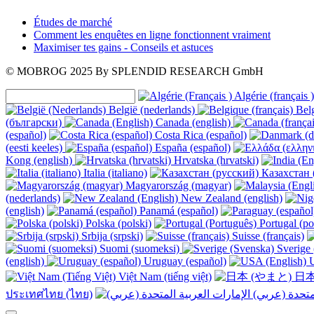
Études de marché
Comment les enquêtes en ligne fonctionnent vraiment
Maximiser tes gains - Conseils et astuces
© MOBROG
2025
By SPLENDID RESEARCH GmbH
Algérie (français )
België (nederlands)
Belg
(български)
Canada (english)
(español)
Costa Rica (español)
(eesti keeles)
España (español)
Kong (english)
Hrvatska (hrvatski)
Italia (italiano)
Казахстан 
Magyarország (magyar)
(nederlands)
New Zealand (english)
(english)
Panamá (español)
Polska (polski)
Portugal (po
Srbija (srpski)
Suisse (français)
Suomi (suomeksi)
Sverige 
(english)
Uruguay (español)
U
Việt Nam (tiếng việt)
日本
ประเทศไทย (ไทย)