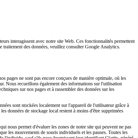
eurs interagissent avec notre site Web. Ces fonctionnalités permettent
t le traitement des données, veuillez consulter Google Analytics.
 nos pages ne sont pas encore conçues de manière optimale, où les
ur. Nous recueillons également des informations sur l'utilisation
 techniques sur nos pages et à rassembler des données sur les
onnées sont stockées localement sur l'appareil de l'utilisateur grâce à
 les données de stockage local restent à moins d'être supprimées
 qui nous permet d'évaluer les zones de notre site qui peuvent ne pas
es que les mouvements de souris individuels et les pauses. Toutes les
'individu, sauf s'ils nous fournissent leur identifiant Clarity, généré