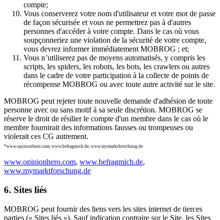
compte;
Vous conserverez votre nom d'utilisateur et votre mot de passe
de façon sécurisée et vous ne permettrez pas à d'autres
personnes d'accéder à votre compte. Dans le cas où vous
soupçonneriez une violation de la sécurité de votre compte,
vous devrez informer immédiatement MOBROG ; et;
Vous n’utiliserez pas de moyens automatisés, y compris les
scripts, les spiders, les robots, les bots, les crawlers ou autres
dans le cadre de votre participation à la collecte de points de
récompense MOBROG ou avec toute autre activité sur le site.
MOBROG peut rejeter toute nouvelle demande d'adhésion de toute
personne avec ou sans motif à sa seule discrétion. MOBROG se
réserve le droit de résilier le compte d'un membre dans le cas où le
membre fournirait des informations fausses ou trompeuses ou
violerait ces CG autrement.
*www.opinionhero.com, www.befragmich.de, www.mymarktforschung.de
www.opinionhero.com
,
www.befragmich.de
,
www.mymarktforschung.de
6. Sites liés
MOBROG peut fournir des liens vers les sites internet de tierces
parties (« Sites liés »). Sauf indication contraire sur le Site, les Sites