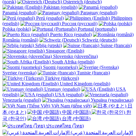
(norsk)
Österreich (deutsch)
Pakistan (english)
Panamá (español)
Paraguay (español)
Perú (español)
Philippines
(english)
Россия (русский)
Polska (polski)
Portugal (português)
Puerto Rico (español)
România (română)
Schweiz (deutsch)
Srbija (srpski)
Suisse (français)
Singapore (English)
Slovensko (slovenčina)
South Afrika (english)
Suomi (suomeksi)
Sverige (svenska)
Tunisie (français)
Türkiye (türkçesi)
United Kingdom (english)
Uruguay (español)
USA
(english)
USA (español)
Venezuela (español)
Україна (українська)
Việt Nam (tiếng việt)
日
本 (やまと)
中国 (中国語)
한
국 (한국인)
台湾 (中国語)
ประเทศไทย (ไทย)
الإمارات العربية المتحدة (عربي)