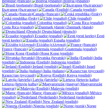
Belgique (français)
Bolivia (español)
Brasil (portugués)
България (български)
Canada (english)
Canada (français)
Česká republika (česky)
Chile (español)
Colombia (español)
Costa Rica (español)
Danmark (dansk)
Deutschland (deutsch)
Ecuador (español)
Eesti
(eesti keeles)
España (español)
Ελλάδα (ελληνικά)
France (français)
Guatemala (español)
Hong Kong (english)
Hrvatska (hrvatski)
India
(english)
Indonesia (english)
Ireland (english)
Israel
(english)
Italia (italiano)
Казахстан (русский)
Kenya (english)
Latvija (latviešu)
Lietuva (lietuvių kalba)
Magyarország
(magyar)
Malaysia (english)
Maroc (français)
México
(español)
Nederland (nederlands)
New Zealand (english)
Nigeria (english)
Norge