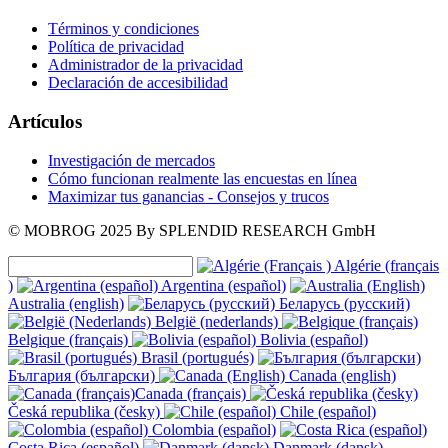
Términos y condiciones
Política de privacidad
Administrador de la privacidad
Declaración de accesibilidad
Artículos
Investigación de mercados
Cómo funcionan realmente las encuestas en línea
Maximizar tus ganancias - Consejos y trucos
© MOBROG
2025
By SPLENDID RESEARCH GmbH
Algérie (français
)
Argentina (español)
Australia (english)
Беларусь (русский)
België (nederlands)
Belgique (français)
Bolivia (español)
Brasil (portugués)
България (български)
Canada (english)
Canada (français)
Česká republika (česky)
Chile (español)
Colombia (español)
Costa Rica (español)
Danmark (dansk)