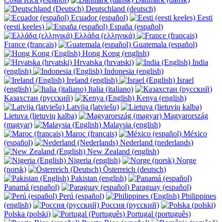
Deutschland (deutsch)
Ecuador (español)
Eesti
(eesti keeles)
España (español)
Ελλάδα (ελληνικά)
France (français)
Guatemala (español)
Hong Kong (english)
Hrvatska (hrvatski)
India
(english)
Indonesia (english)
Ireland (english)
Israel
(english)
Italia (italiano)
Казахстан (русский)
Kenya (english)
Latvija (latviešu)
Lietuva (lietuvių kalba)
Magyarország
(magyar)
Malaysia (english)
Maroc (français)
México
(español)
Nederland (nederlands)
New Zealand (english)
Nigeria (english)
Norge
(norsk)
Österreich (deutsch)
Pakistan (english)
Panamá (español)
Paraguay (español)
Perú (español)
Philippines
(english)
Россия (русский)
Polska (polski)
Portugal (português)