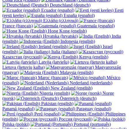
Deutschland (deutsch)
Ecuador (español)
Eesti
(eesti keeles)
España (español)
Ελλάδα (ελληνικά)
France (français)
Guatemala (español)
Hong Kong (english)
Hrvatska (hrvatski)
India
(english)
Indonesia (english)
Ireland (english)
Israel
(english)
Italia (italiano)
Казахстан (русский)
Kenya (english)
Latvija (latviešu)
Lietuva (lietuvių kalba)
Magyarország
(magyar)
Malaysia (english)
Maroc (français)
México
(español)
Nederland (nederlands)
New Zealand (english)
Nigeria (english)
Norge
(norsk)
Österreich (deutsch)
Pakistan (english)
Panamá (español)
Paraguay (español)
Perú (español)
Philippines
(english)
Россия (русский)
Polska (polski)
Portugal (português)