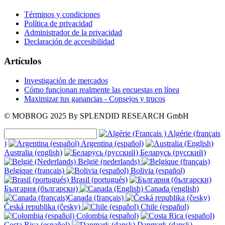
Términos y condiciones
Política de privacidad
Administrador de la privacidad
Declaración de accesibilidad
Artículos
Investigación de mercados
Cómo funcionan realmente las encuestas en línea
Maximizar tus ganancias - Consejos y trucos
© MOBROG
2025
By SPLENDID RESEARCH GmbH
Algérie (français
)
Argentina (español)
Australia (english)
Беларусь (русский)
België (nederlands)
Belgique (français)
Bolivia (español)
Brasil (portugués)
България (български)
Canada (english)
Canada (français)
Česká republika (česky)
Chile (español)
Colombia (español)
Costa Rica (español)
Danmark (dansk)