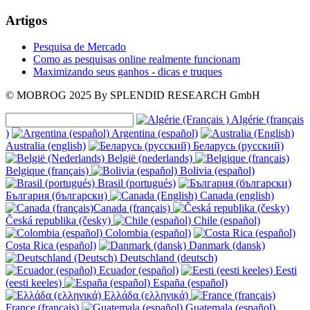
Artigos
Pesquisa de Mercado
Como as pesquisas online realmente funcionam
Maximizando seus ganhos - dicas e truques
© MOBROG
2025
By SPLENDID RESEARCH GmbH
Algérie (français
)
Argentina (español)
Australia (english)
Беларусь (русский)
België (nederlands)
Belgique (français)
Bolivia (español)
Brasil (portugués)
България (български)
Canada (english)
Canada (français)
Česká republika (česky)
Chile (español)
Colombia (español)
Costa Rica (español)
Danmark (dansk)
Deutschland (deutsch)
Ecuador (español)
Eesti
(eesti keeles)
España (español)
Ελλάδα (ελληνικά)
France (français)
Guatemala (español)