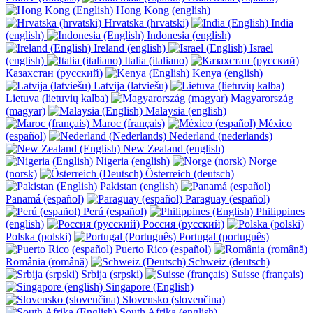
Hong Kong (english)
Hrvatska (hrvatski)
India
(english)
Indonesia (english)
Ireland (english)
Israel
(english)
Italia (italiano)
Казахстан (русский)
Kenya (english)
Latvija (latviešu)
Lietuva (lietuvių kalba)
Magyarország
(magyar)
Malaysia (english)
Maroc (français)
México
(español)
Nederland (nederlands)
New Zealand (english)
Nigeria (english)
Norge
(norsk)
Österreich (deutsch)
Pakistan (english)
Panamá (español)
Paraguay (español)
Perú (español)
Philippines
(english)
Россия (русский)
Polska (polski)
Portugal (português)
Puerto Rico (español)
România (română)
Schweiz (deutsch)
Srbija (srpski)
Suisse (français)
Singapore (English)
Slovensko (slovenčina)
South Afrika (english)