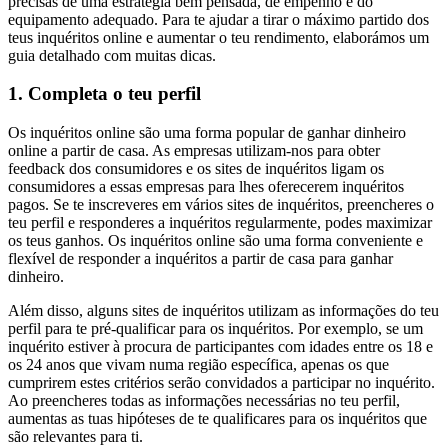
precisas de uma estratégia bem pensada, de empenho e do
equipamento adequado. Para te ajudar a tirar o máximo partido dos
teus inquéritos online e aumentar o teu rendimento, elaborámos um
guia detalhado com muitas dicas.
1. Completa o teu perfil
Os inquéritos online são uma forma popular de ganhar dinheiro
online a partir de casa. As empresas utilizam-nos para obter
feedback dos consumidores e os sites de inquéritos ligam os
consumidores a essas empresas para lhes oferecerem inquéritos
pagos. Se te inscreveres em vários sites de inquéritos, preencheres o
teu perfil e responderes a inquéritos regularmente, podes maximizar
os teus ganhos. Os inquéritos online são uma forma conveniente e
flexível de responder a inquéritos a partir de casa para ganhar
dinheiro.
Além disso, alguns sites de inquéritos utilizam as informações do teu
perfil para te pré-qualificar para os inquéritos. Por exemplo, se um
inquérito estiver à procura de participantes com idades entre os 18 e
os 24 anos que vivam numa região específica, apenas os que
cumprirem estes critérios serão convidados a participar no inquérito.
Ao preencheres todas as informações necessárias no teu perfil,
aumentas as tuas hipóteses de te qualificares para os inquéritos que
são relevantes para ti.