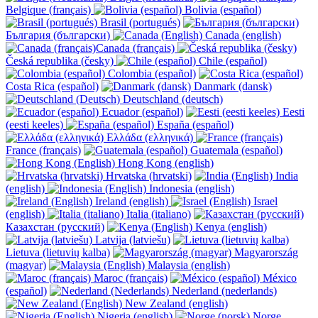
Belgique (français)
Bolivia (español)
Brasil (portugués)
България (български)
Canada (english)
Canada (français)
Česká republika (česky)
Chile (español)
Colombia (español)
Costa Rica (español)
Danmark (dansk)
Deutschland (deutsch)
Ecuador (español)
Eesti
(eesti keeles)
España (español)
Ελλάδα (ελληνικά)
France (français)
Guatemala (español)
Hong Kong (english)
Hrvatska (hrvatski)
India
(english)
Indonesia (english)
Ireland (english)
Israel
(english)
Italia (italiano)
Казахстан (русский)
Kenya (english)
Latvija (latviešu)
Lietuva (lietuvių kalba)
Magyarország
(magyar)
Malaysia (english)
Maroc (français)
México
(español)
Nederland (nederlands)
New Zealand (english)
Nigeria (english)
Norge