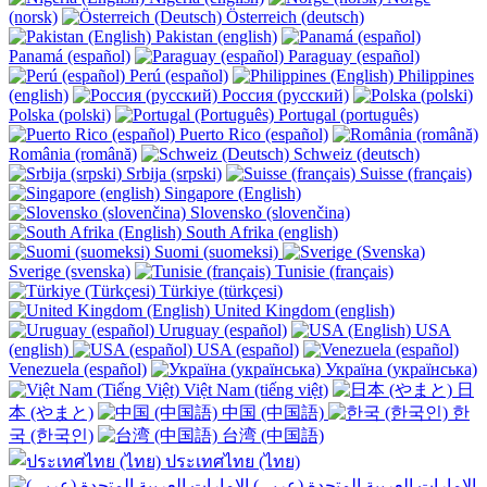
(norsk)
Österreich (deutsch)
Pakistan (english)
Panamá (español)
Paraguay (español)
Perú (español)
Philippines
(english)
Россия (русский)
Polska (polski)
Portugal (português)
Puerto Rico (español)
România (română)
Schweiz (deutsch)
Srbija (srpski)
Suisse (français)
Singapore (English)
Slovensko (slovenčina)
South Afrika (english)
Suomi (suomeksi)
Sverige (svenska)
Tunisie (français)
Türkiye (türkçesi)
United Kingdom (english)
Uruguay (español)
USA
(english)
USA (español)
Venezuela (español)
Україна (українська)
Việt Nam (tiếng việt)
日
本 (やまと)
中国 (中国語)
한
국 (한국인)
台湾 (中国語)
ประเทศไทย (ไทย)
الإمارات العربية المتحدة (عربي)