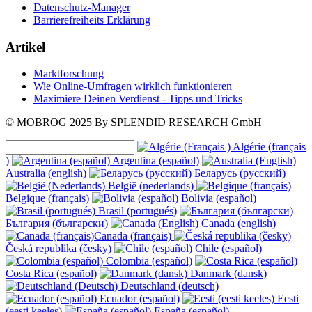
Datenschutz-Manager
Barrierefreiheits Erklärung
Artikel
Marktforschung
Wie Online-Umfragen wirklich funktionieren
Maximiere Deinen Verdienst - Tipps und Tricks
© MOBROG
2025
By SPLENDID RESEARCH GmbH
Algérie (français
)
Argentina (español)
Australia (english)
Беларусь (русский)
België (nederlands)
Belgique (français)
Bolivia (español)
Brasil (portugués)
България (български)
Canada (english)
Canada (français)
Česká republika (česky)
Chile (español)
Colombia (español)
Costa Rica (español)
Danmark (dansk)
Deutschland (deutsch)
Ecuador (español)
Eesti
(eesti keeles)
España (español)