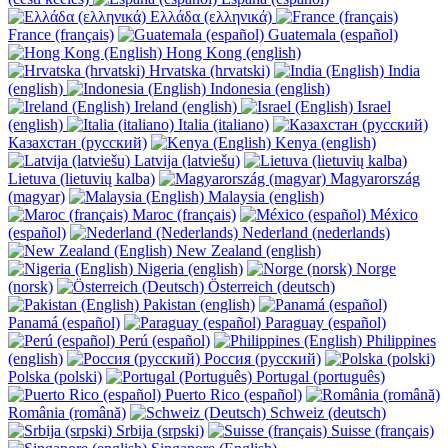
Ελλάδα (ελληνικά)
France (français)
Guatemala (español)
Hong Kong (english)
Hrvatska (hrvatski)
India
(english)
Indonesia (english)
Ireland (english)
Israel
(english)
Italia (italiano)
Казахстан (русский)
Kenya (english)
Latvija (latviešu)
Lietuva (lietuvių kalba)
Magyarország
(magyar)
Malaysia (english)
Maroc (français)
México
(español)
Nederland (nederlands)
New Zealand (english)
Nigeria (english)
Norge
(norsk)
Österreich (deutsch)
Pakistan (english)
Panamá (español)
Paraguay (español)
Perú (español)
Philippines
(english)
Россия (русский)
Polska (polski)
Portugal (português)
Puerto Rico (español)
România (română)
Schweiz (deutsch)
Srbija (srpski)
Suisse (français)