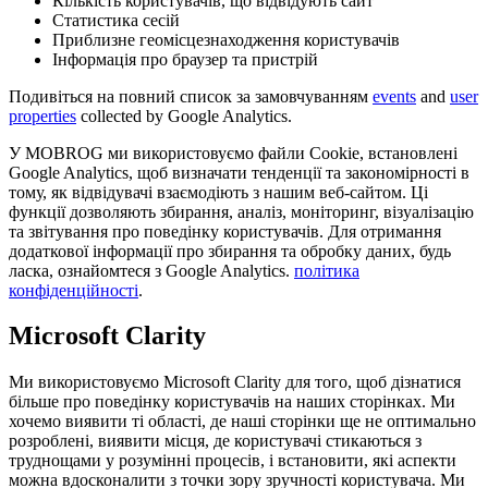
Кількість користувачів, що відвідують сайт
Статистика сесій
Приблизне геомісцезнаходження користувачів
Інформація про браузер та пристрій
Подивіться на повний список за замовчуванням
events
and
user
properties
collected by Google Analytics.
У MOBROG ми використовуємо файли Cookie, встановлені
Google Analytics, щоб визначати тенденції та закономірності в
тому, як відвідувачі взаємодіють з нашим веб-сайтом. Ці
функції дозволяють збирання, аналіз, моніторинг, візуалізацію
та звітування про поведінку користувачів. Для отримання
додаткової інформації про збирання та обробку даних, будь
ласка, ознайомтеся з Google Analytics.
політика
конфіденційності
.
Microsoft Clarity
Ми використовуємо Microsoft Clarity для того, щоб дізнатися
більше про поведінку користувачів на наших сторінках. Ми
хочемо виявити ті області, де наші сторінки ще не оптимально
розроблені, виявити місця, де користувачі стикаються з
труднощами у розумінні процесів, і встановити, які аспекти
можна вдосконалити з точки зору зручності користувача. Ми