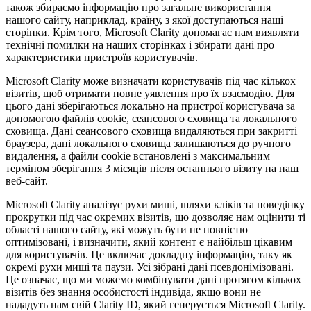
також збираємо інформацію про загальне використання
нашого сайту, наприклад, країну, з якої доступаються наші
сторінки. Крім того, Microsoft Clarity допомагає нам виявляти
технічні помилки на наших сторінках і збирати дані про
характеристики пристроїв користувачів.
Microsoft Clarity може визначати користувачів під час кількох
візитів, щоб отримати повне уявлення про їх взаємодію. Для
цього дані зберігаються локально на пристрої користувача за
допомогою файлів cookie, сеансового сховища та локального
сховища. Дані сеансового сховища видаляються при закритті
браузера, дані локального сховища залишаються до ручного
видалення, а файли cookie встановлені з максимальним
терміном зберігання 3 місяців після останнього візиту на наш
веб-сайт.
Microsoft Clarity аналізує рухи миші, шляхи кліків та поведінку
прокрутки під час окремих візитів, що дозволяє нам оцінити ті
області нашого сайту, які можуть бути не повністю
оптимізовані, і визначити, який контент є найбільш цікавим
для користувачів. Це включає докладну інформацію, таку як
окремі рухи миші та паузи. Усі зібрані дані псевдонімізовані.
Це означає, що ми можемо комбінувати дані протягом кількох
візитів без знання особистості індивіда, якщо вони не
нададуть нам свій Clarity ID, який генерується Microsoft Clarity.