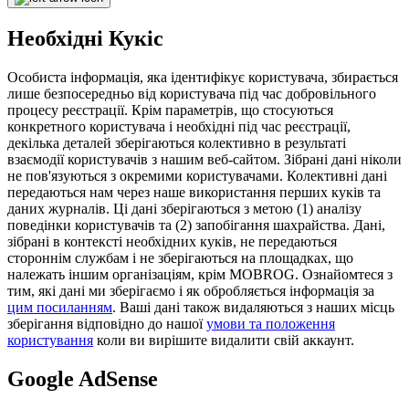
Необхідні Кукіс
Особиста інформація, яка ідентифікує користувача, збирається
лише безпосередньо від користувача під час добровільного
процесу реєстрації. Крім параметрів, що стосуються
конкретного користувача і необхідні під час реєстрації,
декілька деталей зберігаються колективно в результаті
взаємодії користувачів з нашим веб-сайтом. Зібрані дані ніколи
не пов'язуються з окремими користувачами. Колективні дані
передаються нам через наше використання перших куків та
даних журналів. Ці дані зберігаються з метою (1) аналізу
поведінки користувачів та (2) запобігання шахрайства. Дані,
зібрані в контексті необхідних куків, не передаються
стороннім службам і не зберігаються на площадках, що
належать іншим організаціям, крім MOBROG. Ознайомтеся з
тим, які дані ми зберігаємо і як обробляється інформація за
цим посиланням
. Ваші дані також видаляються з наших місць
зберігання відповідно до нашої
умови та положення
користування
коли ви вирішите видалити свій аккаунт.
Google AdSense