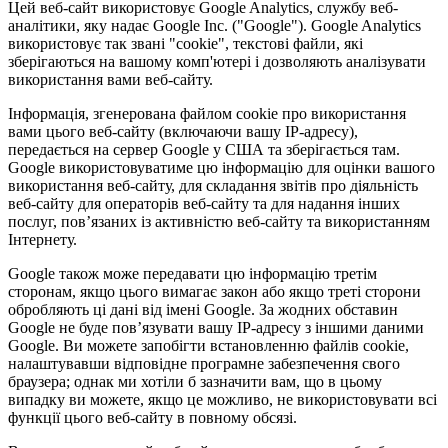
Цей веб-сайт використовує Google Analytics, службу веб-
аналітики, яку надає Google Inc. ("Google"). Google Analytics
використовує так звані "cookie", текстові файли, які
зберігаються на вашому комп'ютері і дозволяють аналізувати
використання вами веб-сайту.
Інформація, згенерована файлом cookie про використання
вами цього веб-сайту (включаючи вашу IP-адресу),
передається на сервер Google у США та зберігається там.
Google використовуватиме цю інформацію для оцінки вашого
використання веб-сайту, для складання звітів про діяльність
веб-сайту для операторів веб-сайту та для надання інших
послуг, пов’язаних із активністю веб-сайту та використанням
Інтернету.
Google також може передавати цю інформацію третім
сторонам, якщо цього вимагає закон або якщо треті сторони
обробляють ці дані від імені Google. За жодних обставин
Google не буде пов’язувати вашу IP-адресу з іншими даними
Google. Ви можете запобігти встановленню файлів cookie,
налаштувавши відповідне програмне забезпечення свого
браузера; однак ми хотіли б зазначити вам, що в цьому
випадку ви можете, якщо це можливо, не використовувати всі
функції цього веб-сайту в повному обсязі.