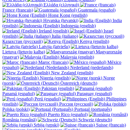
Ελλάδα (ελληνικά)
France (français)
Guatemala (español)
Hong Kong (english)
Hrvatska (hrvatski)
India
(english)
Indonesia (english)
Ireland (english)
Israel
(english)
Italia (italiano)
Казахстан (русский)
Kenya (english)
Latvija (latviešu)
Lietuva (lietuvių kalba)
Magyarország
(magyar)
Malaysia (english)
Maroc (français)
México
(español)
Nederland (nederlands)
New Zealand (english)
Nigeria (english)
Norge
(norsk)
Österreich (deutsch)
Pakistan (english)
Panamá (español)
Paraguay (español)
Perú (español)
Philippines
(english)
Россия (русский)
Polska (polski)
Portugal (português)
Puerto Rico (español)
România (română)
Schweiz (deutsch)
Srbija (srpski)
Suisse (français)