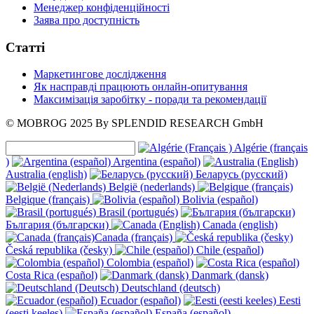
Менеджер конфіденційності
Заява про доступність
Статті
Маркетингове дослідження
Як насправді працюють онлайн-опитування
Максимізація заробітку - поради та рекомендації
© MOBROG
2025
By SPLENDID RESEARCH GmbH
Algérie (français
)
Argentina (español)
Australia (english)
Беларусь (русский)
België (nederlands)
Belgique (français)
Bolivia (español)
Brasil (portugués)
България (български)
Canada (english)
Canada (français)
Česká republika (česky)
Chile (español)
Colombia (español)
Costa Rica (español)
Danmark (dansk)
Deutschland (deutsch)
Ecuador (español)
Eesti
(eesti keeles)
España (español)