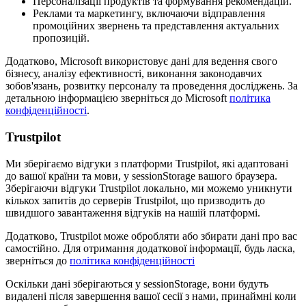
Персоналізації продуктів та формування рекомендацій.
Реклами та маркетингу, включаючи відправлення
промоційних звернень та представлення актуальних
пропозицій.
Додатково, Microsoft використовує дані для ведення свого
бізнесу, аналізу ефективності, виконання законодавчих
зобов'язань, розвитку персоналу та проведення досліджень. За
детальною інформацією зверніться до Microsoft
політика
конфіденційності
.
Trustpilot
Ми зберігаємо відгуки з платформи Trustpilot, які адаптовані
до вашої країни та мови, у sessionStorage вашого браузера.
Зберігаючи відгуки Trustpilot локально, ми можемо уникнути
кількох запитів до серверів Trustpilot, що призводить до
швидшого завантаження відгуків на нашій платформі.
Додатково, Trustpilot може обробляти або збирати дані про вас
самостійно. Для отримання додаткової інформації, будь ласка,
зверніться до
політика конфіденційності
Оскільки дані зберігаються у sessionStorage, вони будуть
видалені після завершення вашої сесії з нами, принаймні коли