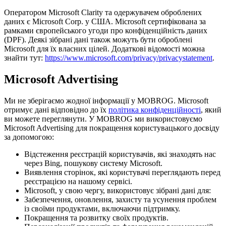
Оператором Microsoft Clarity та одержувачем оброблених
даних є Microsoft Corp. у США. Microsoft сертифікована за
рамками європейського угоди про конфіденційність даних
(DPF). Деякі зібрані дані також можуть бути оброблені
Microsoft для їх власних цілей. Додаткові відомості можна
знайти тут:
https://www.microsoft.com/privacy/privacystatement
.
Microsoft Advertising
Ми не зберігаємо жодної інформації у MOBROG. Microsoft
отримує дані відповідно до їх
політика конфіденційності
, який
ви можете переглянути. У MOBROG ми використовуємо
Microsoft Advertising для покращення користувацького досвіду
за допомогою:
Відстеження реєстрацій користувачів, які знаходять нас
через Bing, пошукову систему Microsoft.
Виявлення сторінок, які користувачі переглядають перед
реєстрацією на нашому сервісі.
Microsoft, у свою чергу, використовує зібрані дані для:
Забезпечення, оновлення, захисту та усунення проблем
із своїми продуктами, включаючи підтримку.
Покращення та розвитку своїх продуктів.