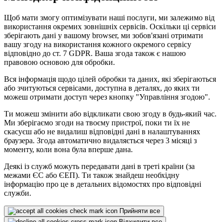
Щоб мати змогу оптимізувати наші послуги, ми залежимо від
використання окремих зовнішніх сервісів. Оскільки ці сервіси
зберігають дані у вашому browser, ми зобов'язані отримати
вашу згоду на використання кожного окремого сервісу
відповідно до ст. 7 GDPR. Ваша згода також є нашою
правовою основою для обробки.
Вся інформація щодо цілей обробки та даних, які зберігаються
або зчитуються сервісами, доступна в деталях, до яких ти
можеш отримати доступ через кнопку "Управління згодою".
Ти можеш змінити або відкликати свою згоду в будь-який час.
Ми зберігаємо згоди на твоєму пристрої, поки ти їх не
скасуєш або не видалиш відповідні дані в налаштуваннях
браузера. Згода автоматично видаляється через 3 місяці з
моменту, коли вона була вперше дана.
Деякі із служб можуть передавати дані в треті країни (за
межами ЄС або ЄЕП). Ти також знайдеш необхідну
інформацію про це в детальних відомостях про відповідні
служби.
Прийняти все
Відхилити все