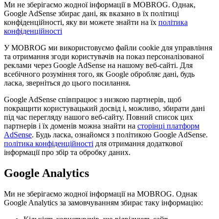
Ми не зберігаємо жодної інформації в MOBROG. Однак,
Google AdSense збирає дані, як вказано в їх політиці
конфіденційності, яку ви можете знайти на їх
політика
конфіденційності
У MOBROG ми використовуємо файли cookie для управління
та отримання згоди користувачів на показ персоналізованої
реклами через Google AdSense на нашому веб-сайті. Для
всебічного розуміння того, як Google обробляє дані, будь
ласка, зверніться до цього посилання.
Google AdSense співпрацює з низкою партнерів, щоб
покращити користувацький досвід і, можливо, збирати дані
під час перегляду нашого веб-сайту. Повний список цих
партнерів і їх доменів можна знайти на
сторінці платформ
AdSense
. Будь ласка, ознайомся з політикою Google AdSense.
політика конфіденційності
для отримання додаткової
інформації про збір та обробку даних.
Google Analytics
Ми не зберігаємо жодної інформації на MOBROG. Однак
Google Analytics за замовчуванням збирає таку інформацію: