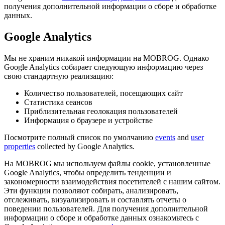
получения дополнительной информации о сборе и обработке
данных.
Google Analytics
Мы не храним никакой информации на MOBROG. Однако
Google Analytics собирает следующую информацию через
свою стандартную реализацию:
Количество пользователей, посещающих сайт
Статистика сеансов
Приблизительная геолокация пользователей
Информация о браузере и устройстве
Посмотрите полный список по умолчанию
events
and
user
properties
collected by Google Analytics.
На MOBROG мы используем файлы cookie, установленные
Google Analytics, чтобы определить тенденции и
закономерности взаимодействия посетителей с нашим сайтом.
Эти функции позволяют собирать, анализировать,
отслеживать, визуализировать и составлять отчеты о
поведении пользователей. Для получения дополнительной
информации о сборе и обработке данных ознакомьтесь с