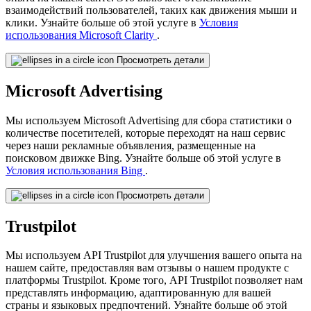
взаимодействий пользователей, таких как движения мыши и
клики. Узнайте больше об этой услуге в
Условия
использования Microsoft Clarity
.
Просмотреть детали
Microsoft Advertising
Мы используем Microsoft Advertising для сбора статистики о
количестве посетителей, которые переходят на наш сервис
через наши рекламные объявления, размещенные на
поисковом движке Bing. Узнайте больше об этой услуге в
Условия использования Bing
.
Просмотреть детали
Trustpilot
Мы используем API Trustpilot для улучшения вашего опыта на
нашем сайте, предоставляя вам отзывы о нашем продукте с
платформы Trustpilot. Кроме того, API Trustpilot позволяет нам
представлять информацию, адаптированную для вашей
страны и языковых предпочтений. Узнайте больше об этой