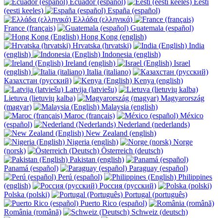
Ecuador (español)
Eesti
(eesti keeles)
España (español)
Ελλάδα (ελληνικά)
France (français)
Guatemala (español)
Hong Kong (english)
Hrvatska (hrvatski)
India
(english)
Indonesia (english)
Ireland (english)
Israel
(english)
Italia (italiano)
Казахстан (русский)
Kenya (english)
Latvija (latviešu)
Lietuva (lietuvių kalba)
Magyarország
(magyar)
Malaysia (english)
Maroc (français)
México
(español)
Nederland (nederlands)
New Zealand (english)
Nigeria (english)
Norge
(norsk)
Österreich (deutsch)
Pakistan (english)
Panamá (español)
Paraguay (español)
Perú (español)
Philippines
(english)
Россия (русский)
Polska (polski)
Portugal (português)
Puerto Rico (español)
România (română)
Schweiz (deutsch)