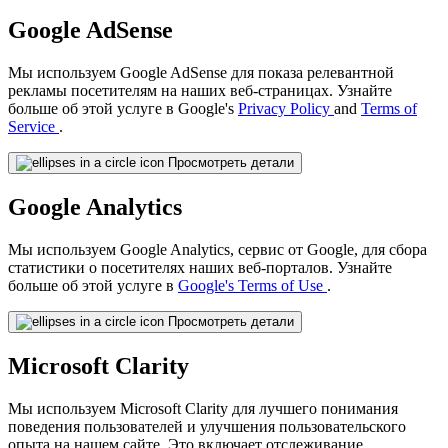
Google AdSense
Мы используем Google AdSense для показа релевантной
рекламы посетителям на наших веб-страницах. Узнайте
больше об этой услуге в Google's
Privacy Policy
and
Terms of
Service
.
Просмотреть детали
Google Analytics
Мы используем Google Analytics, сервис от Google, для сбора
статистики о посетителях наших веб-порталов. Узнайте
больше об этой услуге в
Google's Terms of Use
.
Просмотреть детали
Microsoft Clarity
Мы используем Microsoft Clarity для лучшего понимания
поведения пользователей и улучшения пользовательского
опыта на нашем сайте. Это включает отслеживание