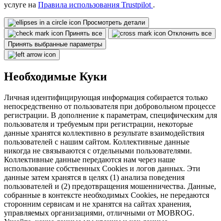
услуге на
Правила использования Trustpilot
.
Просмотреть детали
Принять все
Отклонить все
Принять выбранные параметры
Необходимые Куки
Личная идентифицирующая информация собирается только
непосредственно от пользователя при добровольном процессе
регистрации. В дополнение к параметрам, специфическим для
пользователя и требуемым при регистрации, некоторые
данные хранятся коллективно в результате взаимодействия
пользователей с нашим сайтом. Коллективные данные
никогда не связываются с отдельными пользователями.
Коллективные данные передаются нам через наше
использование собственных Cookies и логов данных. Эти
данные затем хранятся в целях (1) анализа поведения
пользователей и (2) предотвращения мошенничества. Данные,
собранные в контексте необходимых Cookies, не передаются
сторонним сервисам и не хранятся на сайтах хранения,
управляемых организациями, отличными от MOBROG.