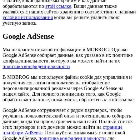
Узнайте, какие данные мы храним и как данные
обрабатываются по
этой ссылке
. Ваши данные также
удаляются с наших сайтов хранения в соответствии с нашими
условия использования
когда вы решите удалить свою
учетную запись.
Google AdSense
Мы не храним никакой информации в MOBROG. Однако
Google AdSense собирает данные, как указано в их политике
конфиденциальности, которую вы можете найти на их
политика конфиденциальности
В MOBROG мы используем файлы cookie для управления и
получения согласия пользователя на отображение
персонализированной рекламы через Google AdSense на
нашем сайте. Для полного понимания того, как Google
обрабатывает данные, пожалуйста, обратитесь к этой ссылке.
Google AdSense сотрудничает с рядом партнеров, чтобы
улучшить пользовательский опыт и потенциально собирать
данные, когда ты просматриваешь наш сайт. Полный список
этих партнеров и их доменов можно найти на
странице
платформ AdSense
. Пожалуйста, ознакомься с политикой
Google AdSense.
политика конфиденциальности
для