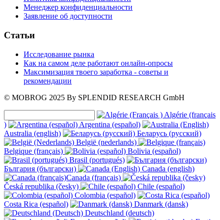
Менеджер конфиденциальности
Заявление об доступности
Статьи
Исследование рынка
Как на самом деле работают онлайн-опросы
Максимизация твоего заработка - советы и
рекомендации
© MOBROG
2025
By SPLENDID RESEARCH GmbH
Algérie (français
)
Argentina (español)
Australia (english)
Беларусь (русский)
België (nederlands)
Belgique (français)
Bolivia (español)
Brasil (portugués)
България (български)
Canada (english)
Canada (français)
Česká republika (česky)
Chile (español)
Colombia (español)
Costa Rica (español)
Danmark (dansk)
Deutschland (deutsch)