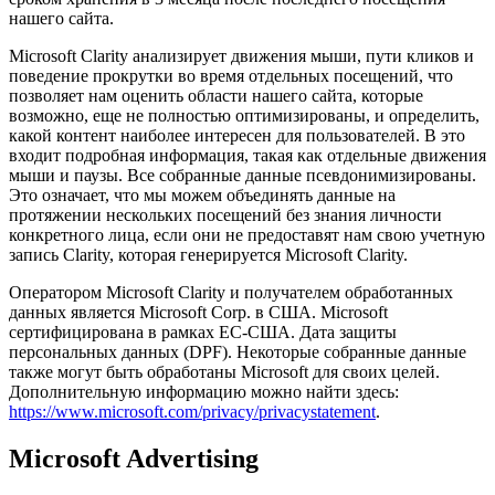
нашего сайта.
Microsoft Clarity анализирует движения мыши, пути кликов и
поведение прокрутки во время отдельных посещений, что
позволяет нам оценить области нашего сайта, которые
возможно, еще не полностью оптимизированы, и определить,
какой контент наиболее интересен для пользователей. В это
входит подробная информация, такая как отдельные движения
мыши и паузы. Все собранные данные псевдонимизированы.
Это означает, что мы можем объединять данные на
протяжении нескольких посещений без знания личности
конкретного лица, если они не предоставят нам свою учетную
запись Clarity, которая генерируется Microsoft Clarity.
Оператором Microsoft Clarity и получателем обработанных
данных является Microsoft Corp. в США. Microsoft
сертифицирована в рамках ЕС-США. Дата защиты
персональных данных (DPF). Некоторые собранные данные
также могут быть обработаны Microsoft для своих целей.
Дополнительную информацию можно найти здесь:
https://www.microsoft.com/privacy/privacystatement
.
Microsoft Advertising