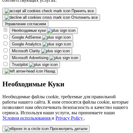
соответствующих услугах.
Принять все
Отклонить все
Управление согласием
Необходимые куки
Google AdSense
Google Analytics
Microsoft Clarity
Microsoft Advertising
Trustpilot
Назад
Необходимые Куки
Необходимые файлы cookie, требуемые для правильной
работы нашего сайта. К ним относятся файлы cookie, которые
позволяют нам обеспечивать безопасность и качество нашего
сервиса. Используя наши услуги, вы принимаете наши
Условия использования
и
Privacy Policy
.
Просмотреть детали