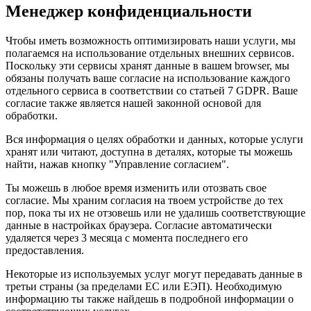
Менеджер конфиденциальности
Чтобы иметь возможность оптимизировать наши услуги, мы
полагаемся на использование отдельных внешних сервисов.
Поскольку эти сервисы хранят данные в вашем browser, мы
обязаны получать ваше согласие на использование каждого
отдельного сервиса в соответствии со статьей 7 GDPR. Ваше
согласие также является нашей законной основой для
обработки.
Вся информация о целях обработки и данных, которые услуги
хранят или читают, доступна в деталях, которые ты можешь
найти, нажав кнопку "Управление согласием".
Ты можешь в любое время изменить или отозвать свое
согласие. Мы храним согласия на твоем устройстве до тех
пор, пока ты их не отзовешь или не удалишь соответствующие
данные в настройках браузера. Согласие автоматически
удаляется через 3 месяца с момента последнего его
предоставления.
Некоторые из используемых услуг могут передавать данные в
третьи страны (за пределами ЕС или ЕЭП). Необходимую
информацию ты также найдешь в подробной информации о