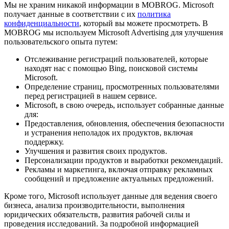
Мы не храним никакой информации в MOBROG. Microsoft
получает данные в соответствии с их
политика
конфиденциальности
, который вы можете просмотреть. В
MOBROG мы используем Microsoft Advertising для улучшения
пользовательского опыта путем:
Отслеживание регистраций пользователей, которые
находят нас с помощью Bing, поисковой системы
Microsoft.
Определение страниц, просмотренных пользователями
перед регистрацией в нашем сервисе.
Microsoft, в свою очередь, использует собранные данные
для:
Предоставления, обновления, обеспечения безопасности
и устранения неполадок их продуктов, включая
поддержку.
Улучшения и развития своих продуктов.
Персонализации продуктов и выработки рекомендаций.
Рекламы и маркетинга, включая отправку рекламных
сообщений и предложение актуальных предложений.
Кроме того, Microsoft использует данные для ведения своего
бизнеса, анализа производительности, выполнения
юридических обязательств, развития рабочей силы и
проведения исследований. За подробной информацией