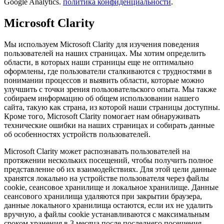
Google Analytics.
политика конфиденциальности
.
Microsoft Clarity
Мы используем Microsoft Clarity для изучения поведения
пользователей на наших страницах. Мы хотим определить
области, в которых наши страницы еще не оптимально
оформлены, где пользователи сталкиваются с трудностями в
понимании процессов и выявить области, которые можно
улучшить с точки зрения пользовательского опыта. Мы также
собираем информацию об общем использовании нашего
сайта, такую как страна, из которой наши страницы доступны.
Кроме того, Microsoft Clarity помогает нам обнаруживать
технические ошибки на наших страницах и собирать данные
об особенностях устройств пользователей.
Microsoft Clarity может распознавать пользователей на
протяжении нескольких посещений, чтобы получить полное
представление об их взаимодействиях. Для этой цели данные
хранятся локально на устройстве пользователя через файлы
cookie, сеансовое хранилище и локальное хранилище. Данные
сеансового хранилища удаляются при закрытии браузера,
данные локального хранилища остаются, если их не удалить
вручную, а файлы cookie устанавливаются с максимальным
сроком хранения в 3 месяца после последнего посещения