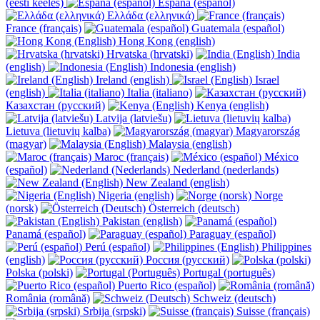
(eesti keeles)
España (español)
Ελλάδα (ελληνικά)
France (français)
Guatemala (español)
Hong Kong (english)
Hrvatska (hrvatski)
India
(english)
Indonesia (english)
Ireland (english)
Israel
(english)
Italia (italiano)
Казахстан (русский)
Kenya (english)
Latvija (latviešu)
Lietuva (lietuvių kalba)
Magyarország
(magyar)
Malaysia (english)
Maroc (français)
México
(español)
Nederland (nederlands)
New Zealand (english)
Nigeria (english)
Norge
(norsk)
Österreich (deutsch)
Pakistan (english)
Panamá (español)
Paraguay (español)
Perú (español)
Philippines
(english)
Россия (русский)
Polska (polski)
Portugal (português)
Puerto Rico (español)
România (română)
Schweiz (deutsch)
Srbija (srpski)
Suisse (français)