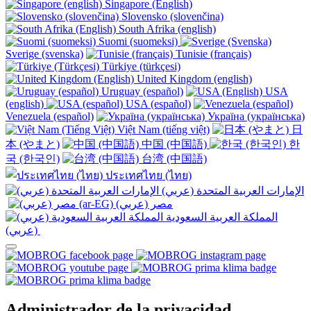
Singapore (English)
Slovensko (slovenčina)
South Afrika (english)
Suomi (suomeksi)
Sverige (svenska)
Tunisie (français)
Türkiye (türkçesi)
United Kingdom (english)
Uruguay (español)
USA
(english)
USA (español)
Venezuela (español)
Україна (українська)
Việt Nam (tiếng việt)
日
本 (やまと)
中国 (中国語)
한
국 (한국인)
台湾 (中国語)
ประเทศไทย (ไทย)
الإمارات العربية المتحدة (عربي)
المملكة العربية السعودية
(عربي)‎ ‎
Administrador de la privacidad