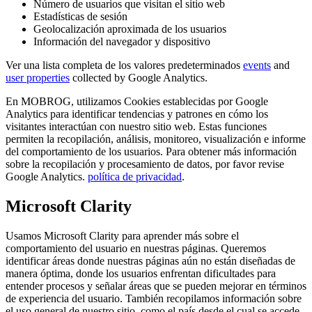
Número de usuarios que visitan el sitio web
Estadísticas de sesión
Geolocalización aproximada de los usuarios
Información del navegador y dispositivo
Ver una lista completa de los valores predeterminados
events
and
user properties
collected by Google Analytics.
En MOBROG, utilizamos Cookies establecidas por Google
Analytics para identificar tendencias y patrones en cómo los
visitantes interactúan con nuestro sitio web. Estas funciones
permiten la recopilación, análisis, monitoreo, visualización e informe
del comportamiento de los usuarios. Para obtener más información
sobre la recopilación y procesamiento de datos, por favor revise
Google Analytics.
política de privacidad
.
Microsoft Clarity
Usamos Microsoft Clarity para aprender más sobre el
comportamiento del usuario en nuestras páginas. Queremos
identificar áreas donde nuestras páginas aún no están diseñadas de
manera óptima, donde los usuarios enfrentan dificultades para
entender procesos y señalar áreas que se pueden mejorar en términos
de experiencia del usuario. También recopilamos información sobre
el uso general de nuestro sitio, como el país desde el cual se accede