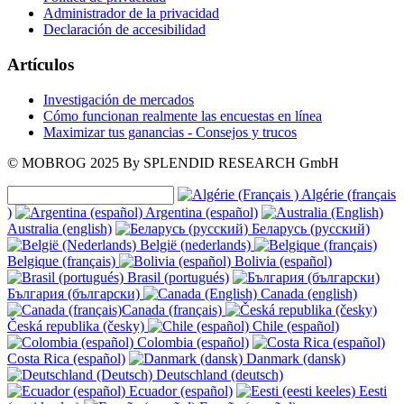
Administrador de la privacidad
Declaración de accesibilidad
Artículos
Investigación de mercados
Cómo funcionan realmente las encuestas en línea
Maximizar tus ganancias - Consejos y trucos
© MOBROG
2025
By SPLENDID RESEARCH GmbH
Algérie (français
)
Argentina (español)
Australia (english)
Беларусь (русский)
België (nederlands)
Belgique (français)
Bolivia (español)
Brasil (portugués)
България (български)
Canada (english)
Canada (français)
Česká republika (česky)
Chile (español)
Colombia (español)
Costa Rica (español)
Danmark (dansk)
Deutschland (deutsch)
Ecuador (español)
Eesti