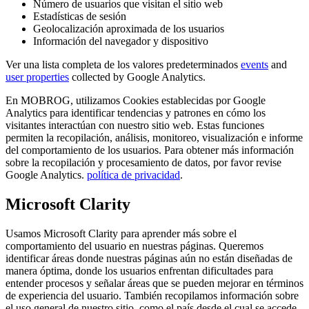
Número de usuarios que visitan el sitio web
Estadísticas de sesión
Geolocalización aproximada de los usuarios
Información del navegador y dispositivo
Ver una lista completa de los valores predeterminados
events
and
user properties
collected by Google Analytics.
En MOBROG, utilizamos Cookies establecidas por Google
Analytics para identificar tendencias y patrones en cómo los
visitantes interactúan con nuestro sitio web. Estas funciones
permiten la recopilación, análisis, monitoreo, visualización e informe
del comportamiento de los usuarios. Para obtener más información
sobre la recopilación y procesamiento de datos, por favor revise
Google Analytics.
política de privacidad
.
Microsoft Clarity
Usamos Microsoft Clarity para aprender más sobre el
comportamiento del usuario en nuestras páginas. Queremos
identificar áreas donde nuestras páginas aún no están diseñadas de
manera óptima, donde los usuarios enfrentan dificultades para
entender procesos y señalar áreas que se pueden mejorar en términos
de experiencia del usuario. También recopilamos información sobre
el uso general de nuestro sitio, como el país desde el cual se accede