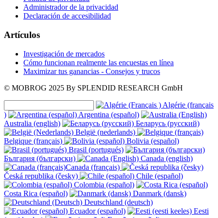
Administrador de la privacidad
Declaración de accesibilidad
Artículos
Investigación de mercados
Cómo funcionan realmente las encuestas en línea
Maximizar tus ganancias - Consejos y trucos
© MOBROG
2025
By SPLENDID RESEARCH GmbH
Algérie (français
)
Argentina (español)
Australia (english)
Беларусь (русский)
België (nederlands)
Belgique (français)
Bolivia (español)
Brasil (portugués)
България (български)
Canada (english)
Canada (français)
Česká republika (česky)
Chile (español)
Colombia (español)
Costa Rica (español)
Danmark (dansk)
Deutschland (deutsch)
Ecuador (español)
Eesti