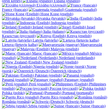
(eesti keeles)
España (español)
Ελλάδα (ελληνικά)
France (français)
Guatemala (español)
Hong Kong (english)
Hrvatska (hrvatski)
India
(english)
Indonesia (english)
Ireland (english)
Israel
(english)
Italia (italiano)
Казахстан (русский)
Kenya (english)
Latvija (latviešu)
Lietuva (lietuvių kalba)
Magyarország
(magyar)
Malaysia (english)
Maroc (français)
México
(español)
Nederland (nederlands)
New Zealand (english)
Nigeria (english)
Norge
(norsk)
Österreich (deutsch)
Pakistan (english)
Panamá (español)
Paraguay (español)
Perú (español)
Philippines
(english)
Россия (русский)
Polska (polski)
Portugal (português)
Puerto Rico (español)
România (română)
Schweiz (deutsch)
Srbija (srpski)
Suisse (français)