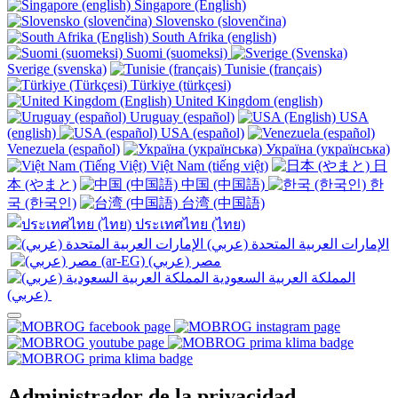
Singapore (English)
Slovensko (slovenčina)
South Afrika (english)
Suomi (suomeksi)
Sverige (svenska)
Tunisie (français)
Türkiye (türkçesi)
United Kingdom (english)
Uruguay (español)
USA
(english)
USA (español)
Venezuela (español)
Україна (українська)
Việt Nam (tiếng việt)
日
本 (やまと)
中国 (中国語)
한
국 (한국인)
台湾 (中国語)
ประเทศไทย (ไทย)
الإمارات العربية المتحدة (عربي)
المملكة العربية السعودية
(عربي)‎ ‎
Administrador de la privacidad