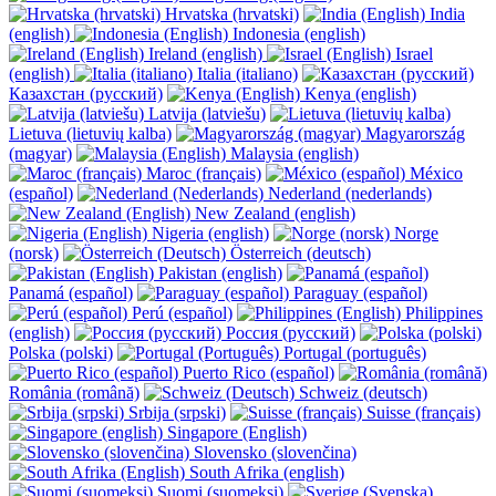
Hrvatska (hrvatski)
India
(english)
Indonesia (english)
Ireland (english)
Israel
(english)
Italia (italiano)
Казахстан (русский)
Kenya (english)
Latvija (latviešu)
Lietuva (lietuvių kalba)
Magyarország
(magyar)
Malaysia (english)
Maroc (français)
México
(español)
Nederland (nederlands)
New Zealand (english)
Nigeria (english)
Norge
(norsk)
Österreich (deutsch)
Pakistan (english)
Panamá (español)
Paraguay (español)
Perú (español)
Philippines
(english)
Россия (русский)
Polska (polski)
Portugal (português)
Puerto Rico (español)
România (română)
Schweiz (deutsch)
Srbija (srpski)
Suisse (français)
Singapore (English)
Slovensko (slovenčina)
South Afrika (english)
Suomi (suomeksi)