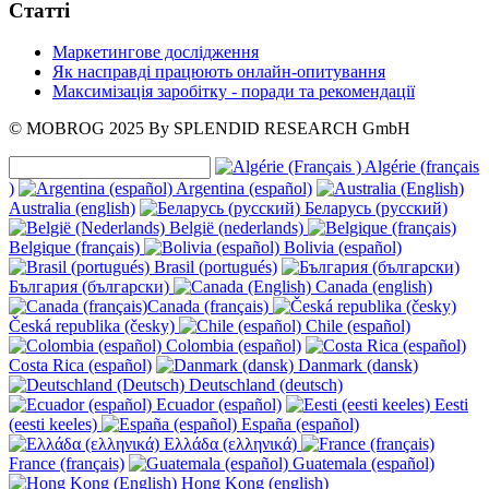
Статті
Маркетингове дослідження
Як насправді працюють онлайн-опитування
Максимізація заробітку - поради та рекомендації
© MOBROG
2025
By SPLENDID RESEARCH GmbH
Algérie (français
)
Argentina (español)
Australia (english)
Беларусь (русский)
België (nederlands)
Belgique (français)
Bolivia (español)
Brasil (portugués)
България (български)
Canada (english)
Canada (français)
Česká republika (česky)
Chile (español)
Colombia (español)
Costa Rica (español)
Danmark (dansk)
Deutschland (deutsch)
Ecuador (español)
Eesti
(eesti keeles)
España (español)
Ελλάδα (ελληνικά)
France (français)
Guatemala (español)
Hong Kong (english)