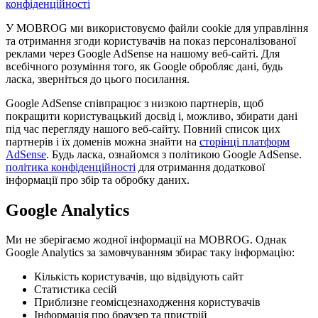
конфіденційності
У MOBROG ми використовуємо файли cookie для управління
та отримання згоди користувачів на показ персоналізованої
реклами через Google AdSense на нашому веб-сайті. Для
всебічного розуміння того, як Google обробляє дані, будь
ласка, зверніться до цього посилання.
Google AdSense співпрацює з низкою партнерів, щоб
покращити користувацький досвід і, можливо, збирати дані
під час перегляду нашого веб-сайту. Повний список цих
партнерів і їх доменів можна знайти на
сторінці платформ
AdSense
. Будь ласка, ознайомся з політикою Google AdSense.
політика конфіденційності
для отримання додаткової
інформації про збір та обробку даних.
Google Analytics
Ми не зберігаємо жодної інформації на MOBROG. Однак
Google Analytics за замовчуванням збирає таку інформацію:
Кількість користувачів, що відвідують сайт
Статистика сесій
Приблизне геомісцезнаходження користувачів
Інформація про браузер та пристрій