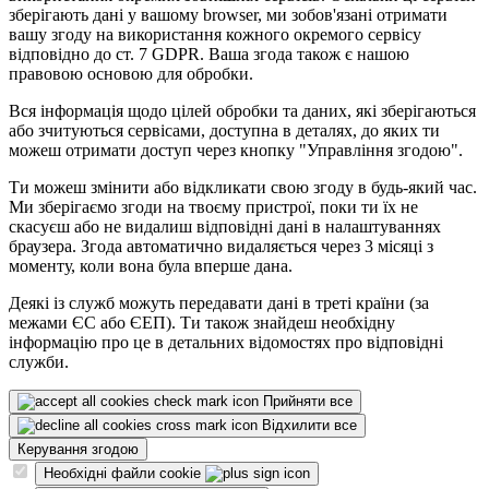
зберігають дані у вашому browser, ми зобов'язані отримати
вашу згоду на використання кожного окремого сервісу
відповідно до ст. 7 GDPR. Ваша згода також є нашою
правовою основою для обробки.
Вся інформація щодо цілей обробки та даних, які зберігаються
або зчитуються сервісами, доступна в деталях, до яких ти
можеш отримати доступ через кнопку "Управління згодою".
Ти можеш змінити або відкликати свою згоду в будь-який час.
Ми зберігаємо згоди на твоєму пристрої, поки ти їх не
скасуєш або не видалиш відповідні дані в налаштуваннях
браузера. Згода автоматично видаляється через 3 місяці з
моменту, коли вона була вперше дана.
Деякі із служб можуть передавати дані в треті країни (за
межами ЄС або ЄЕП). Ти також знайдеш необхідну
інформацію про це в детальних відомостях про відповідні
служби.
Прийняти все
Відхилити все
Керування згодою
Необхідні файли cookie