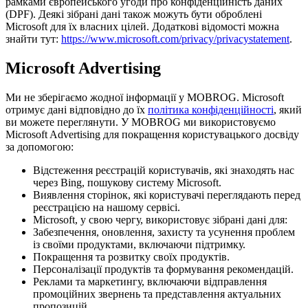
рамками європейського угоди про конфіденційність даних
(DPF). Деякі зібрані дані також можуть бути оброблені
Microsoft для їх власних цілей. Додаткові відомості можна
знайти тут:
https://www.microsoft.com/privacy/privacystatement
.
Microsoft Advertising
Ми не зберігаємо жодної інформації у MOBROG. Microsoft
отримує дані відповідно до їх
політика конфіденційності
, який
ви можете переглянути. У MOBROG ми використовуємо
Microsoft Advertising для покращення користувацького досвіду
за допомогою:
Відстеження реєстрацій користувачів, які знаходять нас
через Bing, пошукову систему Microsoft.
Виявлення сторінок, які користувачі переглядають перед
реєстрацією на нашому сервісі.
Microsoft, у свою чергу, використовує зібрані дані для:
Забезпечення, оновлення, захисту та усунення проблем
із своїми продуктами, включаючи підтримку.
Покращення та розвитку своїх продуктів.
Персоналізації продуктів та формування рекомендацій.
Реклами та маркетингу, включаючи відправлення
промоційних звернень та представлення актуальних
пропозицій.