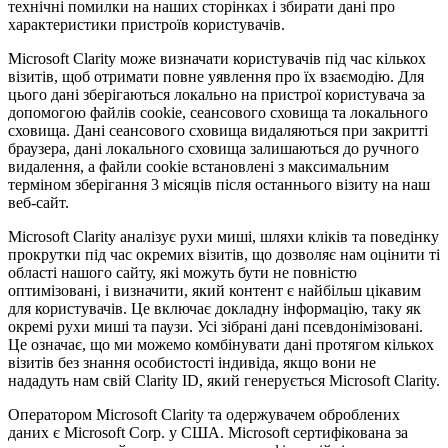
технічні помилки на наших сторінках і збирати дані про
характеристики пристроїв користувачів.
Microsoft Clarity може визначати користувачів під час кількох
візитів, щоб отримати повне уявлення про їх взаємодію. Для
цього дані зберігаються локально на пристрої користувача за
допомогою файлів cookie, сеансового сховища та локального
сховища. Дані сеансового сховища видаляються при закритті
браузера, дані локального сховища залишаються до ручного
видалення, а файли cookie встановлені з максимальним
терміном зберігання 3 місяців після останнього візиту на наш
веб-сайт.
Microsoft Clarity аналізує рухи миші, шляхи кліків та поведінку
прокрутки під час окремих візитів, що дозволяє нам оцінити ті
області нашого сайту, які можуть бути не повністю
оптимізовані, і визначити, який контент є найбільш цікавим
для користувачів. Це включає докладну інформацію, таку як
окремі рухи миші та паузи. Усі зібрані дані псевдонімізовані.
Це означає, що ми можемо комбінувати дані протягом кількох
візитів без знання особистості індивіда, якщо вони не
нададуть нам свій Clarity ID, який генерується Microsoft Clarity.
Оператором Microsoft Clarity та одержувачем оброблених
даних є Microsoft Corp. у США. Microsoft сертифікована за