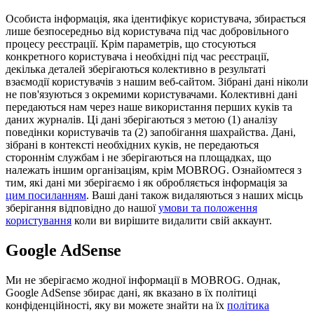
Особиста інформація, яка ідентифікує користувача, збирається
лише безпосередньо від користувача під час добровільного
процесу реєстрації. Крім параметрів, що стосуються
конкретного користувача і необхідні під час реєстрації,
декілька деталей зберігаються колективно в результаті
взаємодії користувачів з нашим веб-сайтом. Зібрані дані ніколи
не пов'язуються з окремими користувачами. Колективні дані
передаються нам через наше використання перших куків та
даних журналів. Ці дані зберігаються з метою (1) аналізу
поведінки користувачів та (2) запобігання шахрайства. Дані,
зібрані в контексті необхідних куків, не передаються
стороннім службам і не зберігаються на площадках, що
належать іншим організаціям, крім MOBROG. Ознайомтеся з
тим, які дані ми зберігаємо і як обробляється інформація за
цим посиланням
. Ваші дані також видаляються з наших місць
зберігання відповідно до нашої
умови та положення
користування
коли ви вирішите видалити свій аккаунт.
Google AdSense
Ми не зберігаємо жодної інформації в MOBROG. Однак,
Google AdSense збирає дані, як вказано в їх політиці
конфіденційності, яку ви можете знайти на їх
політика