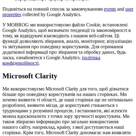
Подивіться на повний список за замовчуванням
events
and
user
properties
collected by Google Analytics.
У MOBROG ми використовуємо файли Cookie, встановлені
Google Analytics, щоб визначати тенденції та закономірності в
тому, як відвідувачі взаємодіють з нашим веб-сайтом. Ці
функції дозволяють збирання, аналіз, моніторинг, візуалізацію
та звітування про поведінку користувачів. Для отримання
додаткової інформації про збирання та обробку даних, будь
ласка, ознайомтеся з Google Analytics.
політика
конфіденційності
.
Microsoft Clarity
Ми використовуємо Microsoft Clarity для того, щоб дізнатися
більше про поведінку користувачів на наших сторінках. Ми
хочемо виявити ті області, де наші сторінки ще не оптимально
розроблені, виявити місця, де користувачі стикаються з
труднощами у розумінні процесів, і встановити, які аспекти
можна вдосконалити з точки зору зручності користувача. Ми
також збираємо інформацію про загальне використання
нашого сайту, наприклад, країну, з якої доступаються наші
сторінки. Крім того, Microsoft Clarity допомагає нам виявляти