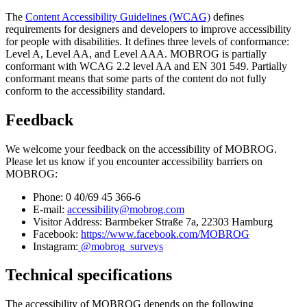
The
Content Accessibility Guidelines (WCAG)
defines
requirements for designers and developers to improve accessibility
for people with disabilities. It defines three levels of conformance:
Level A, Level AA, and Level AAA. MOBROG is partially
conformant with WCAG 2.2 level AA and EN 301 549. Partially
conformant means that some parts of the content do not fully
conform to the accessibility standard.
Feedback
We welcome your feedback on the accessibility of MOBROG.
Please let us know if you encounter accessibility barriers on
MOBROG:
Phone: 0 40/69 45 366-6
E-mail:
accessibility@mobrog.com
Visitor Address: Barmbeker Straße 7a, 22303 Hamburg
Facebook:
https://www.facebook.com/MOBROG
Instagram:
@mobrog_surveys
Technical specifications
The accessibility of MOBROG depends on the following