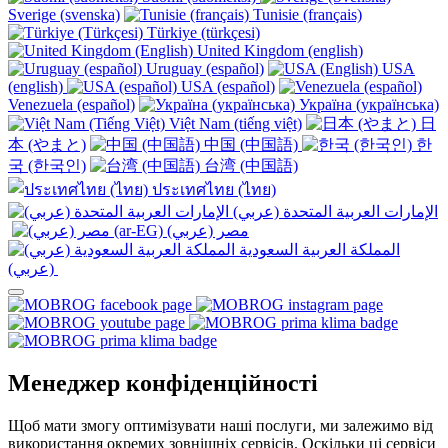
Sverige (svenska)
Tunisie (français)
Türkiye (türkçesi)
United Kingdom (english)
Uruguay (español)
USA
(english)
USA (español)
Venezuela (español)
Україна (українська)
Việt Nam (tiếng việt)
日
本 (やまと)
中国 (中国語)
한
국 (한국인)
台湾 (中国語)
ประเทศไทย (ไทย)
الإمارات العربية المتحدة (عربي)
المملكة العربية السعودية
(عربي)‎ ‎
Менеджер конфіденційності
Щоб мати змогу оптимізувати наші послуги, ми залежимо від
використання окремих зовнішніх сервісів. Оскільки ці сервіси