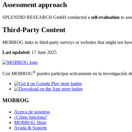
Assessment approach
SPLENDID RESEARCH GmbH conducted a
self-evaluation
to asse
Third-Party Content
MOBROG links to third-party surveys or websites that might not have 
Last updated:
17 June 2025
®
Con MOBROG
puedes participar activamente en la investigación d
MOBROG
Acerca de nosotros
¿Cómo funciona?
MOBROG Shop
Ayuda & Soporte