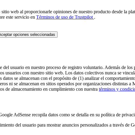
 sitio web al proporcionarle opiniones de nuestro producto desde la pla
re este servicio en
Términos de uso de Trustpilot
.
Aceptar opciones seleccionadas
e del usuario en nuestro proceso de registro voluntario. Además de los p
los usuarios con nuestro sitio web. Los datos colectivos nunca se vincul
s datos se almacenan con el propósito de (1) analizar el comportamiento
terceros ni se almacenan en sitios operados por organizaciones distin
itios de almacenamiento en cumplimiento con nuestra
términos y condici
e AdSense recopila datos como se detalla en su política de privaci
iento del usuario para mostrar anuncios personalizados a través de G