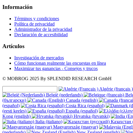
Información
Términos y condiciones
Política de privacidad
Administrador de la privacidad
Declaración de accesibilidad
Artículos
Investigación de mercados
Cómo funcionan realmente las encuestas en línea
Maximizar tus ganancias - Consejos y trucos
© MOBROG
2025
By SPLENDID RESEARCH GmbH
Algérie (français )
België (nederlands)
Belg
(български)
Canada (english)
(español)
Costa Rica (español)
(eesti keeles)
España (español)
Kong (english)
Hrvatska (hrvatski)
Italia (italiano)
Казахстан 
Magyarország (magyar)
(nederlands)
New Zealand (english)