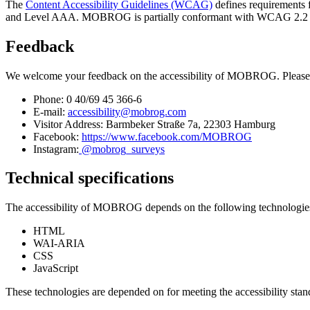
The
Content Accessibility Guidelines (WCAG)
defines requirements f
and Level AAA. MOBROG is partially conformant with WCAG 2.2 level 
Feedback
We welcome your feedback on the accessibility of MOBROG. Please 
Phone: 0 40/69 45 366-6
E-mail:
accessibility@mobrog.com
Visitor Address: Barmbeker Straße 7a, 22303 Hamburg
Facebook:
https://www.facebook.com/MOBROG
Instagram:
@mobrog_surveys
Technical specifications
The accessibility of MOBROG depends on the following technologies t
HTML
WAI-ARIA
CSS
JavaScript
These technologies are depended on for meeting the accessibility stan