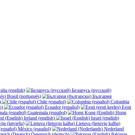
alia (english)
Беларусь (русский)
Brasil (portugués)
България
y)
Chile (español)
Colombia
h)
Ecuador (español)
Eesti
Guatemala (español)
Hong
Ireland (english)
Israel (english)
ija (latviešu)
Lietuva (lietuvių kalba)
México (español)
Nederland
Österreich (deutsch)
Pakistan