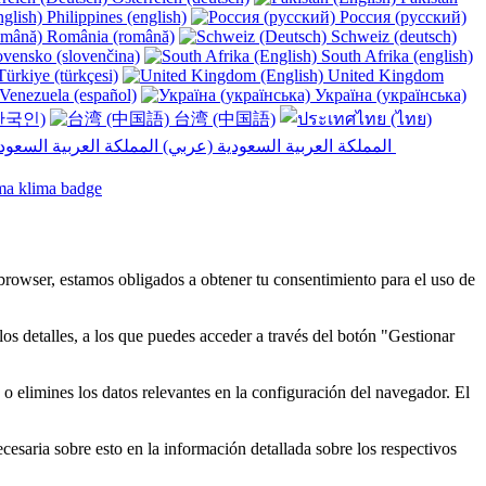
Philippines (english)
Россия (русский)
România (română)
Schweiz (deutsch)
vensko (slovenčina)
South Afrika (english)
ürkiye (türkçesi)
United Kingdom
Venezuela (español)
Україна (українська)
한국인)
台湾 (中国語)
المملكة العربية السعودية (عربي)‎ ‎
browser, estamos obligados a obtener tu consentimiento para el uso de
os detalles, a los que puedes acceder a través del botón "Gestionar
 elimines los datos relevantes en la configuración del navegador. El
cesaria sobre esto en la información detallada sobre los respectivos