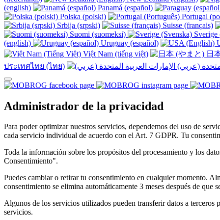
(english)
Panamá (español)
Polska (polski)
Portugal (po
Srbija (srpski)
Suisse (français)
Suomi (suomeksi)
Sverige 
(english)
Uruguay (español)
U
Việt Nam (tiếng việt)
日本
ประเทศไทย (ไทย)
Administrador de la privacidad
Para poder optimizar nuestros servicios, dependemos del uso de servic
cada servicio individual de acuerdo con el Art. 7 GDPR. Tu consentim
Toda la información sobre los propósitos del procesamiento y los datos
Consentimiento".
Puedes cambiar o retirar tu consentimiento en cualquier momento. Alm
consentimiento se elimina automáticamente 3 meses después de que se
Algunos de los servicios utilizados pueden transferir datos a terceros
servicios.