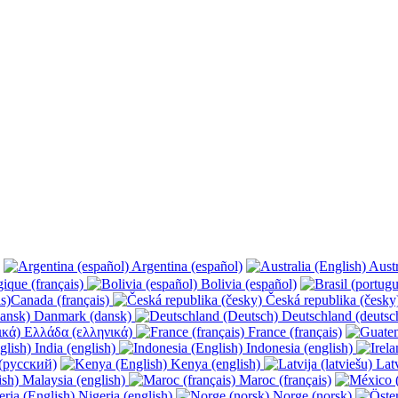
Argentina (español)
Austr
ique (français)
Bolivia (español)
Canada (français)
Česká republika (česk
Danmark (dansk)
Deutschland (deutsc
Ελλάδα (ελληνικά)
France (français)
India (english)
Indonesia (english)
(русский)
Kenya (english)
Latv
Malaysia (english)
Maroc (français)
Nigeria (english)
Norge (norsk)