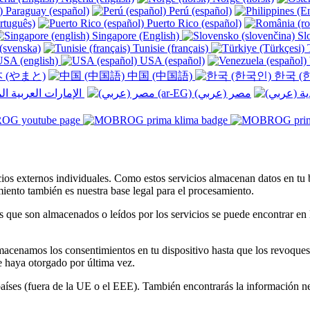
Paraguay (español)
Perú (español)
rtuguês)
Puerto Rico (español)
Singapore (English)
Slo
(svenska)
Tunisie (français)
T
SA (english)
USA (español)
 (やまと)
中国 (中国語)
한국 (
الإمارات العربية المتحدة (عربي) ‎
ios externos individuales. Como estos servicios almacenan datos en tu 
iento también es nuestra base legal para el procesamiento.
 que son almacenados o leídos por los servicios se puede encontrar en l
acenamos los consentimientos en tu dispositivo hasta que los revoques o
 haya otorgado por última vez.
 países (fuera de la UE o el EEE). También encontrarás la información ne