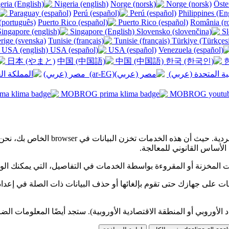
Nigeria (english)
Norge (norsk)
Paraguay (español)
Perú (español)
(português)
Puerto Rico (español)
Singapore (English)
Sl
rige (svenska)
Tunisie (français)
USA (english)
USA (español)
日本 (やまと)
中国 (中国語)
한
ة المتحدة (عربي) ‎
مصر (عربي)‎
لكي نتمكن من تحسين خدماتنا، نعتمد 
ت المخزنة أو المقروءة بواسطة الخدمات في التفاصيل، التي يمكنك الوصو
 الأوروبي أو المنطقة الاقتصادية الأوروبية). ستجد أيضًا المعلومات ا