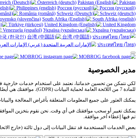
Österreich (deutsch)
Pakistan
Philippines (english)
Россия (русский)
România (română)
Schweiz (deutsch)
ovensko (slovenčina)
South Afrika (english)
Türkiye (türkçesi)
United Kingdom
Venezuela (español)
Україна (українська)
국 (한국인)
台湾 (中国語)
ประเทศไทย (ไทย)
الإمارات العربي
مدير الخصوصية
للمادة 7 من اللائحة العامة لحماية البيانات (GDPR). موافقتك هي أيضًا الأساس القانوني للمعالجة.
يمكنك العثور على جميع المعلومات المتعلقة بأغراض المعالجة والبيانا
تم فيها إعطاء آخر موافقة.
بعض الخدمات المستخدمة قد تنقل البيانات إلى دول ثالثة (خارج الاتحاد