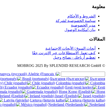
معلومة
الشروط و الأحكام
سياسة الخصوصية لشركة
مدير الخصوصية
بيان إمكانية الوصول
المقالات
أبحاث السوق/ الأبحاث الاجتماعية
كيف تعمل الاستطلاعات عبر الإنترنت حقًا
تعظيم أرباحك - نصائح وحيل
2025
By SPLENDID RESEARCH GmbH
© MOBROG
ларусь (русский)
Algérie (français )
Brasil (portugués)
България
ky)
Chile (español)
Colombia
ch)
Ecuador (español)
Eesti
Guatemala (español)
Hong
Ireland (english)
Israel (english)
Latvija (latviešu)
Lietuva (lietuvių kalba)
México (español)
Nederland