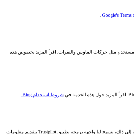
.
Google's Terms 
تفاعلات المستخدم مثل حركات الماوس والنقرات. اقرأ المزيد بخصوص هذه
شروط استخدام Bing
.
نستخدم واجهة برمجة تطبيق Trustpilot لتحسين تجربتك على موقعنا الإلكتروني من خلال توفير تقييمات لمنتجنا من منصة Trustpilot. بالإضافة إلى ذلك، تسمح لنا واجهة برمجة تطبيق Trustpilot بتقديم معلومات