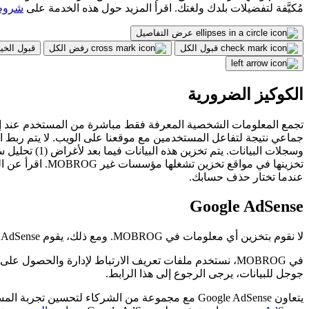
مُكيَّفة لتفضيلات بلدك ولغتك. اقرأ المزيد حول هذه الخدمة على
شروط است
عرض التفاصيل
قبول الكل
رفض الكل
قبول الخي
الكوكيز الضرورية
تجمع المعلومات الشخصية المعرفة فقط مباشرة من المستخدم عند إجرا
جماعي نتيجة لتفاعل المستخدمين مع موقعنا على الويب. لا يتم ربط الب
تخزينها في مواقع تخزين تشغلها مؤسسات غير MOBROG. اقرأ عن البيانات التي نخزنها وكيفية معالجة البيانات على
عندما تختار حذف حسابك.
Google AdSense
لا نقوم بتخزين أي معلومات في MOBROG. ومع ذلك، يقوم Google AdSense بجمع البيانات كما هو مفصل في سياسة الخصوصية الخاصة بهم، والتي يمكنك العثور عليها على موقعهم
جوجل للبيانات، يرجى الرجوع إلى هذا الرابط.
يتعاون Google AdSense مع مجموعة من الشركاء لتحسين تجربة المستخدم وجمع البيانات المحتملة عند تصفحك لموقعنا. يمكنك العثور على القائمة الكاملة لهؤلاء الشركاء ونطاقاتهم على