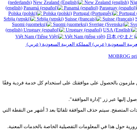
(nederlands)
New Zealand (english)
(english)
Panamá (español)
Polska (polski)
Portugal 
Srbija (srpski)
Suisse (français)
Suomi (suomeksi)
Sve
(english)
Uruguay (español)
Việt Nam (tiếng việt)
المملكة العربية السعودية (عربي)‎ ‎
على استخدام خدمات خارجية فردية. حيث أن هذه الخدمات تخزن البيانات في browser الخاص بك، نحن ملزمون بالحصول على موافقتك على استخدام كل خدمة فردية وفقًا
ل إليها عبر زر "إدارة الموافقة".
يمكنك تغيير أو سحب موافقتك في أي وقت. نحن نقوم بتخزين الموافقات على جهازك حتى تقوم بإلغائها أو حذف البيانات ذات الصلة في إعدادات المتصفح. سيتم حذف الموافقة تلقائيًا بعد 3 أشهر من النقطة التي
لضرورية حول هذا في المعلومات التفصيلية الخاصة بالخدمات المعنية.