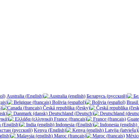
ol)
Australia (english)
Бе
Belgique (français)
Bolivia (español)
Canada (français)
Česká republika (čes
Danmark (dansk)
Deutschland (deuts
Ελλάδα (ελληνικά)
France (français)
India (english)
Indonesia (english)
стан (русский)
Kenya (english)
Malaysia (english)
Maroc (français)