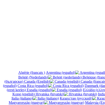
Argentina (españ
België (nederlands)
(български)
Canada (english)
(español)
Costa Rica (español)
(eesti keeles)
España (español)
Kong (english)
Hrvatska (hrvatski)
Italia (italiano)
Казах
Magyarország (magyar)