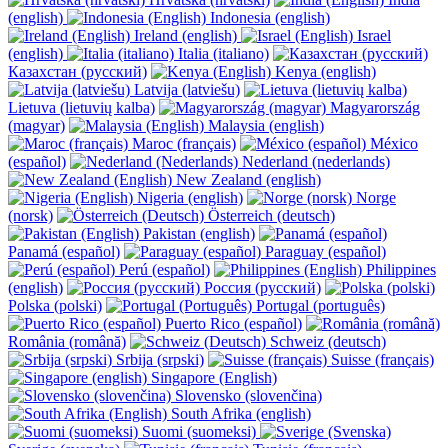
(english)
Indonesia (english)
Ireland (english)
Israel
(english)
Italia (italiano)
Казахстан (русский)
Kenya (english)
Latvija (latviešu)
Lietuva (lietuvių kalba)
Magyarország
(magyar)
Malaysia (english)
Maroc (français)
México
(español)
Nederland (nederlands)
New Zealand (english)
Nigeria (english)
Norge
(norsk)
Österreich (deutsch)
Pakistan (english)
Panamá (español)
Paraguay (español)
Perú (español)
Philippines
(english)
Россия (русский)
Polska (polski)
Portugal (português)
Puerto Rico (español)
România (română)
Schweiz (deutsch)
Srbija (srpski)
Suisse (français)
Singapore (English)
Slovensko (slovenčina)
South Afrika (english)
Suomi (suomeksi)