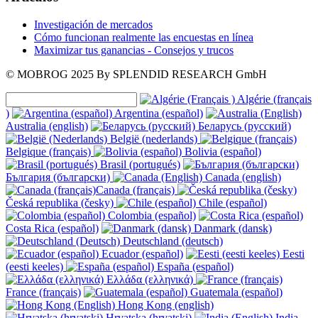
Investigación de mercados
Cómo funcionan realmente las encuestas en línea
Maximizar tus ganancias - Consejos y trucos
© MOBROG
2025
By SPLENDID RESEARCH GmbH
Algérie (français
)
Argentina (español)
Australia (english)
Беларусь (русский)
België (nederlands)
Belgique (français)
Bolivia (español)
Brasil (portugués)
България (български)
Canada (english)
Canada (français)
Česká republika (česky)
Chile (español)
Colombia (español)
Costa Rica (español)
Danmark (dansk)
Deutschland (deutsch)
Ecuador (español)
Eesti
(eesti keeles)
España (español)
Ελλάδα (ελληνικά)
France (français)
Guatemala (español)
Hong Kong (english)
Hrvatska (hrvatski)
India