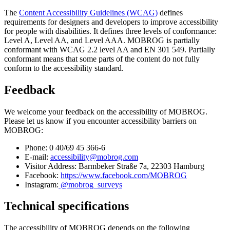
The
Content Accessibility Guidelines (WCAG)
defines
requirements for designers and developers to improve accessibility
for people with disabilities. It defines three levels of conformance:
Level A, Level AA, and Level AAA. MOBROG is partially
conformant with WCAG 2.2 level AA and EN 301 549. Partially
conformant means that some parts of the content do not fully
conform to the accessibility standard.
Feedback
We welcome your feedback on the accessibility of MOBROG.
Please let us know if you encounter accessibility barriers on
MOBROG:
Phone: 0 40/69 45 366-6
E-mail:
accessibility@mobrog.com
Visitor Address: Barmbeker Straße 7a, 22303 Hamburg
Facebook:
https://www.facebook.com/MOBROG
Instagram:
@mobrog_surveys
Technical specifications
The accessibility of MOBROG depends on the following