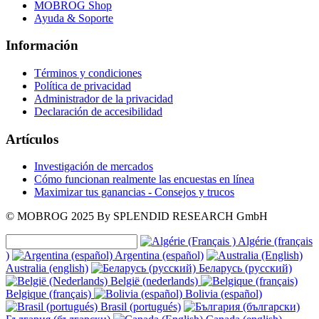
MOBROG Shop
Ayuda & Soporte
Información
Términos y condiciones
Política de privacidad
Administrador de la privacidad
Declaración de accesibilidad
Artículos
Investigación de mercados
Cómo funcionan realmente las encuestas en línea
Maximizar tus ganancias - Consejos y trucos
© MOBROG
2025
By SPLENDID RESEARCH GmbH
Algérie (français
)
Argentina (español)
Australia (english)
Беларусь (русский)
België (nederlands)
Belgique (français)
Bolivia (español)
Brasil (portugués)