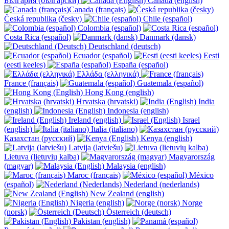
България (български)
Canada (english)
Canada (français)
Česká republika (česky)
Chile (español)
Colombia (español)
Costa Rica (español)
Danmark (dansk)
Deutschland (deutsch)
Ecuador (español)
Eesti
(eesti keeles)
España (español)
Ελλάδα (ελληνικά)
France (français)
Guatemala (español)
Hong Kong (english)
Hrvatska (hrvatski)
India
(english)
Indonesia (english)
Ireland (english)
Israel
(english)
Italia (italiano)
Казахстан (русский)
Kenya (english)
Latvija (latviešu)
Lietuva (lietuvių kalba)
Magyarország
(magyar)
Malaysia (english)
Maroc (français)
México
(español)
Nederland (nederlands)
New Zealand (english)
Nigeria (english)
Norge
(norsk)
Österreich (deutsch)
Pakistan (english)