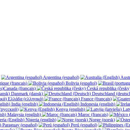
Argentina (español)
Austr
ique (français)
Bolivia (español)
Canada (français)
Česká republika (česk
Danmark (dansk)
Deutschland (deutsc
Ελλάδα (ελληνικά)
France (français)
India (english)
Indonesia (english)
(русский)
Kenya (english)
Latv
Malaysia (english)
Maroc (français)
Nigeria (english)
Norge (norsk)
Paraguay (español)
Perú (español)