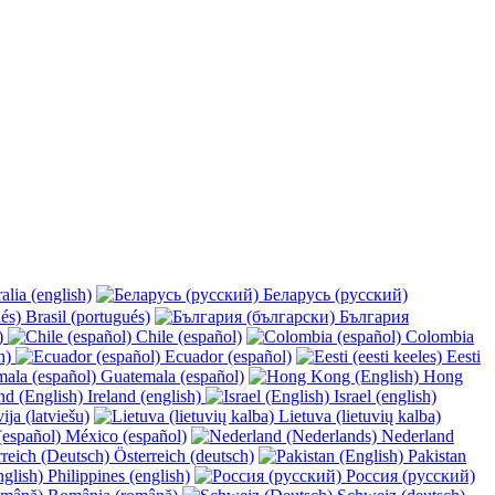
alia (english)
Беларусь (русский)
Brasil (portugués)
България
y)
Chile (español)
Colombia
h)
Ecuador (español)
Eesti
Guatemala (español)
Hong
Ireland (english)
Israel (english)
ija (latviešu)
Lietuva (lietuvių kalba)
México (español)
Nederland
Österreich (deutsch)
Pakistan
Philippines (english)
Россия (русский)