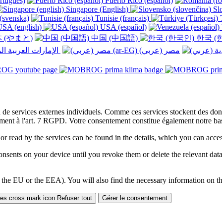
rtuguês)
Puerto Rico (español)
Singapore (English)
Slo
(svenska)
Tunisie (français)
T
SA (english)
USA (español)
 (やまと)
中国 (中国語)
한국 (
الإمارات العربية المتحدة (عربي) ‎
on de services externes individuels. Comme ces services stockent des d
ment à l'art. 7 RGPD. Votre consentement constitue également notre base
 or read by the services can be found in the details, which you can acc
sents on your device until you revoke them or delete the relevant data 
 the EU or the EEA). You will also find the necessary information on thi
Refuser tout
Gérer le consentement