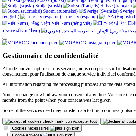
Polska (polski)
Portugal (po
Srbija (srpski)
Suisse (français)
Suomi (suomeksi)
Sverige 
(english)
Uruguay (español)
U
Việt Nam (tiếng việt)
日本
ประเทศไทย (ไทย)
Gestionnaire de confidentialité
Afin de pouvoir optimiser nos services, nous comptons sur l'utilisati
consentement pour l'utilisation de chaque service individuel conformé
All information regarding the processing purposes and the data stored
You can change or withdraw your consent at any time. We store the con
months from the point when your consent was last given.
Some of the services used may transfer data to third countries (outside
Accepter tout
Cookies nécessaires
Google AdSense