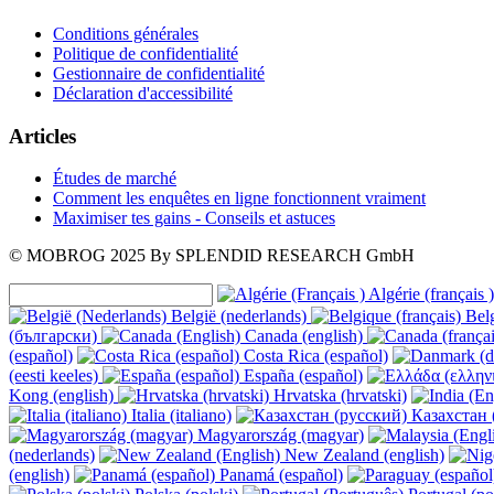
Conditions générales
Politique de confidentialité
Gestionnaire de confidentialité
Déclaration d'accessibilité
Articles
Études de marché
Comment les enquêtes en ligne fonctionnent vraiment
Maximiser tes gains - Conseils et astuces
© MOBROG
2025
By SPLENDID RESEARCH GmbH
Algérie (français )
België (nederlands)
Belg
(български)
Canada (english)
(español)
Costa Rica (español)
(eesti keeles)
España (español)
Kong (english)
Hrvatska (hrvatski)
Italia (italiano)
Казахстан 
Magyarország (magyar)
(nederlands)
New Zealand (english)
(english)
Panamá (español)