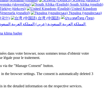
România (română)
Schweiz (deutsch)
vensko (slovenčina)
South Afrika (english)
ürkiye (türkçesi)
United Kingdom
Venezuela (español)
Україна (українська)
한국인)
台湾 (中国語)
المملكة العربية السعودية (عربي)‎ ‎
onnées dans votre browser, nous sommes tenus d'obtenir votre
 légale pour le traitement.
ess via the "Manage Consent" button.
in the browser settings. The consent is automatically deleted 3
s in the detailed information on the respective services.