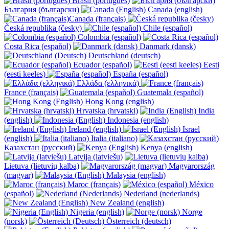
Brasil (portugués)
България (български)
Canada (english)
Canada (français)
Česká republika (česky)
Chile (español)
Colombia (español)
Costa Rica (español)
Danmark (dansk)
Deutschland (deutsch)
Ecuador (español)
Eesti
(eesti keeles)
España (español)
Ελλάδα (ελληνικά)
France (français)
Guatemala (español)
Hong Kong (english)
Hrvatska (hrvatski)
India
(english)
Indonesia (english)
Ireland (english)
Israel
(english)
Italia (italiano)
Казахстан (русский)
Kenya (english)
Latvija (latviešu)
Lietuva (lietuvių kalba)
Magyarország
(magyar)
Malaysia (english)
Maroc (français)
México
(español)
Nederland (nederlands)
New Zealand (english)
Nigeria (english)
Norge
(norsk)
Österreich (deutsch)