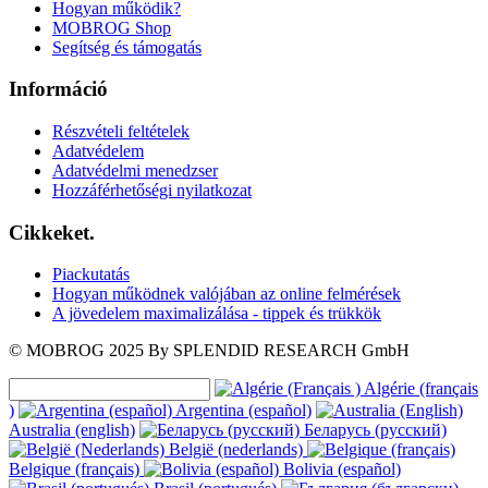
Hogyan működik?
MOBROG Shop
Segítség és támogatás
Információ
Részvételi feltételek
Adatvédelem
Adatvédelmi menedzser
Hozzáférhetőségi nyilatkozat
Cikkeket.
Piackutatás
Hogyan működnek valójában az online felmérések
A jövedelem maximalizálása - tippek és trükkök
© MOBROG
2025
By SPLENDID RESEARCH GmbH
Algérie (français
)
Argentina (español)
Australia (english)
Беларусь (русский)
België (nederlands)
Belgique (français)
Bolivia (español)