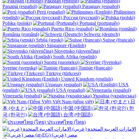
Pakistan (english)
Panamá (español)
Paraguay (español)
Perú (español)
Philippines
(english)
Россия (русский)
Polska (polski)
Portugal (português)
Puerto Rico (español)
România (română)
Schweiz (deutsch)
Srbija (srpski)
Suisse (français)
Singapore (English)
Slovensko (slovenčina)
South Afrika (english)
Suomi (suomeksi)
Sverige (svenska)
Tunisie (français)
Türkiye (türkçesi)
United Kingdom (english)
Uruguay (español)
USA
(english)
USA (español)
Venezuela (español)
Україна (українська)
Việt Nam (tiếng việt)
日
本 (やまと)
中国 (中国語)
한
국 (한국인)
台湾 (中国語)
ประเทศไทย (ไทย)
الإمارات العربية المتحدة (عربي)