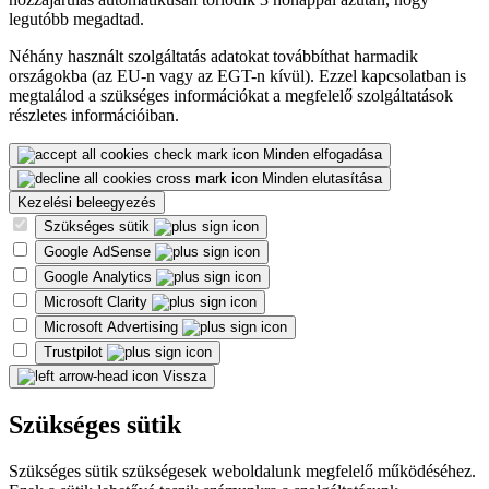
legutóbb megadtad.
Néhány használt szolgáltatás adatokat továbbíthat harmadik
országokba (az EU-n vagy az EGT-n kívül). Ezzel kapcsolatban is
megtalálod a szükséges információkat a megfelelő szolgáltatások
részletes információiban.
Minden elfogadása
Minden elutasítása
Kezelési beleegyezés
Szükséges sütik
Google AdSense
Google Analytics
Microsoft Clarity
Microsoft Advertising
Trustpilot
Vissza
Szükséges sütik
Szükséges sütik szükségesek weboldalunk megfelelő működéséhez.