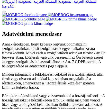
المملكة العربية السعودية
(عربي)‎ ‎
Adatvédelmi menedzser
Annak érdekében, hogy képesek legyünk optimalizálni
szolgáltatásainkat, külső szolgáltatások egyéni alkalmazására
támaszkodunk. Mivel ezek a szolgáltatások adatokat tárolnak az Ön
browser-ában, kötelesek vagyunk beszerezni az Ön beleegyezését
az egyes szolgáltatások használatához az Art. 7 GDPR szerint. A
beleegyezésed az adatkezelés jogi alapja is.
Minden információ a feldolgozási célokról és a szolgáltatások által
tárolt vagy olvasott adatokkal kapcsolatban megtalálható a
részletekben, amelyekhez a "Hozzájárulás kezelése" gombra
kattintva férhetsz hozzá.
Bármikor módosíthatod vagy visszavonhatod a hozzájárulásodat. A
hozzájárulásokat a készülékeden tároljuk, amíg meg nem vonod
őket, vagy a böngésző beállításaiban törlöd a releváns adatokat. A
hozzájárulás automatikusan törlődik 3 hónappal azután, hogy