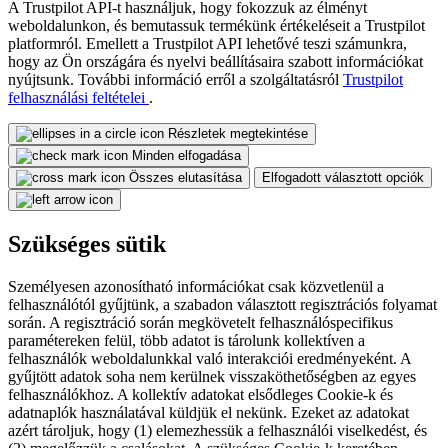
A Trustpilot API-t használjuk, hogy fokozzuk az élményt
weboldalunkon, és bemutassuk termékünk értékeléseit a Trustpilot
platformról. Emellett a Trustpilot API lehetővé teszi számunkra,
hogy az Ön országára és nyelvi beállításaira szabott információkat
nyújtsunk. További információ erről a szolgáltatásról
Trustpilot
felhasználási feltételei
.
Részletek megtekintése
Minden elfogadása
Összes elutasítása
Elfogadott választott opciók
Szükséges sütik
Személyesen azonosítható információkat csak közvetlenül a
felhasználótól gyűjtünk, a szabadon választott regisztrációs folyamat
során. A regisztráció során megkövetelt felhasználóspecifikus
paramétereken felül, több adatot is tárolunk kollektíven a
felhasználók weboldalunkkal való interakciói eredményeként. A
gyűjtött adatok soha nem kerülnek visszaköthetőségben az egyes
felhasználókhoz. A kollektív adatokat elsődleges Cookie-k és
adatnaplók használatával küldjük el nekünk. Ezeket az adatokat
azért tároljuk, hogy (1) elemezhessük a felhasználói viselkedést, és