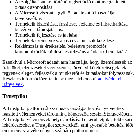
A szolgáltatásunkra történő regisztráció előtt megtekintett
oldalak azonosítása.
A Microsoft viszont a gyűjtött adatokat felhasználja a
következőkre:
Termékeik biztosítása, frissítése, védelme és hibaelhárítása,
beleértve a támogatást is.
Termékeik fejlesztése és javítása.
Termékek személyre szabása és ajánlások készítése.
Reklámozás és értékesítés, beleértve promóciós
kommunikációk küldését és releváns ajánlatok bemutatását.
Ezenkívül a Microsoft adatait arra használja, hogy üzemeltessék az
üzletüket, elemzéseket végezzenek, törvényi kötelezettségeknek
tegyenek eleget, fejlesszék a munkaerőt és kutatásokat folytassanak.
Részletes információért tekintse meg a Microsoft
adatvédelmi
irányelvek
.
Trustpilot
A Trustpilot platformról származó, országodhoz és nyelvedhez
igazított véleményeket tárolunk a böngésződ sessionStorage-jében.
A Trustpilot vélemények helyi tárolásával elkerülhetjük a többszöri
lekérdezéseket a Trustpilot szerverektől, ami gyorsabb betöltési időt
eredményez a vélemények számára platformunkon.