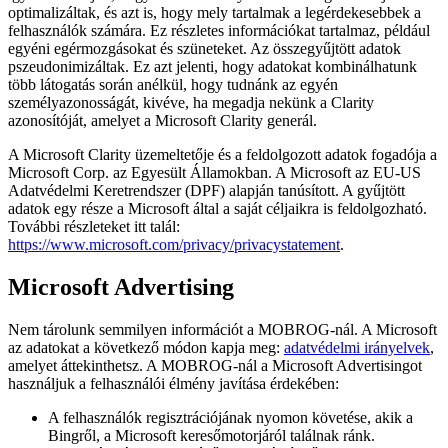
optimalizáltak, és azt is, hogy mely tartalmak a legérdekesebbek a
felhasználók számára. Ez részletes információkat tartalmaz, például
egyéni egérmozgásokat és szüneteket. Az összegyűjtött adatok
pszeudonimizáltak. Ez azt jelenti, hogy adatokat kombinálhatunk
több látogatás során anélkül, hogy tudnánk az egyén
személyazonosságát, kivéve, ha megadja nekünk a Clarity
azonosítóját, amelyet a Microsoft Clarity generál.
A Microsoft Clarity üzemeltetője és a feldolgozott adatok fogadója a
Microsoft Corp. az Egyesült Államokban. A Microsoft az EU-US
Adatvédelmi Keretrendszer (DPF) alapján tanúsított. A gyűjtött
adatok egy része a Microsoft által a saját céljaikra is feldolgozható.
További részleteket itt talál:
https://www.microsoft.com/privacy/privacystatement
.
Microsoft Advertising
Nem tárolunk semmilyen információt a MOBROG-nál. A Microsoft
az adatokat a következő módon kapja meg:
adatvédelmi irányelvek
,
amelyet áttekinthetsz. A MOBROG-nál a Microsoft Advertisingot
használjuk a felhasználói élmény javítása érdekében:
A felhasználók regisztrációjának nyomon követése, akik a
Bingről, a Microsoft keresőmotorjáról találnak ránk.