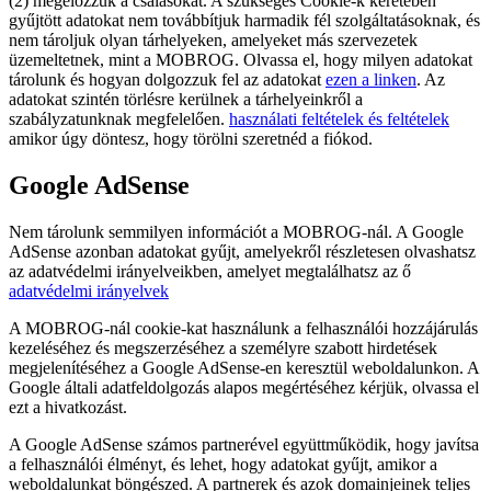
(2) megelőzzük a csalásokat. A szükséges Cookie-k keretében
gyűjtött adatokat nem továbbítjuk harmadik fél szolgáltatásoknak, és
nem tároljuk olyan tárhelyeken, amelyeket más szervezetek
üzemeltetnek, mint a MOBROG. Olvassa el, hogy milyen adatokat
tárolunk és hogyan dolgozzuk fel az adatokat
ezen a linken
. Az
adatokat szintén törlésre kerülnek a tárhelyeinkről a
szabályzatunknak megfelelően.
használati feltételek és feltételek
amikor úgy döntesz, hogy törölni szeretnéd a fiókod.
Google AdSense
Nem tárolunk semmilyen információt a MOBROG-nál. A Google
AdSense azonban adatokat gyűjt, amelyekről részletesen olvashatsz
az adatvédelmi irányelveikben, amelyet megtalálhatsz az ő
adatvédelmi irányelvek
A MOBROG-nál cookie-kat használunk a felhasználói hozzájárulás
kezeléséhez és megszerzéséhez a személyre szabott hirdetések
megjelenítéséhez a Google AdSense-en keresztül weboldalunkon. A
Google általi adatfeldolgozás alapos megértéséhez kérjük, olvassa el
ezt a hivatkozást.
A Google AdSense számos partnerével együttműködik, hogy javítsa
a felhasználói élményt, és lehet, hogy adatokat gyűjt, amikor a
weboldalunkat böngészed. A partnerek és azok domainjeinek teljes