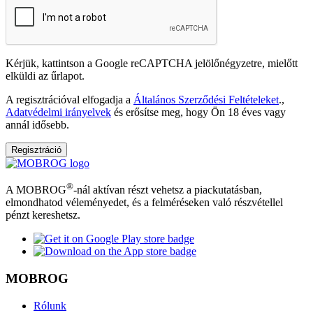
Kérjük, kattintson a Google reCAPTCHA jelölőnégyzetre, mielőtt
elküldi az űrlapot.
A regisztrációval elfogadja a
Általános Szerződési Feltételeket
.,
Adatvédelmi irányelvek
és erősítse meg, hogy Ön 18 éves vagy
annál idősebb.
Regisztráció
®
A MOBROG
-nál aktívan részt vehetsz a piackutatásban,
elmondhatod véleményedet, és a felméréseken való részvétellel
pénzt kereshetsz.
MOBROG
Rólunk