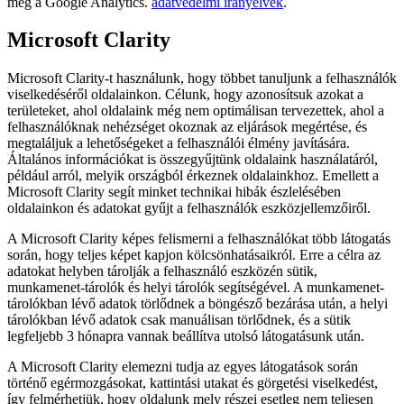
meg a Google Analytics.
adatvédelmi irányelvek
.
Microsoft Clarity
Microsoft Clarity-t használunk, hogy többet tanuljunk a felhasználók
viselkedéséről oldalainkon. Célunk, hogy azonosítsuk azokat a
területeket, ahol oldalaink még nem optimálisan tervezettek, ahol a
felhasználóknak nehézséget okoznak az eljárások megértése, és
megtaláljuk a lehetőségeket a felhasználói élmény javítására.
Általános információkat is összegyűjtünk oldalaink használatáról,
például arról, melyik országból érkeznek oldalainkhoz. Emellett a
Microsoft Clarity segít minket technikai hibák észlelésében
oldalainkon és adatokat gyűjt a felhasználók eszközjellemzőiről.
A Microsoft Clarity képes felismerni a felhasználókat több látogatás
során, hogy teljes képet kapjon kölcsönhatásaikról. Erre a célra az
adatokat helyben tárolják a felhasználó eszközén sütik,
munkamenet-tárolók és helyi tárolók segítségével. A munkamenet-
tárolókban lévő adatok törlődnek a böngésző bezárása után, a helyi
tárolókban lévő adatok csak manuálisan törlődnek, és a sütik
legfeljebb 3 hónapra vannak beállítva utolsó látogatásunk után.
A Microsoft Clarity elemezni tudja az egyes látogatások során
történő egérmozgásokat, kattintási utakat és görgetési viselkedést,
így felmérhetjük, hogy oldalunk mely részei esetleg nem teljesen