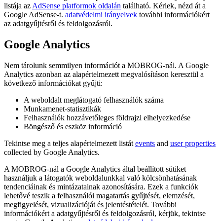
listája az
AdSense platformok oldalán
található. Kérlek, nézd át a
Google AdSense-t.
adatvédelmi irányelvek
további információkért
az adatgyűjtésről és feldolgozásról.
Google Analytics
Nem tárolunk semmilyen információt a MOBROG-nál. A Google
Analytics azonban az alapértelmezett megvalósításon keresztül a
következő információkat gyűjti:
A weboldalt meglátogató felhasználók száma
Munkamenet-statisztikák
Felhasználók hozzávetőleges földrajzi elhelyezkedése
Böngésző és eszköz információ
Tekintse meg a teljes alapértelmezett listát
events
and
user properties
collected by Google Analytics.
A MOBROG-nál a Google Analytics által beállított sütiket
használjuk a látogatók weboldalunkkal való kölcsönhatásának
tendenciáinak és mintázatainak azonosítására. Ezek a funkciók
lehetővé teszik a felhasználói magatartás gyűjtését, elemzését,
megfigyelését, vizualizációját és jelentéstételét. További
információkért a adatgyűjtésről és feldolgozásról, kérjük, tekintse