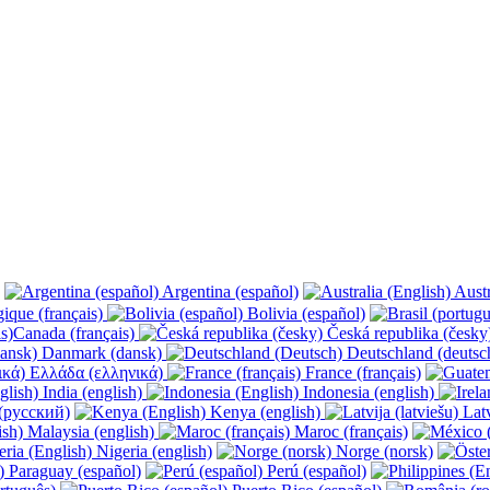
Argentina (español)
Austr
ique (français)
Bolivia (español)
Canada (français)
Česká republika (česk
Danmark (dansk)
Deutschland (deutsc
Ελλάδα (ελληνικά)
France (français)
India (english)
Indonesia (english)
(русский)
Kenya (english)
Latv
Malaysia (english)
Maroc (français)
Nigeria (english)
Norge (norsk)
Paraguay (español)
Perú (español)