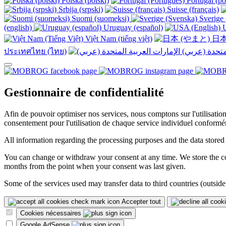
Polska (polski)
Portugal (po
Srbija (srpski)
Suisse (français)
Suomi (suomeksi)
Sverige 
(english)
Uruguay (español)
U
Việt Nam (tiếng việt)
日本
ประเทศไทย (ไทย)
Gestionnaire de confidentialité
Afin de pouvoir optimiser nos services, nous comptons sur l'utilisati
consentement pour l'utilisation de chaque service individuel conformé
All information regarding the processing purposes and the data stored
You can change or withdraw your consent at any time. We store the con
months from the point when your consent was last given.
Some of the services used may transfer data to third countries (outside
Accepter tout
Cookies nécessaires
Google AdSense