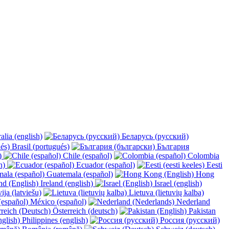
alia (english)
Беларусь (русский)
Brasil (portugués)
България
y)
Chile (español)
Colombia
h)
Ecuador (español)
Eesti
Guatemala (español)
Hong
Ireland (english)
Israel (english)
ija (latviešu)
Lietuva (lietuvių kalba)
México (español)
Nederland
Österreich (deutsch)
Pakistan
Philippines (english)
Россия (русский)