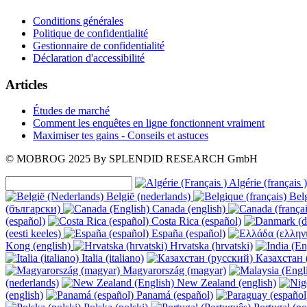
Conditions générales
Politique de confidentialité
Gestionnaire de confidentialité
Déclaration d'accessibilité
Articles
Études de marché
Comment les enquêtes en ligne fonctionnent vraiment
Maximiser tes gains - Conseils et astuces
© MOBROG
2025
By SPLENDID RESEARCH GmbH
Algérie (français )
België (nederlands)
Belg
(български)
Canada (english)
(español)
Costa Rica (español)
(eesti keeles)
España (español)
Kong (english)
Hrvatska (hrvatski)
Italia (italiano)
Казахстан 
Magyarország (magyar)
(nederlands)
New Zealand (english)
(english)
Panamá (español)