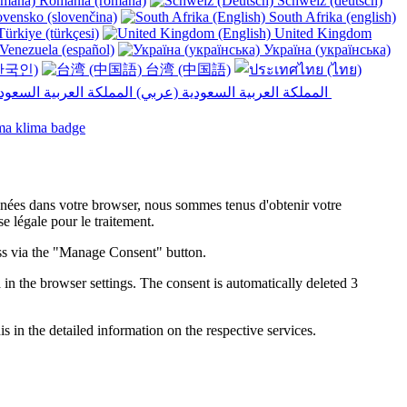
România (română)
Schweiz (deutsch)
vensko (slovenčina)
South Afrika (english)
ürkiye (türkçesi)
United Kingdom
Venezuela (español)
Україна (українська)
한국인)
台湾 (中国語)
المملكة العربية السعودية (عربي)‎ ‎
onnées dans votre browser, nous sommes tenus d'obtenir votre
 légale pour le traitement.
ess via the "Manage Consent" button.
in the browser settings. The consent is automatically deleted 3
s in the detailed information on the respective services.