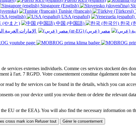
rtuguês)
Puerto Rico (español)
Singapore (English)
Slo
(svenska)
Tunisie (français)
T
SA (english)
USA (español)
 (やまと)
中国 (中国語)
한국 (
الإمارات العربية المتحدة (عربي) ‎
on de services externes individuels. Comme ces services stockent des d
ment à l'art. 7 RGPD. Votre consentement constitue également notre base
 or read by the services can be found in the details, which you can acc
sents on your device until you revoke them or delete the relevant data 
 the EU or the EEA). You will also find the necessary information on thi
Refuser tout
Gérer le consentement