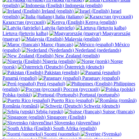
(english)
Indonesia (english)
Ireland (english)
Israel
(english)
Italia (italiano)
Казахстан (русский)
Kenya (english)
Latvija (latviešu)
Lietuva (lietuvių kalba)
Magyarország
(magyar)
Malaysia (english)
Maroc (français)
México
(español)
Nederland (nederlands)
New Zealand (english)
Nigeria (english)
Norge
(norsk)
Österreich (deutsch)
Pakistan (english)
Panamá (español)
Paraguay (español)
Perú (español)
Philippines
(english)
Россия (русский)
Polska (polski)
Portugal (português)
Puerto Rico (español)
România (română)
Schweiz (deutsch)
Srbija (srpski)
Suisse (français)
Singapore (English)
Slovensko (slovenčina)
South Afrika (english)
Suomi (suomeksi)