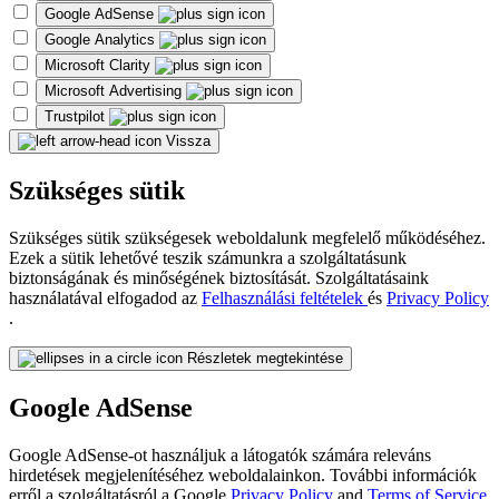
Google AdSense
Google Analytics
Microsoft Clarity
Microsoft Advertising
Trustpilot
Vissza
Szükséges sütik
Szükséges sütik szükségesek weboldalunk megfelelő működéséhez.
Ezek a sütik lehetővé teszik számunkra a szolgáltatásunk
biztonságának és minőségének biztosítását. Szolgáltatásaink
használatával elfogadod az
Felhasználási feltételek
és
Privacy Policy
.
Részletek megtekintése
Google AdSense
Google AdSense-ot használjuk a látogatók számára releváns
hirdetések megjelenítéséhez weboldalainkon. További információk
erről a szolgáltatásról a Google
Privacy Policy
and
Terms of Service