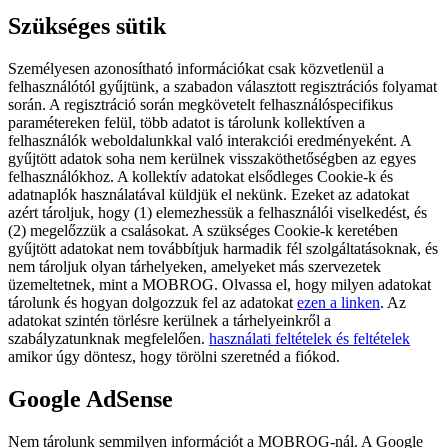
Szükséges sütik
Személyesen azonosítható információkat csak közvetlenül a
felhasználótól gyűjtünk, a szabadon választott regisztrációs folyamat
során. A regisztráció során megkövetelt felhasználóspecifikus
paramétereken felül, több adatot is tárolunk kollektíven a
felhasználók weboldalunkkal való interakciói eredményeként. A
gyűjtött adatok soha nem kerülnek visszaköthetőségben az egyes
felhasználókhoz. A kollektív adatokat elsődleges Cookie-k és
adatnaplók használatával küldjük el nekünk. Ezeket az adatokat
azért tároljuk, hogy (1) elemezhessük a felhasználói viselkedést, és
(2) megelőzzük a csalásokat. A szükséges Cookie-k keretében
gyűjtött adatokat nem továbbítjuk harmadik fél szolgáltatásoknak, és
nem tároljuk olyan tárhelyeken, amelyeket más szervezetek
üzemeltetnek, mint a MOBROG. Olvassa el, hogy milyen adatokat
tárolunk és hogyan dolgozzuk fel az adatokat
ezen a linken
. Az
adatokat szintén törlésre kerülnek a tárhelyeinkről a
szabályzatunknak megfelelően.
használati feltételek és feltételek
amikor úgy döntesz, hogy törölni szeretnéd a fiókod.
Google AdSense
Nem tárolunk semmilyen információt a MOBROG-nál. A Google