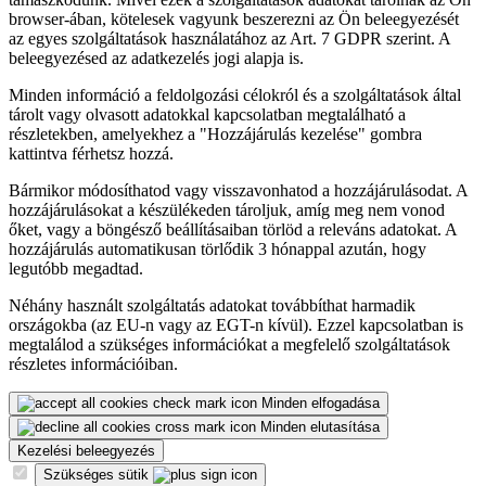
browser-ában, kötelesek vagyunk beszerezni az Ön beleegyezését
az egyes szolgáltatások használatához az Art. 7 GDPR szerint. A
beleegyezésed az adatkezelés jogi alapja is.
Minden információ a feldolgozási célokról és a szolgáltatások által
tárolt vagy olvasott adatokkal kapcsolatban megtalálható a
részletekben, amelyekhez a "Hozzájárulás kezelése" gombra
kattintva férhetsz hozzá.
Bármikor módosíthatod vagy visszavonhatod a hozzájárulásodat. A
hozzájárulásokat a készülékeden tároljuk, amíg meg nem vonod
őket, vagy a böngésző beállításaiban törlöd a releváns adatokat. A
hozzájárulás automatikusan törlődik 3 hónappal azután, hogy
legutóbb megadtad.
Néhány használt szolgáltatás adatokat továbbíthat harmadik
országokba (az EU-n vagy az EGT-n kívül). Ezzel kapcsolatban is
megtalálod a szükséges információkat a megfelelő szolgáltatások
részletes információiban.
Minden elfogadása
Minden elutasítása
Kezelési beleegyezés
Szükséges sütik