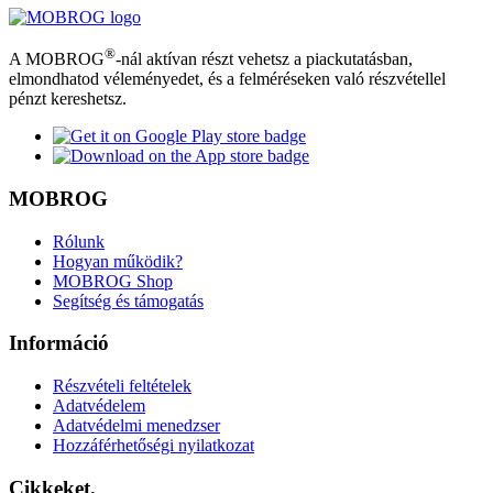
®
A MOBROG
-nál aktívan részt vehetsz a piackutatásban,
elmondhatod véleményedet, és a felméréseken való részvétellel
pénzt kereshetsz.
MOBROG
Rólunk
Hogyan működik?
MOBROG Shop
Segítség és támogatás
Információ
Részvételi feltételek
Adatvédelem
Adatvédelmi menedzser
Hozzáférhetőségi nyilatkozat
Cikkeket.