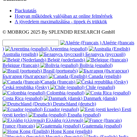
Piackutatás
Hogyan működnek valójában az online felmérések
A jövedelem maximalizálása - tippek és trükkök
© MOBROG
2025
By SPLENDID RESEARCH GmbH
Algérie (français
)
Argentina (español)
Australia (english)
Беларусь (русский)
België (nederlands)
Belgique (français)
Bolivia (español)
Brasil (portugués)
България (български)
Canada (english)
Canada (français)
Česká republika (česky)
Chile (español)
Colombia (español)
Costa Rica (español)
Danmark (dansk)
Deutschland (deutsch)
Ecuador (español)
Eesti
(eesti keeles)
España (español)
Ελλάδα (ελληνικά)
France (français)
Guatemala (español)
Hong Kong (english)
Hrvatska (hrvatski)
India