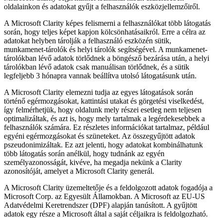
oldalainkon és adatokat gyűjt a felhasználók eszközjellemzőiről.
A Microsoft Clarity képes felismerni a felhasználókat több látogatás
során, hogy teljes képet kapjon kölcsönhatásaikról. Erre a célra az
adatokat helyben tárolják a felhasználó eszközén sütik,
munkamenet-tárolók és helyi tárolók segítségével. A munkamenet-
tárolókban lévő adatok törlődnek a böngésző bezárása után, a helyi
tárolókban lévő adatok csak manuálisan törlődnek, és a sütik
legfeljebb 3 hónapra vannak beállítva utolsó látogatásunk után.
A Microsoft Clarity elemezni tudja az egyes látogatások során
történő egérmozgásokat, kattintási utakat és görgetési viselkedést,
így felmérhetjük, hogy oldalunk mely részei esetleg nem teljesen
optimalizáltak, és azt is, hogy mely tartalmak a legérdekesebbek a
felhasználók számára. Ez részletes információkat tartalmaz, például
egyéni egérmozgásokat és szüneteket. Az összegyűjtött adatok
pszeudonimizáltak. Ez azt jelenti, hogy adatokat kombinálhatunk
több látogatás során anélkül, hogy tudnánk az egyén
személyazonosságát, kivéve, ha megadja nekünk a Clarity
azonosítóját, amelyet a Microsoft Clarity generál.
A Microsoft Clarity üzemeltetője és a feldolgozott adatok fogadója a
Microsoft Corp. az Egyesült Államokban. A Microsoft az EU-US
Adatvédelmi Keretrendszer (DPF) alapján tanúsított. A gyűjtött
adatok egy része a Microsoft által a saját céljaikra is feldolgozható.