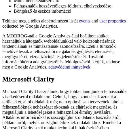
Munkamenet-statisztikák
Felhasználók hozzávetőleges földrajzi elhelyezkedése
Böngésző és eszköz információ
Tekintse meg a teljes alapértelmezett listát
events
and
user properties
collected by Google Analytics.
A MOBROG-nál a Google Analytics által beállított sütiket
használjuk a látogatók weboldalunkkal való kölcsönhatásának
tendenciáinak és mintázatainak azonosítására. Ezek a funkciók
lehetővé teszik a felhasználói magatartás gyűjtését, elemzését,
megfigyelését, vizualizációját és jelentéstételét. További
információkért a adatgyűjtésről és feldolgozásról, kérjük, tekintse
meg a Google Analytics.
adatvédelmi irányelvek
.
Microsoft Clarity
Microsoft Clarity-t használunk, hogy többet tanuljunk a felhasználók
viselkedéséről oldalainkon. Célunk, hogy azonosítsuk azokat a
területeket, ahol oldalaink még nem optimálisan tervezettek, ahol a
felhasználóknak nehézséget okoznak az eljárások megértése, és
megtaláljuk a lehetőségeket a felhasználói élmény javítására.
Általános információkat is összegyűjtünk oldalaink használatáról,
például arról, melyik országból érkeznek oldalainkhoz. Emellett a
Microsoft Clarity segít minket technikai hibák észlelésében