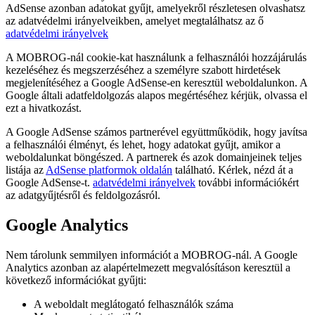
AdSense azonban adatokat gyűjt, amelyekről részletesen olvashatsz
az adatvédelmi irányelveikben, amelyet megtalálhatsz az ő
adatvédelmi irányelvek
A MOBROG-nál cookie-kat használunk a felhasználói hozzájárulás
kezeléséhez és megszerzéséhez a személyre szabott hirdetések
megjelenítéséhez a Google AdSense-en keresztül weboldalunkon. A
Google általi adatfeldolgozás alapos megértéséhez kérjük, olvassa el
ezt a hivatkozást.
A Google AdSense számos partnerével együttműködik, hogy javítsa
a felhasználói élményt, és lehet, hogy adatokat gyűjt, amikor a
weboldalunkat böngészed. A partnerek és azok domainjeinek teljes
listája az
AdSense platformok oldalán
található. Kérlek, nézd át a
Google AdSense-t.
adatvédelmi irányelvek
további információkért
az adatgyűjtésről és feldolgozásról.
Google Analytics
Nem tárolunk semmilyen információt a MOBROG-nál. A Google
Analytics azonban az alapértelmezett megvalósításon keresztül a
következő információkat gyűjti:
A weboldalt meglátogató felhasználók száma