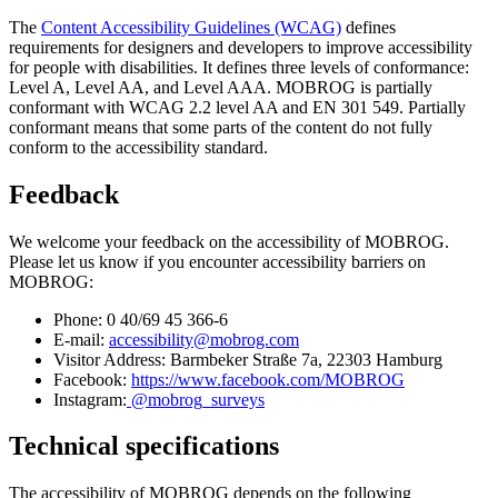
The
Content Accessibility Guidelines (WCAG)
defines
requirements for designers and developers to improve accessibility
for people with disabilities. It defines three levels of conformance:
Level A, Level AA, and Level AAA. MOBROG is partially
conformant with WCAG 2.2 level AA and EN 301 549. Partially
conformant means that some parts of the content do not fully
conform to the accessibility standard.
Feedback
We welcome your feedback on the accessibility of MOBROG.
Please let us know if you encounter accessibility barriers on
MOBROG:
Phone: 0 40/69 45 366-6
E-mail:
accessibility@mobrog.com
Visitor Address: Barmbeker Straße 7a, 22303 Hamburg
Facebook:
https://www.facebook.com/MOBROG
Instagram:
@mobrog_surveys
Technical specifications
The accessibility of MOBROG depends on the following