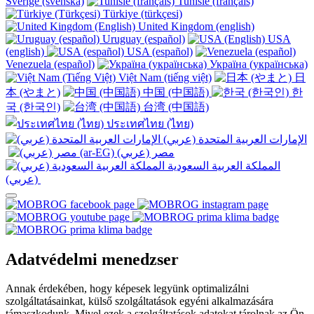
Sverige (svenska)
Tunisie (français)
Türkiye (türkçesi)
United Kingdom (english)
Uruguay (español)
USA
(english)
USA (español)
Venezuela (español)
Україна (українська)
Việt Nam (tiếng việt)
日
本 (やまと)
中国 (中国語)
한
국 (한국인)
台湾 (中国語)
ประเทศไทย (ไทย)
الإمارات العربية المتحدة (عربي)
المملكة العربية السعودية
(عربي)‎ ‎
Adatvédelmi menedzser
Annak érdekében, hogy képesek legyünk optimalizálni
szolgáltatásainkat, külső szolgáltatások egyéni alkalmazására
támaszkodunk. Mivel ezek a szolgáltatások adatokat tárolnak az Ön