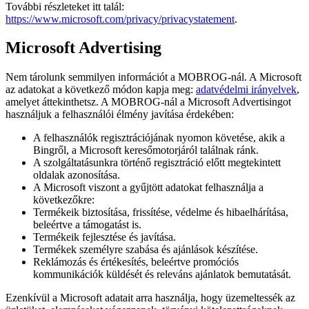
További részleteket itt talál:
https://www.microsoft.com/privacy/privacystatement
.
Microsoft Advertising
Nem tárolunk semmilyen információt a MOBROG-nál. A Microsoft
az adatokat a következő módon kapja meg:
adatvédelmi irányelvek
,
amelyet áttekinthetsz. A MOBROG-nál a Microsoft Advertisingot
használjuk a felhasználói élmény javítása érdekében:
A felhasználók regisztrációjának nyomon követése, akik a
Bingről, a Microsoft keresőmotorjáról találnak ránk.
A szolgáltatásunkra történő regisztráció előtt megtekintett
oldalak azonosítása.
A Microsoft viszont a gyűjtött adatokat felhasználja a
következőkre:
Termékeik biztosítása, frissítése, védelme és hibaelhárítása,
beleértve a támogatást is.
Termékeik fejlesztése és javítása.
Termékek személyre szabása és ajánlások készítése.
Reklámozás és értékesítés, beleértve promóciós
kommunikációk küldését és releváns ajánlatok bemutatását.
Ezenkívül a Microsoft adatait arra használja, hogy üzemeltessék az