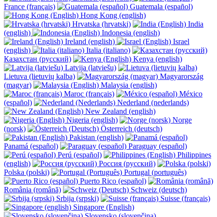
France (français)
Guatemala (español)
Hong Kong (english)
Hrvatska (hrvatski)
India
(english)
Indonesia (english)
Ireland (english)
Israel
(english)
Italia (italiano)
Казахстан (русский)
Kenya (english)
Latvija (latviešu)
Lietuva (lietuvių kalba)
Magyarország
(magyar)
Malaysia (english)
Maroc (français)
México
(español)
Nederland (nederlands)
New Zealand (english)
Nigeria (english)
Norge
(norsk)
Österreich (deutsch)
Pakistan (english)
Panamá (español)
Paraguay (español)
Perú (español)
Philippines
(english)
Россия (русский)
Polska (polski)
Portugal (português)
Puerto Rico (español)
România (română)
Schweiz (deutsch)
Srbija (srpski)
Suisse (français)
Singapore (English)
Slovensko (slovenčina)