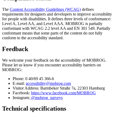
The
Content Accessibility Guidelines (WCAG)
defines
requirements for designers and developers to improve accessibility
for people with disabilities. It defines three levels of conformance:
Level A, Level AA, and Level AAA. MOBROG is partially
conformant with WCAG 2.2 level AA and EN 301 549. Partially
conformant means that some parts of the content do not fully
conform to the accessibility standard.
Feedback
We welcome your feedback on the accessibility of MOBROG.
Please let us know if you encounter accessibility barriers on
MOBROG:
Phone: 0 40/69 45 366-6
E-mail:
accessibility@mobrog.com
Visitor Address: Barmbeker Straße 7a, 22303 Hamburg
Facebook:
https://www.facebook.com/MOBROG
Instagram:
@mobrog_surveys
Technical specifications