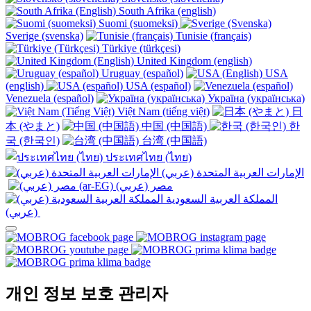
South Afrika (english)
Suomi (suomeksi)
Sverige (svenska)
Tunisie (français)
Türkiye (türkçesi)
United Kingdom (english)
Uruguay (español)
USA
(english)
USA (español)
Venezuela (español)
Україна (українська)
Việt Nam (tiếng việt)
日
本 (やまと)
中国 (中国語)
한
국 (한국인)
台湾 (中国語)
ประเทศไทย (ไทย)
الإمارات العربية المتحدة (عربي)
المملكة العربية السعودية
(عربي)‎ ‎
개인 정보 보호 관리자