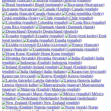
Belgique (français)
Bolivia (español)
Brasil (portugués)
България (български)
Canada (english)
Canada (français)
Česká republika (česky)
Chile (español)
Colombia (español)
Costa Rica (español)
Danmark (dansk)
Deutschland (deutsch)
Ecuador (español)
Eesti
(eesti keeles)
España (español)
Ελλάδα (ελληνικά)
France (français)
Guatemala (español)
Hong Kong (english)
Hrvatska (hrvatski)
India
(english)
Indonesia (english)
Ireland (english)
Israel
(english)
Italia (italiano)
Казахстан (русский)
Kenya (english)
Latvija (latviešu)
Lietuva (lietuvių kalba)
Magyarország
(magyar)
Malaysia (english)
Maroc (français)
México
(español)
Nederland (nederlands)
New Zealand (english)
Nigeria (english)
Norge