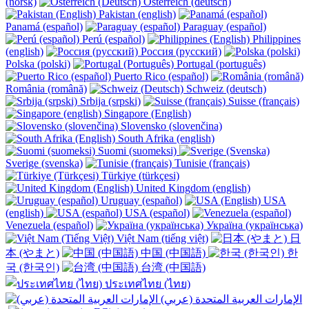
(norsk)
Österreich (deutsch)
Pakistan (english)
Panamá (español)
Paraguay (español)
Perú (español)
Philippines
(english)
Россия (русский)
Polska (polski)
Portugal (português)
Puerto Rico (español)
România (română)
Schweiz (deutsch)
Srbija (srpski)
Suisse (français)
Singapore (English)
Slovensko (slovenčina)
South Afrika (english)
Suomi (suomeksi)
Sverige (svenska)
Tunisie (français)
Türkiye (türkçesi)
United Kingdom (english)
Uruguay (español)
USA
(english)
USA (español)
Venezuela (español)
Україна (українська)
Việt Nam (tiếng việt)
日
本 (やまと)
中国 (中国語)
한
국 (한국인)
台湾 (中国語)
ประเทศไทย (ไทย)
الإمارات العربية المتحدة (عربي)