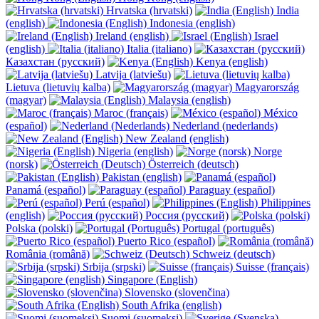
Hrvatska (hrvatski)
India
(english)
Indonesia (english)
Ireland (english)
Israel
(english)
Italia (italiano)
Казахстан (русский)
Kenya (english)
Latvija (latviešu)
Lietuva (lietuvių kalba)
Magyarország
(magyar)
Malaysia (english)
Maroc (français)
México
(español)
Nederland (nederlands)
New Zealand (english)
Nigeria (english)
Norge
(norsk)
Österreich (deutsch)
Pakistan (english)
Panamá (español)
Paraguay (español)
Perú (español)
Philippines
(english)
Россия (русский)
Polska (polski)
Portugal (português)
Puerto Rico (español)
România (română)
Schweiz (deutsch)
Srbija (srpski)
Suisse (français)
Singapore (English)
Slovensko (slovenčina)
South Afrika (english)
Suomi (suomeksi)