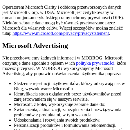
Operatorem Microsoft Clarity i odbiorcą przetworzonych danych
jest Microsoft Corp. w USA. Microsoft jest certyfikowany w
ramach unijno-amerykańskiego ramy ochrony prywatności (DPF).
Niektóre zebrane dane mogą być również przetwarzane przez
Microsoft dla własnych celów. Więcej szczegółów można znaleźć
tutaj:
https://www.microsoft.com/privacy/privacystatement
.
Microsoft Advertising
Nie przechowujemy żadnych informacji w MOBROG. Microsoft
otrzymuje dane zgodnie z opisem w ich
polityka prywatności
, które
możesz przejrzeć. W MOBROG wykorzystujemy Microsoft
Advertising, aby poprawić doświadczenia użytkownika poprzez:
Śledzenie rejestracji użytkowników, którzy odkrywają nas w
Bing, wyszukiwarce Microsoftu.
Identyfikacja stron oglądanych przez użytkowników przed
zarejestrowaniem się w naszym serwisie.
Microsoft, z kolei, wykorzystuje zebrane dane do:
Świadczenia, aktualizacji, zabezpieczenia i rozwiązywania
problemów z produktami, w tym wsparcia.
Udoskonalania i rozwijania swoich produktów.
Personalizacji produktów i formułowania rekomendacji.