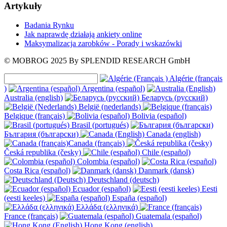
Artykuły
Badania Rynku
Jak naprawdę działają ankiety online
Maksymalizacja zarobków - Porady i wskazówki
© MOBROG
2025
By SPLENDID RESEARCH GmbH
Algérie (français
)
Argentina (español)
Australia (english)
Беларусь (русский)
België (nederlands)
Belgique (français)
Bolivia (español)
Brasil (portugués)
България (български)
Canada (english)
Canada (français)
Česká republika (česky)
Chile (español)
Colombia (español)
Costa Rica (español)
Danmark (dansk)
Deutschland (deutsch)
Ecuador (español)
Eesti
(eesti keeles)
España (español)
Ελλάδα (ελληνικά)
France (français)
Guatemala (español)
Hong Kong (english)