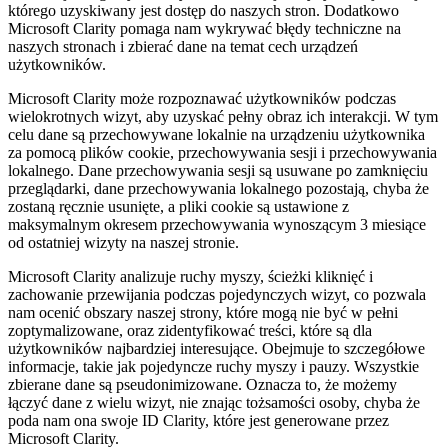
którego uzyskiwany jest dostęp do naszych stron. Dodatkowo
Microsoft Clarity pomaga nam wykrywać błędy techniczne na
naszych stronach i zbierać dane na temat cech urządzeń
użytkowników.
Microsoft Clarity może rozpoznawać użytkowników podczas
wielokrotnych wizyt, aby uzyskać pełny obraz ich interakcji. W tym
celu dane są przechowywane lokalnie na urządzeniu użytkownika
za pomocą plików cookie, przechowywania sesji i przechowywania
lokalnego. Dane przechowywania sesji są usuwane po zamknięciu
przeglądarki, dane przechowywania lokalnego pozostają, chyba że
zostaną ręcznie usunięte, a pliki cookie są ustawione z
maksymalnym okresem przechowywania wynoszącym 3 miesiące
od ostatniej wizyty na naszej stronie.
Microsoft Clarity analizuje ruchy myszy, ścieżki kliknięć i
zachowanie przewijania podczas pojedynczych wizyt, co pozwala
nam ocenić obszary naszej strony, które mogą nie być w pełni
zoptymalizowane, oraz zidentyfikować treści, które są dla
użytkowników najbardziej interesujące. Obejmuje to szczegółowe
informacje, takie jak pojedyncze ruchy myszy i pauzy. Wszystkie
zbierane dane są pseudonimizowane. Oznacza to, że możemy
łączyć dane z wielu wizyt, nie znając tożsamości osoby, chyba że
poda nam ona swoje ID Clarity, które jest generowane przez
Microsoft Clarity.