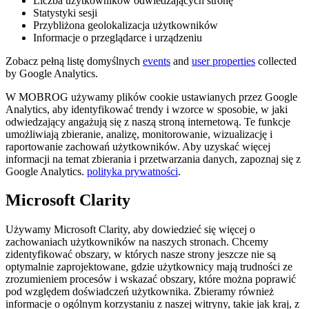
Liczba użytkowników odwiedzających stronę
Statystyki sesji
Przybliżona geolokalizacja użytkowników
Informacje o przeglądarce i urządzeniu
Zobacz pełną listę domyślnych
events
and
user properties
collected
by Google Analytics.
W MOBROG używamy plików cookie ustawianych przez Google
Analytics, aby identyfikować trendy i wzorce w sposobie, w jaki
odwiedzający angażują się z naszą stroną internetową. Te funkcje
umożliwiają zbieranie, analizę, monitorowanie, wizualizację i
raportowanie zachowań użytkowników. Aby uzyskać więcej
informacji na temat zbierania i przetwarzania danych, zapoznaj się z
Google Analytics.
polityka prywatności
.
Microsoft Clarity
Używamy Microsoft Clarity, aby dowiedzieć się więcej o
zachowaniach użytkowników na naszych stronach. Chcemy
zidentyfikować obszary, w których nasze strony jeszcze nie są
optymalnie zaprojektowane, gdzie użytkownicy mają trudności ze
zrozumieniem procesów i wskazać obszary, które można poprawić
pod względem doświadczeń użytkownika. Zbieramy również
informacje o ogólnym korzystaniu z naszej witryny, takie jak kraj, z