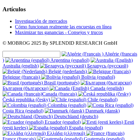
Artículos
Investigación de mercados
Cómo funcionan realmente las encuestas en línea
Maximizar tus ganancias - Consejos y trucos
© MOBROG
2025
By SPLENDID RESEARCH GmbH
Algérie (français
)
Argentina (español)
Australia (english)
Беларусь (русский)
België (nederlands)
Belgique (français)
Bolivia (español)
Brasil (portugués)
България (български)
Canada (english)
Canada (français)
Česká republika (česky)
Chile (español)
Colombia (español)
Costa Rica (español)
Danmark (dansk)
Deutschland (deutsch)
Ecuador (español)
Eesti
(eesti keeles)
España (español)
Ελλάδα (ελληνικά)
France (français)
Guatemala (español)