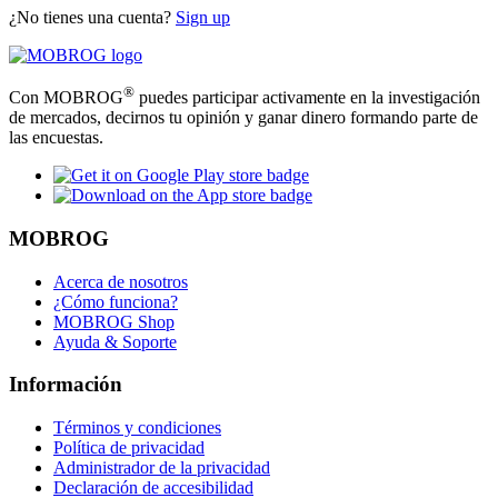
¿No tienes una cuenta?
Sign up
®
Con MOBROG
puedes participar activamente en la investigación
de mercados, decirnos tu opinión y ganar dinero formando parte de
las encuestas.
MOBROG
Acerca de nosotros
¿Cómo funciona?
MOBROG Shop
Ayuda & Soporte
Información
Términos y condiciones
Política de privacidad
Administrador de la privacidad
Declaración de accesibilidad