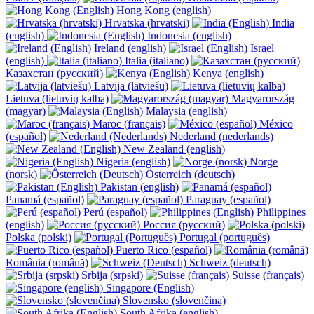
Hong Kong (english)
Hrvatska (hrvatski)
India
(english)
Indonesia (english)
Ireland (english)
Israel
(english)
Italia (italiano)
Казахстан (русский)
Kenya (english)
Latvija (latviešu)
Lietuva (lietuvių kalba)
Magyarország
(magyar)
Malaysia (english)
Maroc (français)
México
(español)
Nederland (nederlands)
New Zealand (english)
Nigeria (english)
Norge
(norsk)
Österreich (deutsch)
Pakistan (english)
Panamá (español)
Paraguay (español)
Perú (español)
Philippines
(english)
Россия (русский)
Polska (polski)
Portugal (português)
Puerto Rico (español)
România (română)
Schweiz (deutsch)
Srbija (srpski)
Suisse (français)
Singapore (English)
Slovensko (slovenčina)
South Afrika (english)